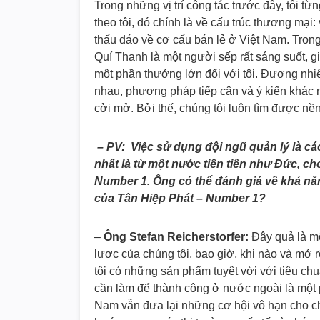
Trong những vị trí công tác trước đây, tôi từ
theo tôi, đó chính là về cấu trúc thương mại
thấu đáo về cơ cấu bán lẻ ở Việt Nam. Tron
Quí Thanh là một người sếp rất sáng suốt, g
một phần thưởng lớn đối với tôi. Đương nhi
nhau, phương pháp tiếp cận và ý kiến khác 
cởi mở. Bởi thế, chúng tôi luôn tìm được nề
– PV: Việc sử dụng đội ngũ quản lý là cá
nhất là từ một nước tiên tiến như Đức, c
Number 1. Ông có thể đánh giá về khả năn
của Tân Hiệp Phát – Number 1?
–
Ông Stefan Reicherstorfer:
Đây quả là một
lược của chúng tôi, bao giờ, khi nào và mở 
tôi có những sản phẩm tuyệt vời với tiêu chu
cần làm để thành công ở nước ngoài là một p
Nam vẫn đưa lại những cơ hội vô hạn cho ch