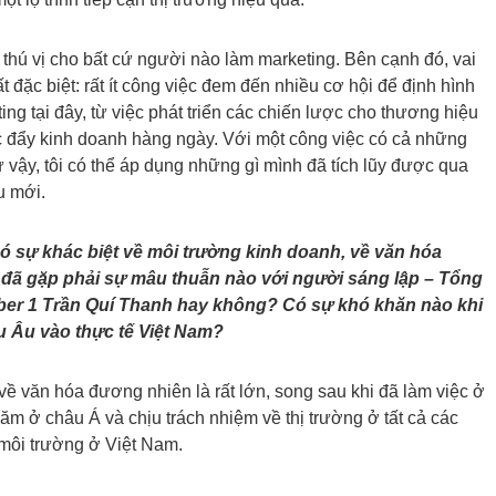
thú vị cho bất cứ người nào làm marketing. Bên cạnh đó, vai
t đặc biệt: rất ít công việc đem đến nhiều cơ hội để định hình
ng tại đây, từ việc phát triển các chiến lược cho thương hiệu
c đẩy kinh doanh hàng ngày. Với một công việc có cả những
 vậy, tôi có thể áp dụng những gì mình đã tích lũy được qua
u mới.
có sự khác biệt về môi trường kinh doanh, về văn hóa
đã gặp phải sự mâu thuẫn nào với người sáng lập – Tổng
er 1 Trần Quí Thanh hay không? Có sự khó khăn nào khi
u Âu vào thực tế Việt Nam?
về văn hóa đương nhiên là rất lớn, song sau khi đã làm việc ở
m ở châu Á và chịu trách nhiệm về thị trường ở tất cả các
 môi trường ở Việt Nam.