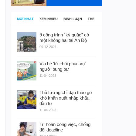
MỚI NHẤT
XEM NHIỀU
BÌNH LUẬN
THẺ
9 công trình “kỳ quặc” có
một không hai tại Ấn Độ
09-12-2021
Vỉa hè ‘từ chối phục vụ’
người bụng bự
11-04-2023
Thủ tướng chỉ đạo tháo gỡ
khó khăn xuất nhập khẩu,
đầu tư
11-04-2023
Trì hoãn công việc, chống
đối deadline