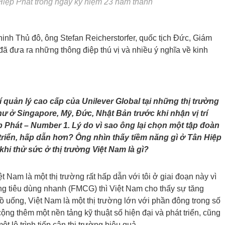
iệp Phát trong ngày kỷ niệm 23 năm thành
nh Thủ đô, ông Stefan Reicherstorfer, quốc tịch Đức, Giám
ã đưa ra những thông điệp thú vị và nhiều ý nghĩa về kinh
rí quản lý cao cấp của Unilever Global tại những thị trường
như ở Singapore, Mỹ, Đức, Nhật Bản trước khi nhận vị trí
 Phát – Number 1. Lý do vì sao ông lại chọn một tập đoàn
 triển, hấp dẫn hơn? Ông nhìn thấy tiềm năng gì ở Tân Hiệp
khi thử sức ở thị trường Việt Nam là gì?
ệt Nam là một thị trường rất hấp dẫn với tôi ở giai đoạn này vì
àng tiêu dùng nhanh (FMCG) thì Việt Nam cho thấy sự tăng
đồ uống, Việt Nam là một thị trường lớn với phần đông trong số
cộng thêm một nền tảng kỹ thuật số hiện đại và phát triển, cũng
t lộ trình tiếp cận thị trường hiệu quả.