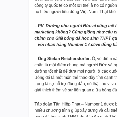
công ty quốc tế có một lợi thế là họ có nguồ
họ hiểu người tiêu dùng Việt Nam. Thật khó 
– PV: Dường như người Đức ai cũng mê bó
marketing không? Cũng giống như câu chu
chính cho Giải bóng đá học sinh THPT qu
– với nhãn hàng Number 1 Active đồng hàn
–
Ông Stefan Reicherstorfer:
Ồ, về điểm này
chắn là một điểm chung mà người Đức và ngư
đường tốt nhất để đưa mọi người ở các quốc 
Bóng đá là một môn thể thao đầy tính cạnh tr
trọng là sự hỗ trợ đúng đắn; nó thật thú vị 
giải thích thêm về sự liên quan giữa bóng 
Tập đoàn Tân Hiệp Phát – Number 1 được biết
nhiều chương trình giúp xây dựng và cải th
bóng đá học sinh THPT do Báo An ninh Thủ đô