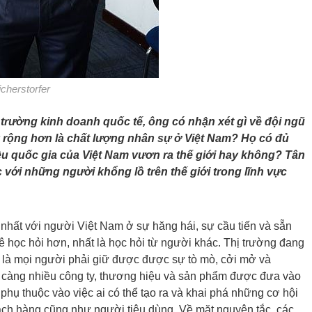
cherstorfer
trường kinh doanh quốc tế, ông có nhận xét gì về đội ngũ
 rộng hơn là chất lượng nhân sự ở Việt Nam? Họ có đủ
u quốc gia của Việt Nam vươn ra thế giới hay không? Tân
với những người khổng lồ trên thế giới trong lĩnh vực
nhất với người Việt Nam ở sự hăng hái, sự cầu tiến và sẵn
 học hỏi hơn, nhất là học hỏi từ người khác. Thị trường đang
ọng là mọi người phải giữ được được sự tò mò, cởi mở và
y càng nhiều công ty, thương hiệu và sản phẩm được đưa vào
 phụ thuộc vào việc ai có thể tạo ra và khai phá những cơ hội
khách hàng cũng như người tiêu dùng. Về mặt nguyên tắc, các