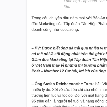
Lãnh đạo Tập đoàn Tân H
lập.
Trong câu chuyện đầu năm mới với Báo An ni
đốc Marketing của Tập đoàn Tân Hiệp Phát đ
doanh cũng như cuộc sống.
– PV
:
Được biết ông đã trải qua nhiều vị t
có thể nói là sôi động nhất trên thế giới 
Giám đốc Marketing tại Tập đoàn Tân Hiệp
ở Việt Nam thay vì những thị trường phát
Phát – Number 1? Cơ hội, lợi ích của ông 
–
Ông Stefan Reicherstorfer
: Trước hết, Vi
nhiều lý do: Xét về các tiêu chí của nhóm h
trưởng liên tục và tốc độ. Đối với mặt hàng 
95 triệu dân là người trẻ tuổi và năng động; 
như những thách thức của việc sáng tạo ra mộ