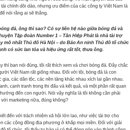
n tài chính dồi dào, nhưng ưu điểm của các công ty Việt Nam là
để nói rằng ai sẽ thắng.
ng đá, ông thì sao? Có sự liên hệ nào giữa bóng đá và
yện Tập đoàn Number 1 – Tân Hiệp Phát là nhà tài trợ
y mô nhất Thủ đô Hà Nội – do Báo An ninh Thủ đô tổ chức
h có sức lan tỏa và hiệu ứng rất tốt, thưa ông.
 thì bạn nói đúng, tôi rất thích xem và chơi bóng đá. Đây chắc
ời Việt Nam rất giống nhau. Đối với tôi, bóng đá là con
gia, các dân tộc, các nền tảng khác nhau xích lại gần nhau.
anh, cạnh tranh trong thi đấu và kết quả, và một phần rất quan
và hướng đến con người. Nói vậy nghĩa là tôi không cần phải
đá với marketing nữa, đúng không?
 đến với trách nhiệm xã hội lớn lao, như việc tài trợ cho
iện các cộng đồng địa phương ở khắp mọi miền. Đối với giải
 tổ chức, tôi thấy tự hào vì có thể đóng góp vào thành công