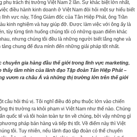
ng phụ trách thị trường Việt Nam 2 lần. Sự khác biệt lớn nhất,
: việc điều hành kinh doanh ở Việt Nam đòi hỏi một sự hiểu biết
g lĩnh vực này, Tổng Giám đốc của Tân Hiệp Phát, ông Trần
iàu kinh nghiệm và hay giúp đỡ. Được làm việc với ông ấy là
ên, tùy từng tình huống chúng tôi có những quan điểm khác
nhau, nhưng chúng tôi đều là những người biết lắng nghe và
n tảng chung để đưa mình đến những giải pháp tốt nhất.
c chuyên gia hàng đầu thế giới trong lĩnh vực marketing,
ho thấy tầm nhìn của lãnh đạo Tập đoàn Tân Hiệp Phát –
g vươn ra châu Á và những thị trường lớn trên thế giới
 câu hỏi thú vị. Tôi nghĩ điều đó phụ thuộc lớn vào chiến
rộng thị trường ra khỏi phạm vi Việt Nam như thế nào. Chúng
ẩn quốc tế và tôi hoàn toàn tự tin về chúng, bởi vậy những gì
hương pháp bán hàng và tiếp thị tốt. Về điểm này thì Việt
úng tôi. Tuy nhiên, nếu lãnh đạo tập đoàn có thể chuyển