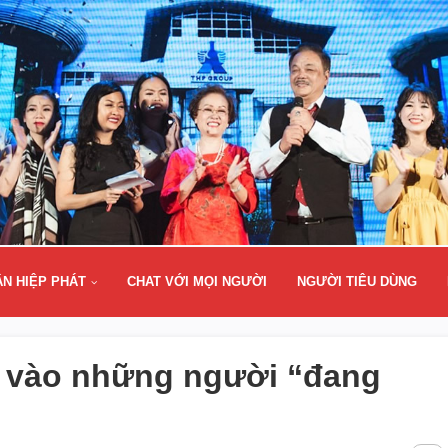
ÂN HIỆP PHÁT
CHAT VỚI MỌI NGƯỜI
NGƯỜI TIÊU DÙNG
n vào những người “đang