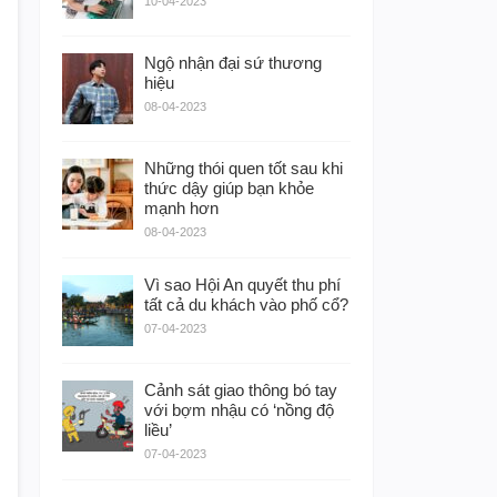
10-04-2023
Ngộ nhận đại sứ thương
hiệu
08-04-2023
Những thói quen tốt sau khi
thức dậy giúp bạn khỏe
mạnh hơn
08-04-2023
Vì sao Hội An quyết thu phí
tất cả du khách vào phố cổ?
07-04-2023
Cảnh sát giao thông bó tay
với bợm nhậu có ‘nồng độ
liều’
07-04-2023