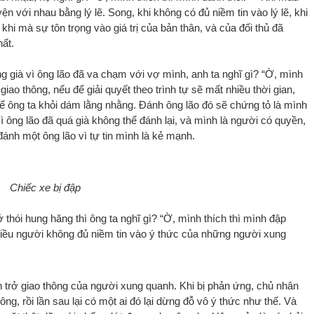
ện với nhau bằng lý lẽ. Song, khi không có đủ niềm tin vào lý lẽ, khi
khi mà sự tôn trọng vào giá trị của bản thân, và của đối thủ đã
ất.
 già vì ông lão đã va chạm với vợ mình, anh ta nghĩ gì? “Ờ, mình
iao thông, nếu để giải quyết theo trình tự sẽ mất nhiều thời gian,
 ông ta khỏi dám lằng nhằng. Đánh ông lão đó sẽ chứng tỏ là mình
 ông lão đã quá già không thể đánh lại, và mình là người có quyền,
ánh một ông lão vì tự tin mình là kẻ mạnh.
Chiếc xe bị đập
iở thói hung hăng thì ông ta nghĩ gì? “Ờ, mình thích thì mình đập
hiều người không đủ niềm tin vào ý thức của những người xung
n trở giao thông của người xung quanh. Khi bị phản ứng, chủ nhân
ông, rồi lần sau lại có một ai đó lại dừng đỗ vô ý thức như thế. Và