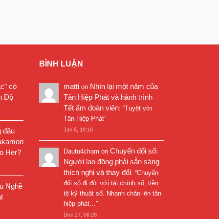
BÌNH LUẬN
ặc” có
matti
Nhìn lại một năm của
on
n Độ
Tân Hiệp Phát và hành trình
Tết ấm đoàn viên
: “
Tuyệt vời
Tân Hiệp Phát
”
g đầu
Jan 5, 19:16
akamori
Chuyển đổi số:
Dautu4cham
on
o Her?
Người lao động phải sẵn sàng
thích nghi và thay đổi
: “
Chuyển
đổi số đi đôi với tài chính số, tiền
êu Nghề
tệ kỹ thuật số. Nhanh chân lên tân
t
hiệp phát…
”
Dec 27, 08:28