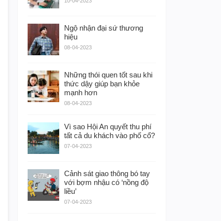
10-04-2023
Ngộ nhận đại sứ thương
hiệu
08-04-2023
Những thói quen tốt sau khi
thức dậy giúp bạn khỏe
mạnh hơn
08-04-2023
Vì sao Hội An quyết thu phí
tất cả du khách vào phố cổ?
07-04-2023
Cảnh sát giao thông bó tay
với bợm nhậu có ‘nồng độ
liều’
07-04-2023