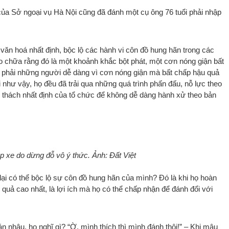
của Sở ngoại vụ Hà Nội cũng đã đánh một cụ ông 76 tuổi phải nhập
c văn hoá nhất định, bộc lộ các hành vi côn đồ hung hãn trong các
ào chữa rằng đó là một khoảnh khắc bột phát, một cơn nóng giận bất
 phải những người dễ dàng vì cơn nóng giận mà bất chấp hậu quả
 như vậy, họ đều đã trải qua những quá trình phấn đấu, nỗ lực theo
 thách nhất định của tổ chức để không dễ dàng hành xử theo bản
p xe do dừng đỗ vô ý thức. Ảnh: Đất Việt
i lại có thể bộc lộ sự côn đồ hung hãn của mình? Đó là khi họ hoàn
 quả cao nhất, là lợi ích mà họ có thể chấp nhận để đánh đổi với
n nhậu, họ nghĩ gì? “Ờ, mình thích thì mình đánh thôi!” – Khi mâu