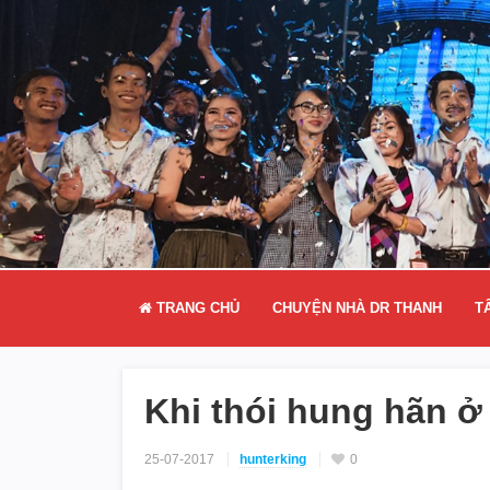
TRANG CHỦ
CHUYỆN NHÀ DR THANH
T
Khi thói hung hãn ở
25-07-2017
hunterking
0