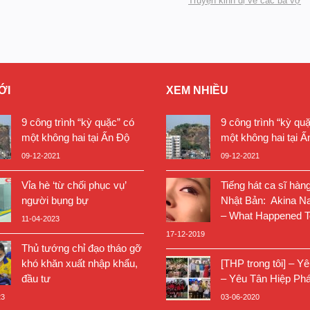
Truyện kinh dị về các bà vợ
ỚI
XEM NHIỀU
9 công trình “kỳ quặc” có
9 công trình “kỳ qu
một không hai tại Ấn Độ
một không hai tại Ấ
09-12-2021
09-12-2021
Vỉa hè ‘từ chối phục vụ’
Tiếng hát ca sĩ hàn
người bụng bự
Nhật Bản: Akina N
– What Happened T
11-04-2023
17-12-2019
Thủ tướng chỉ đạo tháo gỡ
khó khăn xuất nhập khẩu,
[THP trong tôi] – Y
đầu tư
– Yêu Tân Hiệp Phá
23
03-06-2020