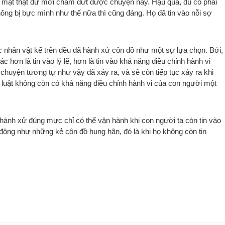
dằn mặt thật dữ mới chấm dứt được chuyện này. Hậu quả, dù có phải
hông bị bực mình như thế nữa thì cũng đáng. Họ đã tin vào nỗi sợ
ác nhân vật kể trên đều đã hành xử côn đồ như một sự lựa chọn. Bởi,
c hơn là tin vào lý lẽ, hơn là tin vào khả năng điều chỉnh hành vi
chuyện tương tự như vậy đã xảy ra, và sẽ còn tiếp tục xảy ra khi
p luật không còn có khả năng điều chỉnh hành vi của con người một
hành xử đúng mực chỉ có thể vận hành khi con người ta còn tin vào
 động như những kẻ côn đồ hung hãn, đó là khi họ không còn tin