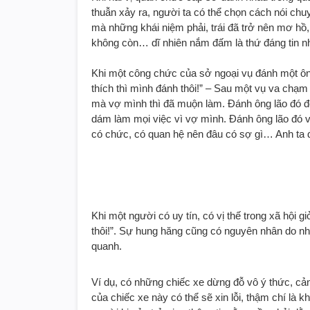
thuẫn xảy ra, người ta có thể chọn cách nói chuy
mà những khái niệm phải, trái đã trở nên mơ hồ, 
không còn… dĩ nhiên nắm đấm là thứ đáng tin nh
Khi một công chức của sở ngoại vụ đánh một ông
thích thì mình đánh thôi!” – Sau một vụ va chạm g
mà vợ mình thì đã muộn làm. Đánh ông lão đó để
dám làm mọi việc vì vợ mình. Đánh ông lão đó vì
có chức, có quan hệ nên đâu có sợ gì… Anh ta đ
Khi một người có uy tín, có vị thế trong xã hội g
thôi!”. Sự hung hăng cũng có nguyên nhân do n
quanh.
Ví dụ, có những chiếc xe dừng đỗ vô ý thức, cả
của chiếc xe này có thể sẽ xin lỗi, thậm chí là kh