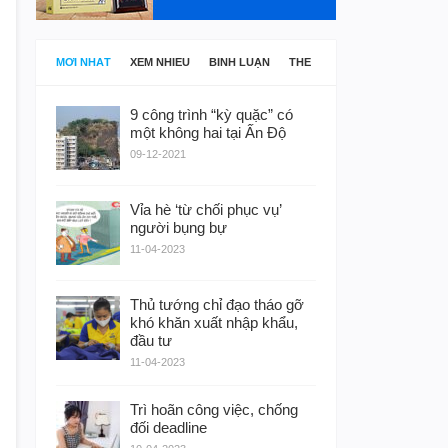
MỚI NHẤT
XEM NHIỀU
BÌNH LUẬN
THẺ
9 công trình “kỳ quặc” có
một không hai tại Ấn Độ
09-12-2021
Vỉa hè ‘từ chối phục vụ’
người bụng bự
11-04-2023
Thủ tướng chỉ đạo tháo gỡ
khó khăn xuất nhập khẩu,
đầu tư
11-04-2023
Trì hoãn công việc, chống
đối deadline