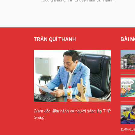
Độc giả nói gì về “Chuyện nhà Dr. Thanh”
TRẦN QUÍ THANH
BÀI M
Giám đốc điều hành và người sáng lập THP
Group
11-04-20