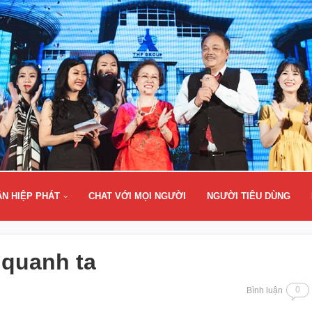
ÂN HIỆP PHÁT
CHAT VỚI MỌI NGƯỜI
NGƯỜI TIÊU DÙNG
 quanh ta
0
Bình luận