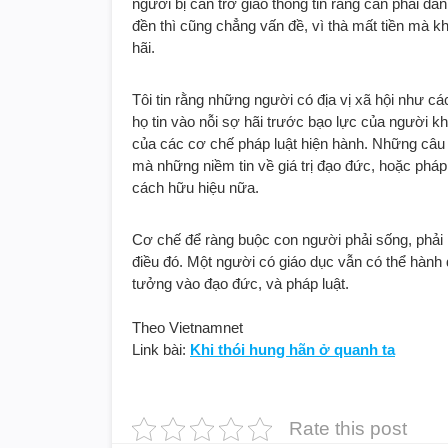
người bị cản trở giao thông tin rằng cần phải 
đền thì cũng chẳng vấn đề, vì thà mất tiền mà k
hãi.
Tôi tin rằng những người có địa vị xã hội như c
họ tin vào nỗi sợ hãi trước bạo lực của người khá
của các cơ chế pháp luật hiện hành. Những câu 
mà những niềm tin về giá trị đạo đức, hoặc phá
cách hữu hiệu nữa.
Cơ chế để ràng buộc con người phải sống, phải 
điều đó. Một người có giáo dục vẫn có thể hành
tưởng vào đạo đức, và pháp luật.
Theo Vietnamnet
Link bài:
Khi thói hung hãn ở quanh ta
Rate this post