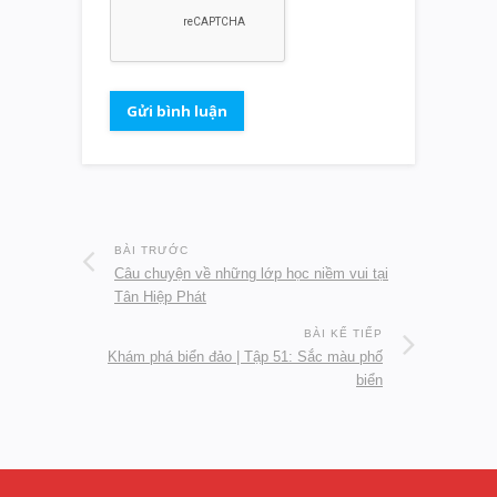
BÀI TRƯỚC
Câu chuyện về những lớp học niềm vui tại
Tân Hiệp Phát
BÀI KẾ TIẾP
Khám phá biển đảo | Tập 51: Sắc màu phố
biển