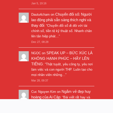
Jan 5, 19:16
Chuyển đổi số: Người
Dautu4cham
on
lao động phải sẵn sàng thích nghi và
thay đổi
: “
Chuyển đổi số đi đôi với tài
chính số, tiền tệ kỹ thuật số. Nhanh chân
lên tân hiệp phát…
”
Dec 27, 08:28
SPEAK UP – BỨC XÚC LÀ
NGỌC
on
KHÔNG HẠNH PHÚC – HÃY LÊN
TIẾNG
: “
Thật tuyệt, yêu công ty, yêu nơi
làm việc và con người THP. Luôn tạo cho
mọi nhân viên những…
”
Mar 28, 09:37
Ngắm vẻ đẹp huy
Cuc Nguyen Kim
on
hoàng của Ai Cập
: “
Bài viết rất hay và
hình ảnh rất đẹp. Thanks!
”
Nov 5, 16:47