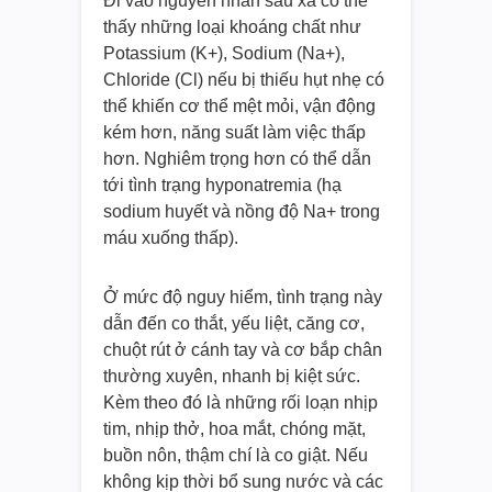
Đi vào nguyên nhân sâu xa có thể
thấy những loại khoáng chất như
Potassium (K+), Sodium (Na+),
Chloride (Cl) nếu bị thiếu hụt nhẹ có
thể khiến cơ thể mệt mỏi, vận động
kém hơn, năng suất làm việc thấp
hơn. Nghiêm trọng hơn có thể dẫn
tới tình trạng hyponatremia (hạ
sodium huyết và nồng độ Na+ trong
máu xuống thấp).
Ở mức độ nguy hiểm, tình trạng này
dẫn đến co thắt, yếu liệt, căng cơ,
chuột rút ở cánh tay và cơ bắp chân
thường xuyên, nhanh bị kiệt sức.
Kèm theo đó là những rối loạn nhịp
tim, nhịp thở, hoa mắt, chóng mặt,
buồn nôn, thậm chí là co giật. Nếu
không kịp thời bổ sung nước và các