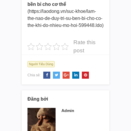
bền bỉ cho cơ thể
(https://laodong.vn/suc-khoe/la
m-
the-nao-de-duy-tri-su-ben-bi
-cho-co-
the-khi-do-nhieu-mo-ho
i-599448.ldo)
Rate this
post
Người Tiêu Dùng
Chia sẻ:
Đăng bởi
Admin