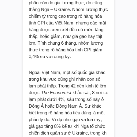
phần còn do giá lương thực, do căng
thẳng Nga – Ukraine. Nhóm lương thực
chiếm tỷ trọng cao trong rổ hàng hóa
tính CPI của Việt Nam, nhưng các mặt
hàng được xem xét đều có mức tăng
thấp, hoặc giảm, như giá gạo hay thịt
lợn. Tính chung 6 tháng, nhóm lương
thực trong rổ hàng hóa tính CPI giảm
0,4% so với cùng kỳ.
Ngoài Việt Nam, một số quốc gia khác
trong khu vực cũng ghi nhận con số
lạm phát thấp. Trong 42 nền kinh tế lớn
được
The Economist
khảo sát, 8 nơi có
lạm phát dưới 4%, sáu trong số này ở
Đông Á hoặc Đông Nam Á. Sự khác
biệt trong rổ hàng hóa tiêu dùng là một
phần lý do. Ví dụ như gạo và lúa mỳ,
giá gạo tăng 8% kể từ khi Nga tổ chức
chiến dịch quân sự ở Ukraine, trong khi