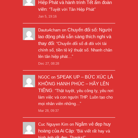
Hiệp Phát và hành trình Tết ấm đoàn
viên
: “
Tuyệt vời Tân Hiệp Phát
”
Jan 5, 19:16
Chuyển đổi số: Người
Dautu4cham
on
lao động phải sẵn sàng thích nghi và
thay đổi
: “
Chuyển đổi số đi đôi với tài
chính số, tiền tệ kỹ thuật số. Nhanh chân
lên tân hiệp phát…
”
Dec 27, 08:28
SPEAK UP – BỨC XÚC LÀ
NGỌC
on
KHÔNG HẠNH PHÚC – HÃY LÊN
TIẾNG
: “
Thật tuyệt, yêu công ty, yêu nơi
làm việc và con người THP. Luôn tạo cho
mọi nhân viên những…
”
Mar 28, 09:37
Ngắm vẻ đẹp huy
Cuc Nguyen Kim
on
hoàng của Ai Cập
: “
Bài viết rất hay và
hình ảnh rất đẹp. Thanks!
”