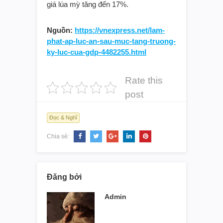
giá lúa mỳ tăng đến 17%.
Nguồn:
https://vnexpress.net/lam-
phat-ap-luc-an-sau-muc-tang-truong-
ky-luc-cua-gdp-4482255.html
Rate this
post
Đọc & Nghĩ
Chia sẻ:
Đăng bởi
Admin