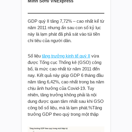
Minh Sơn/ VNExpress
GDP quý II tăng 7,72% – cao nhất kể từ
năm 2011 nhưng ẩn sau con số kỷ lục
này là lạm phát đã phả sát vào túi tiền
chi tiêu của người dân.
Số liệu
tăng trưởng kinh tế quý II
vừa
được Tổng cục Thống kê (GSO) công
bố, là mức cao nhất từ năm 2011 đến
nay. Kết quả này giúp GDP 6 tháng đầu
năm tăng 6,42%, cao nhất trong ba năm
chịu ảnh hưởng của Covid-19. Tuy
nhiên, tăng trưởng không phải là nội
dung được quan tâm nhất sau khi GSO
công bố số liệu, mà là lạm phát.%Tăng
trưởng GDP theo quý trong một thập