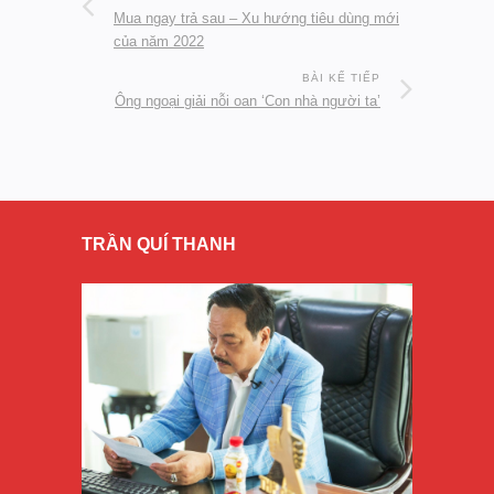
Mua ngay trả sau – Xu hướng tiêu dùng mới
của năm 2022
BÀI KẾ TIẾP
Ông ngoại giải nỗi oan ‘Con nhà người ta’
TRẦN QUÍ THANH