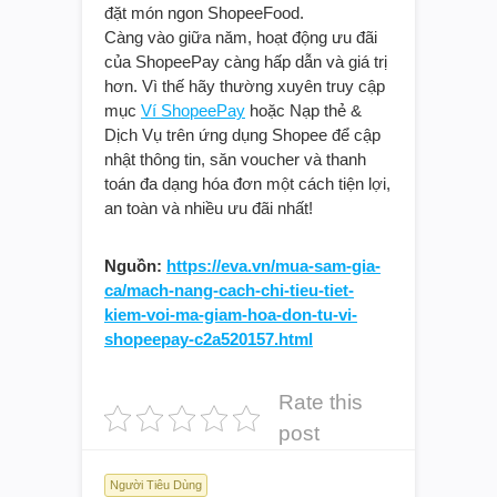
đặt món ngon ShopeeFood.
Càng vào giữa năm, hoạt động ưu đãi
của ShopeePay càng hấp dẫn và giá trị
hơn. Vì thế hãy thường xuyên truy cập
mục
Ví ShopeePay
hoặc Nạp thẻ &
Dịch Vụ trên ứng dụng Shopee để cập
nhật thông tin, săn voucher và thanh
toán đa dạng hóa đơn một cách tiện lợi,
an toàn và nhiều ưu đãi nhất!
Nguồn:
https://eva.vn/mua-sam-gia-
ca/mach-nang-cach-chi-tieu-tiet-
kiem-voi-ma-giam-hoa-don-tu-vi-
shopeepay-c2a520157.html
Rate this
post
Người Tiêu Dùng