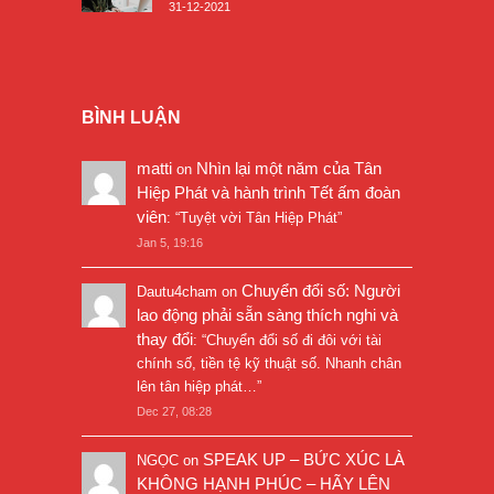
31-12-2021
BÌNH LUẬN
matti
Nhìn lại một năm của Tân
on
Hiệp Phát và hành trình Tết ấm đoàn
viên
: “
Tuyệt vời Tân Hiệp Phát
”
Jan 5, 19:16
Chuyển đổi số: Người
Dautu4cham
on
lao động phải sẵn sàng thích nghi và
thay đổi
: “
Chuyển đổi số đi đôi với tài
chính số, tiền tệ kỹ thuật số. Nhanh chân
lên tân hiệp phát…
”
Dec 27, 08:28
SPEAK UP – BỨC XÚC LÀ
NGỌC
on
KHÔNG HẠNH PHÚC – HÃY LÊN