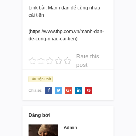
Link bài: Mạnh dạn để cùng nhau
cải tiến
(https://www.thp.com.vn/manh-
dan-
de-cung-nhau-cai-tien)
Rate this
post
Tân Hiệp Phát
Chia sẻ:
Đăng bởi
Admin