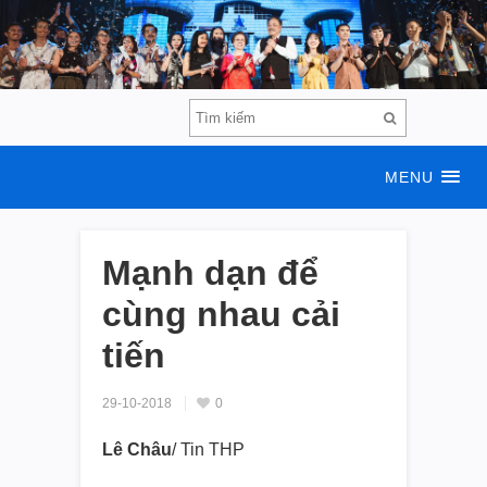
MENU
Mạnh dạn để
cùng nhau cải
tiến
29-10-2018
0
Lê Châu
/ Tin THP