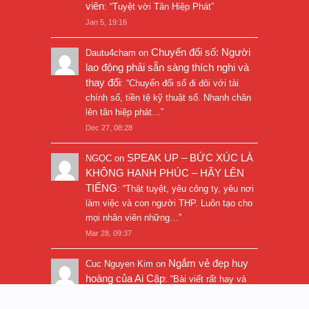
viên
: “
Tuyệt vời Tân Hiệp Phát
”
Jan 5, 19:16
Chuyển đổi số: Người
Dautu4cham
on
lao động phải sẵn sàng thích nghi và
thay đổi
: “
Chuyển đổi số đi đôi với tài
chính số, tiền tệ kỹ thuật số. Nhanh chân
lên tân hiệp phát…
”
Dec 27, 08:28
SPEAK UP – BỨC XÚC LÀ
NGỌC
on
KHÔNG HẠNH PHÚC – HÃY LÊN
TIẾNG
: “
Thật tuyệt, yêu công ty, yêu nơi
làm việc và con người THP. Luôn tạo cho
mọi nhân viên những…
”
Mar 28, 09:37
Ngắm vẻ đẹp huy
Cuc Nguyen Kim
on
hoàng của Ai Cập
: “
Bài viết rất hay và
hình ảnh rất đẹp. Thanks!
”