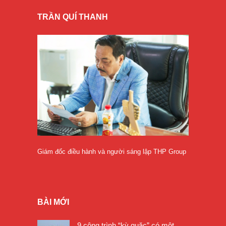
TRẦN QUÍ THANH
Giám đốc điều hành và người sáng lập THP Group
BÀI MỚI
9 công trình “kỳ quặc” có một