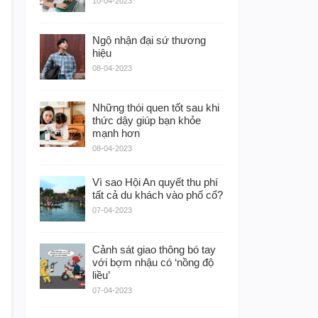
10-04-2023
Ngộ nhận đại sứ thương
hiệu
08-04-2023
Những thói quen tốt sau khi
thức dậy giúp bạn khỏe
mạnh hơn
08-04-2023
Vì sao Hội An quyết thu phí
tất cả du khách vào phố cổ?
07-04-2023
Cảnh sát giao thông bó tay
với bợm nhậu có ‘nồng độ
liều’
07-04-2023