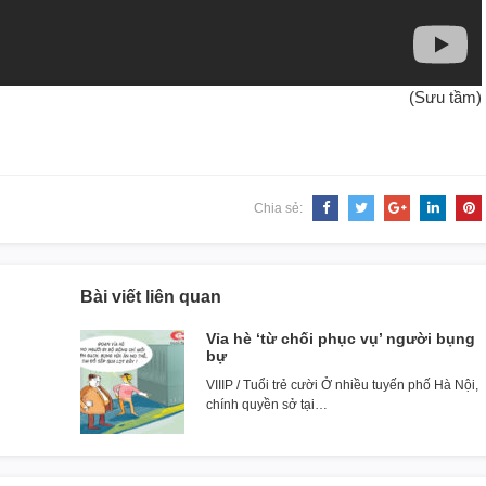
(Sưu tầm)
Chia sẻ:
Bài viết liên quan
Vỉa hè ‘từ chối phục vụ’ người bụng
bự
VIIIP / Tuổi trẻ cười Ở nhiều tuyến phố Hà Nội,
chính quyền sở tại…