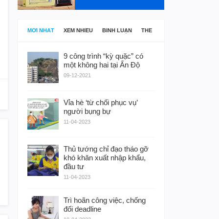
MỚI NHẤT
XEM NHIỀU
BÌNH LUẬN
THẺ
9 công trình “kỳ quặc” có
một không hai tại Ấn Độ
09-12-2021
Vỉa hè ‘từ chối phục vụ’
người bụng bự
11-04-2023
Thủ tướng chỉ đạo tháo gỡ
khó khăn xuất nhập khẩu,
đầu tư
11-04-2023
Trì hoãn công việc, chống
đối deadline