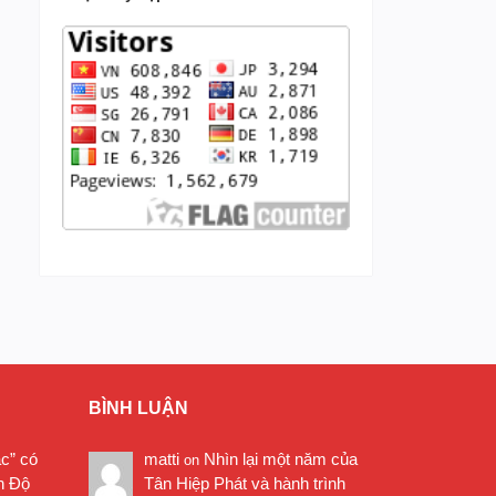
BÌNH LUẬN
ặc” có
matti
Nhìn lại một năm của
on
n Độ
Tân Hiệp Phát và hành trình