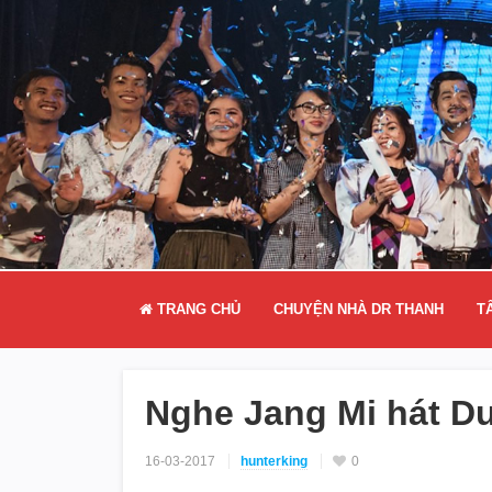
TRANG CHỦ
CHUYỆN NHÀ DR THANH
T
Nghe Jang Mi hát D
16-03-2017
hunterking
0