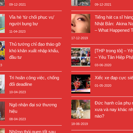
09-12-2021
09-12-2021
Vỉa hè ‘từ chối phục vụ’
Tiếng hát ca sĩ hàn
người bụng bự
Nhật Bản: Akina N
– What Happened T
11-04-2023
17-12-2019
Thủ tướng chỉ đạo tháo gỡ
khó khăn xuất nhập khẩu,
[THP trong tôi] – Y
đầu tư
– Yêu Tân Hiệp Phá
23
03-06-2020
Trì hoãn công việc, chống
Xiếc xe đạp cực si
đối deadline
01-05-2020
10-04-2023
Đức hạnh của phụ n
Ngộ nhận đại sứ thương
xưa và nay khác nh
hiệu
nào?
08-04-2023
18-06-2019
Những thói quen tốt sau