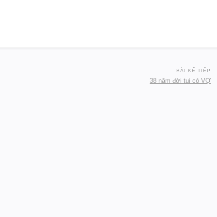
BÀI KẾ TIẾP
38 năm đời tui có VỢ