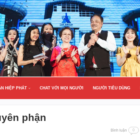
ÂN HIỆP PHÁT
CHAT VỚI MỌI NGƯỜI
NGƯỜI TIÊU DÙNG
uyên phận
0
Bình luận