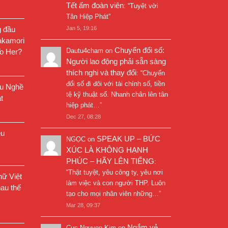
Tết ấm đoàn viên
: “
Tuyệt vời
Tân Hiệp Phát
”
g đầu
Jan 5, 19:16
akamori
Chuyển đổi số:
Dautu4cham
on
o Her?
Người lao động phải sẵn sàng
thích nghi và thay đổi
: “
Chuyển
đổi số đi đôi với tài chính số, tiền
êu Nghề
tệ kỹ thuật số. Nhanh chân lên tân
t
hiệp phát…
”
Dec 27, 08:28
êu
SPEAK UP – BỨC
NGỌC
on
XÚC LÀ KHÔNG HẠNH
PHÚC – HÃY LÊN TIẾNG
:
“
Thật tuyệt, yêu công ty, yêu nơi
ữ Việt
làm việc và con người THP. Luôn
au thế
tạo cho mọi nhân viên những…
”
Mar 28, 09:37
Ngắm vẻ
Cuc Nguyen Kim
on