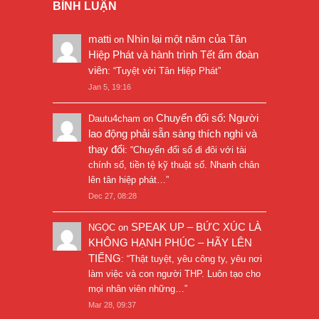
BÌNH LUẬN
matti
Nhìn lại một năm của Tân
on
Hiệp Phát và hành trình Tết ấm đoàn
viên
: “
Tuyệt vời Tân Hiệp Phát
”
Jan 5, 19:16
Chuyển đổi số: Người
Dautu4cham
on
lao động phải sẵn sàng thích nghi và
thay đổi
: “
Chuyển đổi số đi đôi với tài
chính số, tiền tệ kỹ thuật số. Nhanh chân
lên tân hiệp phát…
”
Dec 27, 08:28
SPEAK UP – BỨC XÚC LÀ
NGỌC
on
KHÔNG HẠNH PHÚC – HÃY LÊN
TIẾNG
: “
Thật tuyệt, yêu công ty, yêu nơi
làm việc và con người THP. Luôn tạo cho
mọi nhân viên những…
”
Mar 28, 09:37