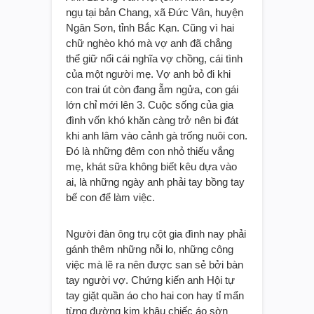
ngụ tại bản Chang, xã Đức Vân, huyện
Ngân Sơn, tỉnh Bắc Kạn. Cũng vì hai
chữ nghèo khó mà vợ anh đã chẳng
thể giữ nổi cái nghĩa vợ chồng, cái tình
của một người mẹ. Vợ anh bỏ đi khi
con trai út còn đang ẵm ngửa, con gái
lớn chỉ mới lên 3. Cuộc sống của gia
đình vốn khó khăn càng trở nên bi đát
khi anh lâm vào cảnh gà trống nuôi con.
Đó là những đêm con nhỏ thiếu vắng
mẹ, khát sữa không biết kêu dựa vào
ai, là những ngày anh phải tay bồng tay
bế con để làm việc.
Người đàn ông trụ cột gia đình nay phải
gánh thêm những nỗi lo, những công
việc mà lẽ ra nên được san sẻ bởi bàn
tay người vợ. Chứng kiến anh Hội tự
tay giặt quần áo cho hai con hay tỉ mẩn
từng đường kim khâu chiếc áo sờn