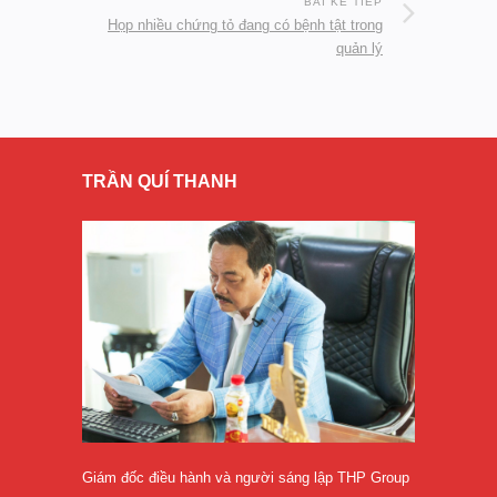
BÀI KẾ TIẾP
Họp nhiều chứng tỏ đang có bệnh tật trong
quản lý
TRẦN QUÍ THANH
Giám đốc điều hành và người sáng lập THP Group