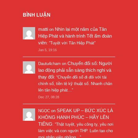
BÌNH LUẬN
matti
Nhìn lại một năm của Tân
on
Hiệp Phát và hành trình Tết ấm đoàn
viên
: “
Tuyệt vời Tân Hiệp Phát
”
Jan 5, 19:16
Chuyển đổi số: Người
Dautu4cham
on
lao động phải sẵn sàng thích nghi và
thay đổi
: “
Chuyển đổi số đi đôi với tài
chính số, tiền tệ kỹ thuật số. Nhanh chân
lên tân hiệp phát…
”
Dec 27, 08:28
SPEAK UP – BỨC XÚC LÀ
NGỌC
on
KHÔNG HẠNH PHÚC – HÃY LÊN
TIẾNG
: “
Thật tuyệt, yêu công ty, yêu nơi
làm việc và con người THP. Luôn tạo cho
mọi nhân viên những…
”