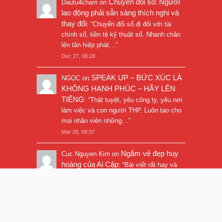
Chuyển đổi số: Người
Dautu4cham
on
lao động phải sẵn sàng thích nghi và
thay đổi
: “
Chuyển đổi số đi đôi với tài
chính số, tiền tệ kỹ thuật số. Nhanh chân
lên tân hiệp phát…
”
Dec 27, 08:28
SPEAK UP – BỨC XÚC LÀ
NGỌC
on
KHÔNG HẠNH PHÚC – HÃY LÊN
TIẾNG
: “
Thật tuyệt, yêu công ty, yêu nơi
làm việc và con người THP. Luôn tạo cho
mọi nhân viên những…
”
Mar 28, 09:37
Ngắm vẻ đẹp huy
Cuc Nguyen Kim
on
hoàng của Ai Cập
: “
Bài viết rất hay và
hình ảnh rất đẹp. Thanks!
”
Nov 5, 16:47