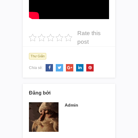
Rate this
post
Thư Giãn
Chia sẻ:
Đăng bởi
Admin