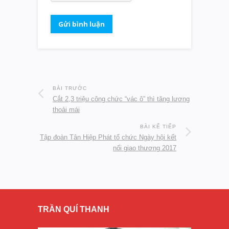
BÀI TRƯỚC
Cắt 2,3 triệu công chức “vác ô” thì tăng lương
thoải mái
BÀI KẾ TIẾP
Tập đoàn Tân Hiệp Phát tổ chức Ngày hội kết
nối giao thương 2017
TRẦN QUÍ THANH