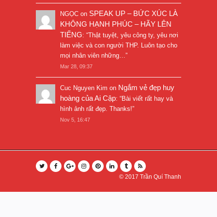
SPEAK UP – BỨC XÚC LÀ
NGỌC
on
KHÔNG HẠNH PHÚC – HÃY LÊN
TIẾNG
: “
Thật tuyệt, yêu công ty, yêu nơi
làm việc và con người THP. Luôn tạo cho
mọi nhân viên những…
”
Mar 28, 09:37
Ngắm vẻ đẹp huy
Cuc Nguyen Kim
on
hoàng của Ai Cập
: “
Bài viết rất hay và
hình ảnh rất đẹp. Thanks!
”
Nov 5, 16:47
© 2017
Trần Quí Thanh