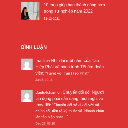
10 mẹo giúp bạn thành công hơn
trong sự nghiệp năm 2022
31-12-2021
BÌNH LUẬN
matti
Nhìn lại một năm của Tân
on
Hiệp Phát và hành trình Tết ấm đoàn
viên
: “
Tuyệt vời Tân Hiệp Phát
”
Jan 5, 19:16
Chuyển đổi số: Người
Dautu4cham
on
lao động phải sẵn sàng thích nghi và
thay đổi
: “
Chuyển đổi số đi đôi với tài
chính số, tiền tệ kỹ thuật số. Nhanh chân
lên tân hiệp phát…
”
Dec 27, 08:28