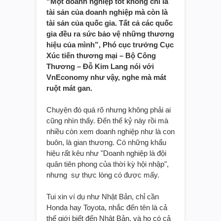
“Một doanh nghiệp tốt không chỉ là
tài sản của doanh nghiệp mà còn là
tài sản của quốc gia. Tất cả các quốc
gia đều ra sức bảo vệ những thương
hiệu của mình”, Phó cục trưởng Cục
Xúc tiến thương mại – Bộ Công
Thương – Đỗ Kim Lang nói với
VnEconomy như vậy, nghe mà mát
ruột mát gan.
Chuyện đó quá rõ nhưng không phải ai
cũng nhìn thấy. Đến thế kỷ này rồi mà
nhiều còn xem doanh nghiệp như là con
buôn, là gian thương. Có những khẩu
hiệu rất kêu như "Doanh nghiệp là đội
quân tiên phong của thời kỳ hội nhập",
nhưng sự thực lòng có được mấy.
Tui xin ví dụ như Nhật Bản, chỉ cần
Honda hay Toyota, nhắc đến tên là cả
thế giới biết đến Nhật Bản, và họ có cả