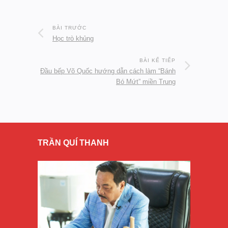
BÀI TRƯỚC
Học trò khủng
BÀI KẾ TIẾP
Đầu bếp Võ Quốc hướng dẫn cách làm “Bánh
Bó Mứt” miền Trung
TRẦN QUÍ THANH