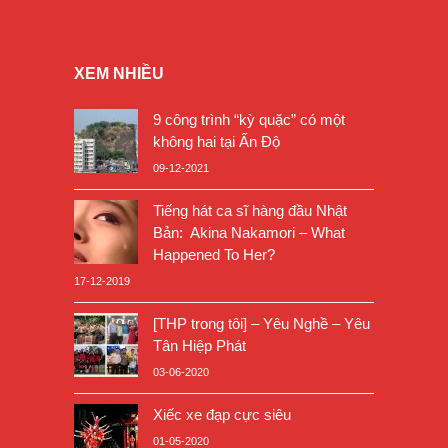
XEM NHIỀU
9 công trình “kỳ quặc” có một
không hai tại Ấn Độ
09-12-2021
Tiếng hát ca sĩ hàng đầu Nhật
Bản: Akina Nakamori – What
Happened To Her?
17-12-2019
[THP trong tôi] – Yêu Nghề – Yêu
Tân Hiệp Phát
03-06-2020
Xiếc xe đạp cực siêu
01-05-2020