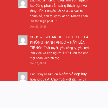
Chuyển đổi số: Người
Dautu4cham
on
lao động phải sẵn sàng thích nghi và
thay đổi
: “
Chuyển đổi số đi đôi với tài
chính số, tiền tệ kỹ thuật số. Nhanh chân
lên tân hiệp phát…
”
Dec 27, 08:28
SPEAK UP – BỨC XÚC LÀ
NGỌC
on
KHÔNG HẠNH PHÚC – HÃY LÊN
TIẾNG
: “
Thật tuyệt, yêu công ty, yêu nơi
làm việc và con người THP. Luôn tạo cho
mọi nhân viên những…
”
Mar 28, 09:37
Ngắm vẻ đẹp huy
Cuc Nguyen Kim
on
hoàng của Ai Cập
: “
Bài viết rất hay và
hình ảnh rất đẹp. Thanks!
”
Nov 5, 16:47