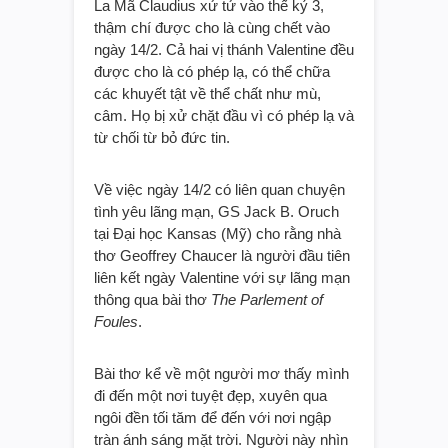
La Mã Claudius xử tử vào thế kỷ 3,
thậm chí được cho là cùng chết vào
ngày 14/2. Cả hai vị thánh Valentine đều
được cho là có phép lạ, có thể chữa
các khuyết tật về thể chất như mù,
câm. Họ bị xử chặt đầu vì có phép lạ và
từ chối từ bỏ đức tin.
Về việc ngày 14/2 có liên quan chuyện
tình yêu lãng mạn, GS Jack B. Oruch
tại Đại học Kansas (Mỹ) cho rằng nhà
thơ Geoffrey Chaucer là người đầu tiên
liên kết ngày Valentine với sự lãng mạn
thông qua bài thơ
The Parlement of
Foules
.
Bài thơ kể về một người mơ thấy mình
đi đến một nơi tuyệt đẹp, xuyên qua
ngôi đền tối tăm để đến với nơi ngập
tràn ánh sáng mặt trời. Người này nhìn