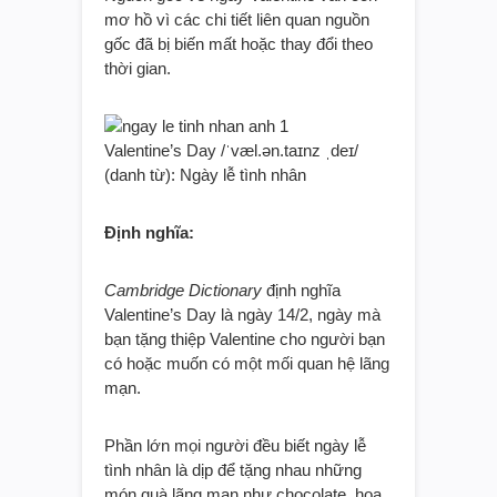
mơ hồ vì các chi tiết liên quan nguồn
gốc đã bị biến mất hoặc thay đổi theo
thời gian.
Valentine’s Day /ˈvæl.ən.taɪnz ˌdeɪ/
(danh từ): Ngày lễ tình nhân
Định nghĩa:
Cambridge Dictionary
định nghĩa
Valentine’s Day là ngày 14/2, ngày mà
bạn tặng thiệp Valentine cho người bạn
có hoặc muốn có một mối quan hệ lãng
mạn.
Phần lớn mọi người đều biết ngày lễ
tình nhân là dịp để tặng nhau những
món quà lãng mạn như chocolate, hoa