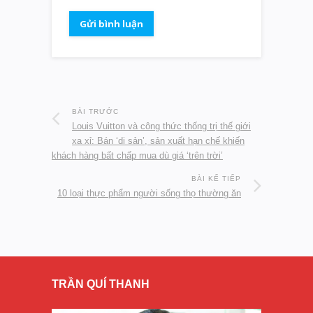
BÀI TRƯỚC
Louis Vuitton và công thức thống trị thế giới
xa xỉ: Bán ‘di sản’, sản xuất hạn chế khiến
khách hàng bất chấp mua dù giá ‘trên trời’
BÀI KẾ TIẾP
10 loại thực phẩm người sống thọ thường ăn
TRẦN QUÍ THANH