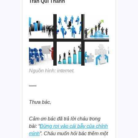
Trần Quí Thanh
Nguồn hình: internet.
—–
Thưa bác,
Cảm ơn bác đã trả lời cháu trong
bài:
“
Đừng rơi vào cái bẫy của chính
mình
”. Cháu muốn hỏi bác thêm một