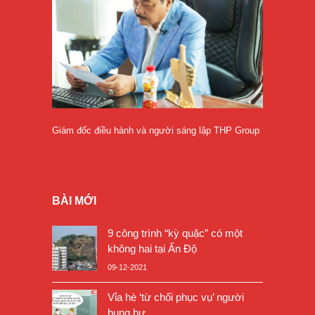
Giám đốc điều hành và người sáng lập THP Group
BÀI MỚI
9 công trình “kỳ quặc” có một
không hai tại Ấn Độ
09-12-2021
Vỉa hè ‘từ chối phục vụ’ người
bụng bự