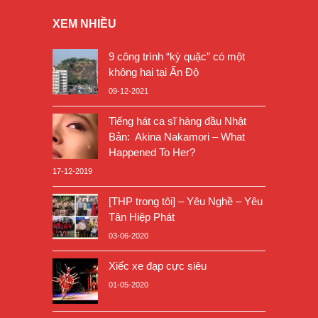
XEM NHIỀU
9 công trình “kỳ quặc” có một
không hai tại Ấn Độ
09-12-2021
Tiếng hát ca sĩ hàng đầu Nhật
Bản: Akina Nakamori – What
Happened To Her?
17-12-2019
[THP trong tôi] – Yêu Nghề – Yêu
Tân Hiệp Phát
03-06-2020
Xiếc xe đạp cực siêu
01-05-2020