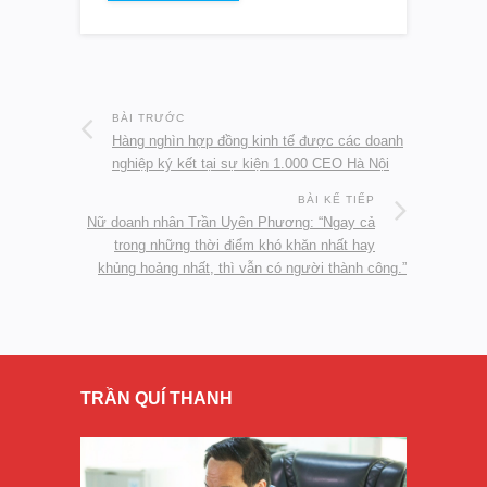
BÀI TRƯỚC
Hàng nghìn hợp đồng kinh tế được các doanh
nghiệp ký kết tại sự kiện 1.000 CEO Hà Nội
BÀI KẾ TIẾP
Nữ doanh nhân Trần Uyên Phương: “Ngay cả
trong những thời điểm khó khăn nhất hay
khủng hoảng nhất, thì vẫn có người thành công.”
TRẦN QUÍ THANH