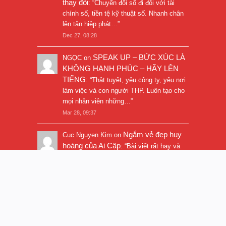
thay đổi
: “
Chuyển đổi số đi đôi với tài
chính số, tiền tệ kỹ thuật số. Nhanh chân
lên tân hiệp phát…
”
Dec 27, 08:28
SPEAK UP – BỨC XÚC LÀ
NGỌC
on
KHÔNG HẠNH PHÚC – HÃY LÊN
TIẾNG
: “
Thật tuyệt, yêu công ty, yêu nơi
làm việc và con người THP. Luôn tạo cho
mọi nhân viên những…
”
Mar 28, 09:37
Ngắm vẻ đẹp huy
Cuc Nguyen Kim
on
hoàng của Ai Cập
: “
Bài viết rất hay và
hình ảnh rất đẹp. Thanks!
”
Nov 5, 16:47