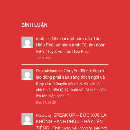
BÌNH LUẬN
matti
Nhìn lại một năm của Tân
on
Hiệp Phát và hành trình Tết ấm đoàn
viên
: “
Tuyệt vời Tân Hiệp Phát
”
Jan 5, 19:16
Chuyển đổi số: Người
Dautu4cham
on
lao động phải sẵn sàng thích nghi và
thay đổi
: “
Chuyển đổi số đi đôi với tài
chính số, tiền tệ kỹ thuật số. Nhanh chân
lên tân hiệp phát…
”
Dec 27, 08:28
SPEAK UP – BỨC XÚC LÀ
NGỌC
on
KHÔNG HẠNH PHÚC – HÃY LÊN
TIẾNG
: “
Thật tuyệt, yêu công ty, yêu nơi