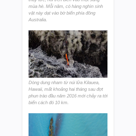
mùa hè. Mỗi năm, có hàng nghìn sinh
vật này dạt vào bờ biển phía đông
Australia.
Dòng dung nham từ núi lửa Kilauea,
Hawaii, mất khoảng hai tháng sau đợt
phun trào đầu năm 2016 mới chảy ra tới
biển cách đó 10 km.