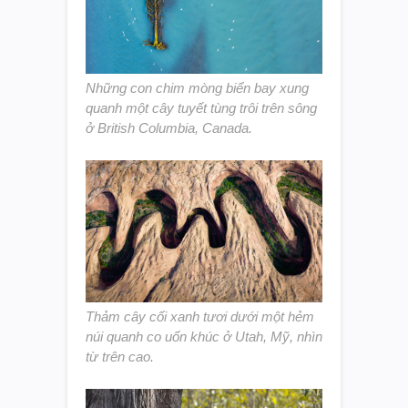
Những con chim mòng biển bay xung
quanh một cây tuyết tùng trôi trên sông
ở British Columbia, Canada.
Thảm cây cối xanh tươi dưới một hẻm
núi quanh co uốn khúc ở Utah, Mỹ, nhìn
từ trên cao.