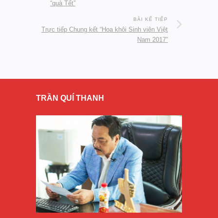
“quà Tết”
BÀI KẾ TIẾP
Trực tiếp Chung kết “Hoa khôi Sinh viên Việt
Nam 2017”
TRẦN QUÍ THANH