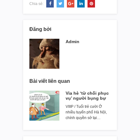
Chia sẻ:
Đăng bởi
Admin
Bài viết liên quan
Vỉa hè ‘từ chối phục
vụ’ người bụng bự
VIIIP / Tuổi trẻ cười Ở
nhiều tuyến phố Hà Nội,
chính quyền sở tại…