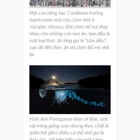
Một con hồng hạc Caribbean trưởng
thành mớm mồi cho chim nhỏ ở
Yucatán, Mexico. Đôi chim bố mẹ thay
nhau cho những con non ăn, ban đầu là
một loại thức ăn lỏng gọi là “sữa diều”,
sau đó đến thức ăn do chim bố mẹ nhả
lại.
Hình ảnh Portuguese Man of War, sinh
vật trông giống sứa nhưng thực chất là
quần thể gồm nhiều cá thể nhỏ gọi là
thủy tức, nổi trên biển vào một sáng