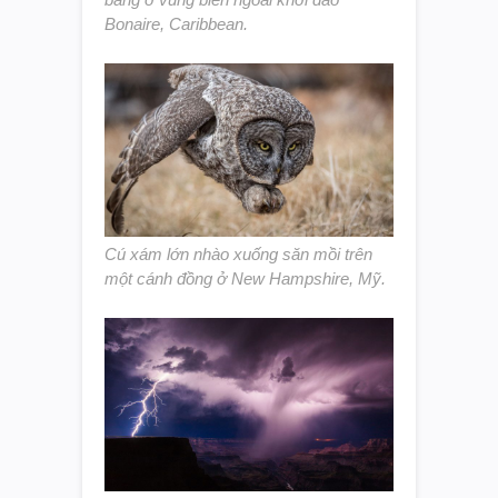
Bonaire, Caribbean.
Cú xám lớn nhào xuống săn mồi trên
một cánh đồng ở New Hampshire, Mỹ.