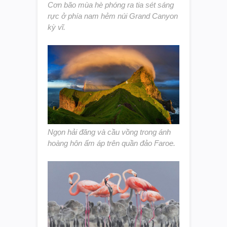
Cơn bão mùa hè phóng ra tia sét sáng
rực ở phía nam hẻm núi Grand Canyon
kỳ vĩ.
Ngọn hải đăng và cầu vồng trong ánh
hoàng hôn ấm áp trên quần đảo Faroe.