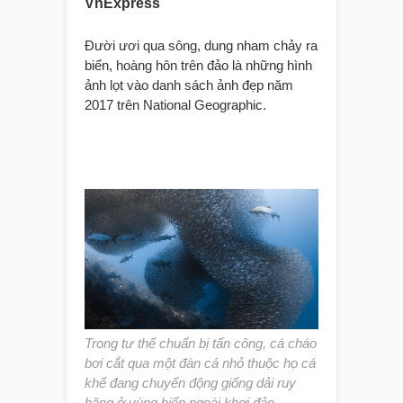
VnExpress
Đười ươi qua sông, dung nham chảy ra
biển, hoàng hôn trên đảo là những hình
ảnh lọt vào danh sách ảnh đẹp năm
2017 trên National Geographic.
Trong tư thế chuẩn bị tấn công, cá cháo
bơi cắt qua một đàn cá nhỏ thuộc họ cá
khế đang chuyển động giống dải ruy
băng ở vùng biển ngoài khơi đảo