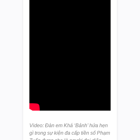
Video: Đàn em Khá ‘Bảnh’ hứa hẹn
gì trong sự kiện đa cấp tiền số Phạm