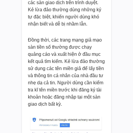
các sàn giao dịch trên trình duyệt.
Kẻ lừa đảo thường dùng những ký
tự đặc biệt, khiến người dùng khó
nhận biết và dễ bị nhầm lẫn.
Đồng thời, các trang mạng giả mạo
sàn tiền số thường được chạy
quảng cáo và xuất hiện ở đầu mục
kết quả tìm kiếm. Kẻ lừa đảo thường
sử dụng các tên miền giả để lấy tiền
và thông tin cá nhân của nhà đầu tư
nhẹ dạ cả tin. Người dùng cần kiểm
tra kĩ tên miền trước khi đăng ký tài
khoản hoặc đăng nhập tại một sàn
giao dịch bất kỳ.