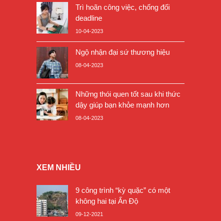
Trì hoãn công việc, chống đối
deadline
10-04-2023
Ngộ nhận đại sứ thương hiệu
08-04-2023
Những thói quen tốt sau khi thức
dậy giúp bạn khỏe mạnh hơn
08-04-2023
XEM NHIỀU
9 công trình “kỳ quặc” có một
không hai tại Ấn Độ
09-12-2021