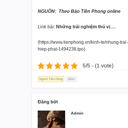
NGUỒN: Theo Báo Tiền Phong online
Link bài:
Những trải nghiệm thú vị….
(https://www.tienphong.vn/kinh-
te/nhung-trai
hiep-phat-
1494238.tpo)
5/5 - (1 vote)
Người Tiêu Dùng
Slider
Đăng bởi
Admin