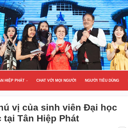
ÂN HIỆP PHÁT
CHAT VỚI MỌI NGƯỜI
NGƯỜI TIÊU DÙNG
ú vị của sinh viên Đại học
tại Tân Hiệp Phát