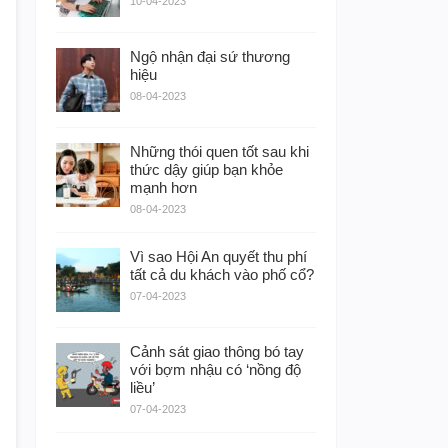
10-04-2023
Ngộ nhận đại sứ thương
hiệu
08-04-2023
Những thói quen tốt sau khi
thức dậy giúp bạn khỏe
mạnh hơn
08-04-2023
Vì sao Hội An quyết thu phí
tất cả du khách vào phố cổ?
07-04-2023
Cảnh sát giao thông bó tay
với bợm nhậu có ‘nồng độ
liều’
07-04-2023