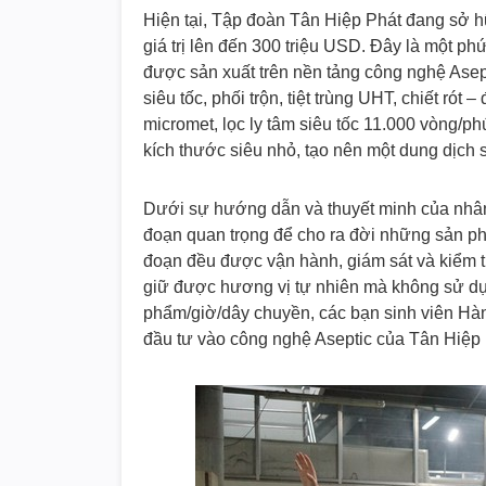
Hiện tại, Tập đoàn Tân Hiệp Phát đang sở h
giá trị lên đến 300 triệu USD. Đây là một p
được sản xuất trên nền tảng công nghệ Asept
siêu tốc, phối trộn, tiệt trùng UHT, chiết rót
micromet, lọc ly tâm siêu tốc 11.000 vòng/phú
kích thước siêu nhỏ, tạo nên một dung dịch 
Dưới sự hướng dẫn và thuyết minh của nhân
đoạn quan trọng để cho ra đời những sản ph
đoạn đều được vận hành, giám sát và kiểm tr
giữ được hương vị tự nhiên mà không sử dụn
phẩm/giờ/dây chuyền, các bạn sinh viên Hà
đầu tư vào công nghệ Aseptic của Tân Hiệp 