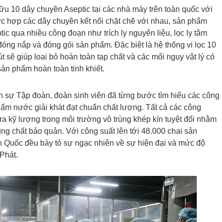
ữu 10 dây chuyền Aseptic tại các nhà máy trên toàn quốc với
hức hợp các dây chuyền kết nối chặt chẽ với nhau, sản phẩm
ic qua nhiều công đoạn như trích ly nguyên liệu, lọc ly tâm
 – đóng nắp và đóng gói sản phẩm. Đặc biệt là hệ thống vi lọc 10
t sẽ giúp loại bỏ hoàn toàn tạp chất và các mối nguy vật lý có
sản phẩm hoàn toàn tinh khiết.
 sự Tập đoàn, đoàn sinh viên đã từng bước tìm hiểu các công
ẩm nước giải khát đạt chuẩn chất lượng. Tất cả các công
a kỹ lượng trong môi trường vô trùng khép kín tuyệt đối nhằm
g chất bảo quản. Với công suất lên tới 48.000 chai sản
n Quốc đều bày tỏ sự ngạc nhiên về sự hiện đại và mức độ
Phát.