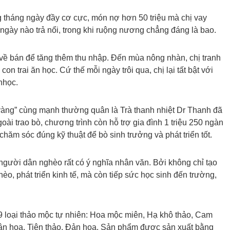
g tháng ngày đầy cơ cực, món nợ hơn 50 triệu mà chị vay
ày nào trả nổi, trong khi ruộng nương chẳng đáng là bao.
i về bán để tăng thêm thu nhập. Đến mùa nông nhàn, chị tranh
 con trai ăn học. Cứ thế mỗi ngày trôi qua, chị lại tất bật với
nhọc.
vàng” cùng mạnh thường quân là Trà thanh nhiệt Dr Thanh đã
oài trao bò, chương trình còn hỗ trợ gia đình 1 triệu 250 ngàn
ăm sóc đúng kỹ thuật để bò sinh trưởng và phát triển tốt.
người dân nghèo rất có ý nghĩa nhân văn. Bởi không chỉ tạo
o, phát triển kinh tế, mà còn tiếp sức học sinh đến trường,
 9 loại thảo mộc tự nhiên: Hoa mộc miên, Hạ khô thảo, Cam
gân hoa, Tiên thảo, Đản hoa. Sản phẩm được sản xuất bằng