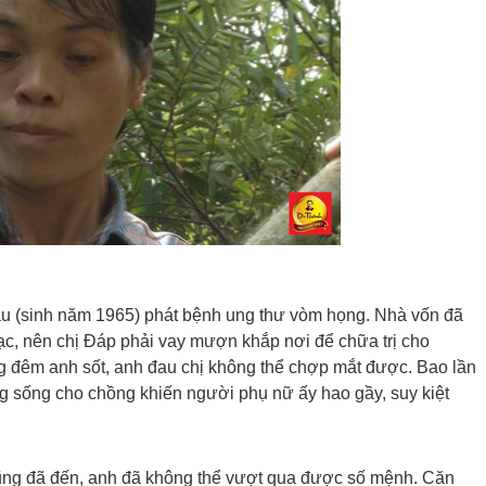
u (sinh năm 1965) phát bệnh ung thư vòm họng. Nhà vốn đã
bạc, nên chị Đáp phải vay mượn khắp nơi để chữa trị cho
 đêm anh sốt, anh đau chị không thể chợp mắt được. Bao lần
ạng sống cho chồng khiến người phụ nữ ấy hao gầy, suy kiệt
ũng đã đến, anh đã không thể vượt qua được số mệnh. Căn