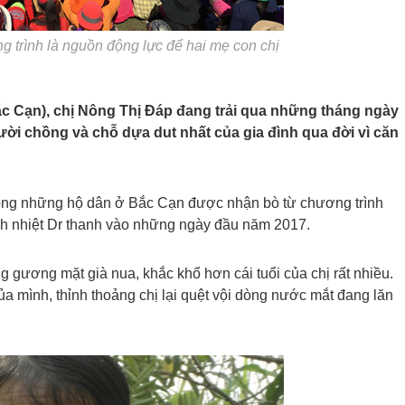
ng trình là nguồn động lực để hai mẹ con chị
c Cạn), chị Nông Thị Đáp đang trải qua những tháng ngày
ười chồng và chỗ dựa dut nhất của gia đình qua đời vì căn
rong những hộ dân ở Bắc Cạn được nhận bò từ chương trình
nh nhiệt Dr thanh vào những ngày đầu năm 2017.
gương mặt già nua, khắc khổ hơn cái tuổi của chị rất nhiều.
a mình, thỉnh thoảng chị lại quệt vội dòng nước mắt đang lăn