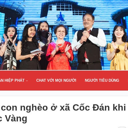
ÂN HIỆP PHÁT
CHAT VỚI MỌI NGƯỜI
NGƯỜI TIÊU DÙNG
 con nghèo ở xã Cốc Đán khi
c Vàng