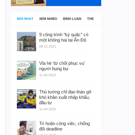
MỚI NHẤT
XEM NHIỀU
BÌNH LUẬN
THẺ
9 công trình “kỳ quặc” có
một không hai tại Ấn Độ
09-12-2021
Vỉa hè ‘từ chối phục vụ’
người bụng bự
11-04-2023
Thủ tướng chỉ đạo tháo gỡ
khó khăn xuất nhập khẩu,
đầu tư
11-04-2023
Trì hoãn công việc, chống
đối deadline