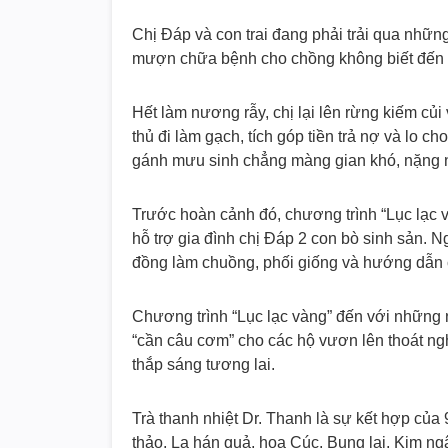
Chị Đáp và con trai đang phải trải qua nhữn
mượn chữa bệnh cho chồng không biết đến ng
Hết làm nương rẫy, chị lại lên rừng kiếm củ
thủ đi làm gạch, tích góp tiền trả nợ và lo cho
gánh mưu sinh chẳng màng gian khó, nặng 
Trước hoàn cảnh đó, chương trình “Lục lạc 
hỗ trợ gia đình chị Đáp 2 con bò sinh sản. Ng
đồng làm chuồng, phối giống và hướng dẫn ch
Chương trình “Lục lạc vàng” đến với những 
“cần câu cơm” cho các hộ vươn lên thoát nghè
thắp sáng tương lai.
Trà thanh nhiệt Dr. Thanh là sự kết hợp của
thảo, La hán quả, hoa Cúc, Bung lai, Kim n