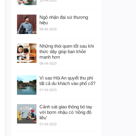
10-04-2023
Ngộ nhận đại sứ thương
hiệu
08-04-2023
Những thói quen tốt sau khi
thức dậy giúp bạn khỏe
mạnh hơn
08-04-2023
Vì sao Hội An quyết thu phí
tất cả du khách vào phố cổ?
07-04-2023
Cảnh sát giao thông bó tay
với bợm nhậu có ‘nồng độ
liều’
07-04-2023