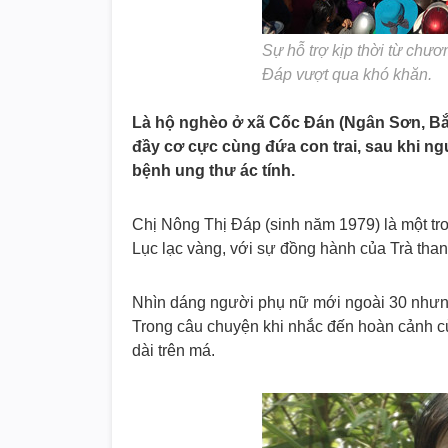
Sự hỗ trợ kịp thời từ chươ
Đáp vượt qua khó khăn.
Là hộ nghèo ở xã Cốc Đán (Ngân Sơn, Bắ
đầy cơ cực cùng đứa con trai, sau khi ng
bệnh ung thư ác tính.
Chị Nông Thị Đáp (sinh năm 1979) là một t
Lục lạc vàng, với sự đồng hành của Trà tha
Nhìn dáng người phụ nữ mới ngoài 30 nhưng 
Trong câu chuyện khi nhắc đến hoàn cảnh củ
dài trên má.