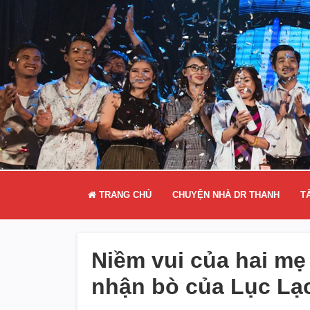
TRANG CHỦ
CHUYỆN NHÀ DR THANH
T
Niềm vui của hai mẹ
nhận bò của Lục Lạ