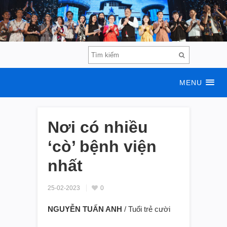
MENU
Nơi có nhiều
‘cò’ bệnh viện
nhất
25-02-2023
0
NGUYỄN TUẤN ANH
/ Tuổi trẻ cười