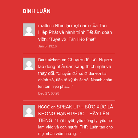
BÌNH LUẬN
matti
Nhìn lại một năm của Tân
on
Hiệp Phát và hành trình Tết ấm đoàn
viên
: “
Tuyệt vời Tân Hiệp Phát
”
Jan 5, 19:16
Chuyển đổi số: Người
Dautu4cham
on
lao động phải sẵn sàng thích nghi và
thay đổi
: “
Chuyển đổi số đi đôi với tài
chính số, tiền tệ kỹ thuật số. Nhanh chân
lên tân hiệp phát…
”
Dec 27, 08:28
SPEAK UP – BỨC XÚC LÀ
NGỌC
on
KHÔNG HẠNH PHÚC – HÃY LÊN
TIẾNG
: “
Thật tuyệt, yêu công ty, yêu nơi
làm việc và con người THP. Luôn tạo cho
mọi nhân viên những…
”