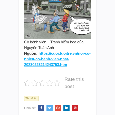
Cò bệnh viện – Tranh biếm họa của
Nguyễn Tuấn Anh
Nguồn:
https://cuoi.tuoitre.vn/noi-co-
nhieu-co-benh-vien-nhat-
20230223214243753.htm
Rate this
post
Thư Giãn
Chia sẻ: