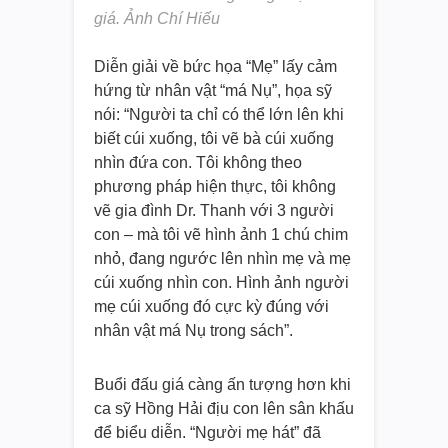
giá. Ảnh Chí Hiếu
Diễn giải về bức họa “Mẹ” lấy cảm
hứng từ nhân vật “má Nụ”, họa sỹ
nói: “Người ta chỉ có thể lớn lên khi
biết cúi xuống, tôi vẽ bà cúi xuống
nhìn đứa con. Tôi không theo
phương pháp hiện thực, tôi không
vẽ gia đình Dr. Thanh với 3 người
con – mà tôi vẽ hình ảnh 1 chú chim
nhỏ, đang ngước lên nhìn mẹ và mẹ
cúi xuống nhìn con. Hình ảnh người
mẹ cúi xuống đó cực kỳ đúng với
nhân vật má Nụ trong sách”.
Buổi đấu giá càng ấn tượng hơn khi
ca sỹ Hồng Hải địu con lên sân khấu
để biểu diễn. “Người mẹ hát” đã