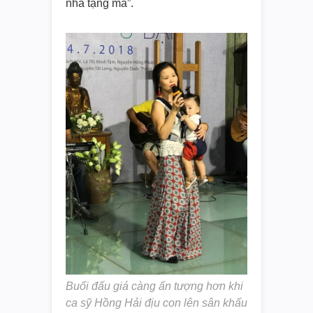
nhà tặng má”.
Buổi đấu giá càng ấn tượng hơn khi
ca sỹ Hồng Hải địu con lên sân khấu