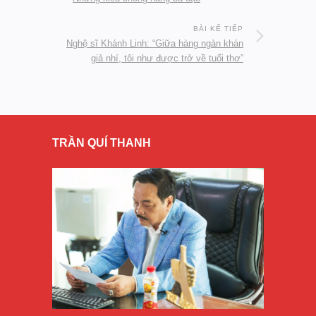
BÀI KẾ TIẾP
Nghệ sĩ Khánh Linh: “Giữa hàng ngàn khán
giả nhí, tôi như được trở về tuổi thơ”
TRẦN QUÍ THANH