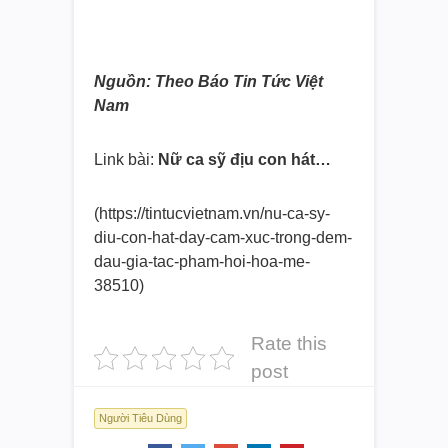
Nguồn: Theo Báo Tin Tức Việt
Nam
Link bài:
Nữ ca sỹ địu con hát…
(https://tintucvietnam.vn/nu-ca
-sy-
diu-con-hat-day-cam-xuc-tr
ong-dem-
dau-gia-tac-pham-hoi-
hoa-me-
38510)
Rate this
post
Người Tiêu Dùng