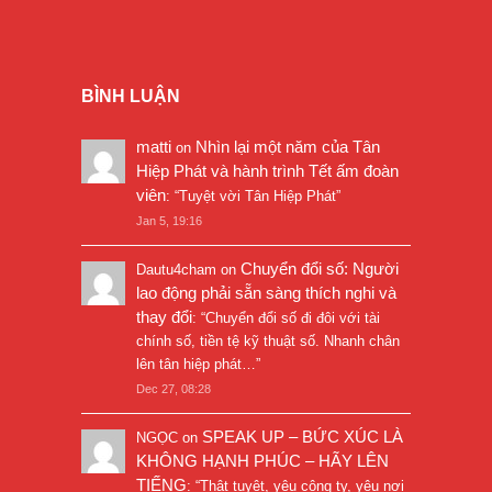
BÌNH LUẬN
matti
Nhìn lại một năm của Tân
on
Hiệp Phát và hành trình Tết ấm đoàn
viên
: “
Tuyệt vời Tân Hiệp Phát
”
Jan 5, 19:16
Chuyển đổi số: Người
Dautu4cham
on
lao động phải sẵn sàng thích nghi và
thay đổi
: “
Chuyển đổi số đi đôi với tài
chính số, tiền tệ kỹ thuật số. Nhanh chân
lên tân hiệp phát…
”
Dec 27, 08:28
SPEAK UP – BỨC XÚC LÀ
NGỌC
on
KHÔNG HẠNH PHÚC – HÃY LÊN
TIẾNG
: “
Thật tuyệt, yêu công ty, yêu nơi