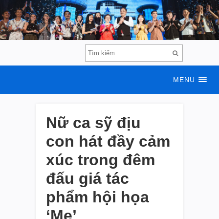
MENU
Nữ ca sỹ địu
con hát đầy cảm
xúc trong đêm
đấu giá tác
phẩm hội họa
‘Mẹ’