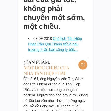
không phải
chuyện một sớm,
một chiều.
07-09-2018
Chủ tịch Tân Hiệp
Phát Trần Quí Thanh tiết lộ hậu
trường 2 lần bán công ty bất…
Ở tuổi 64, ông Nguyễn Văn Tư, Giám
đốc R&D kiêm dự án của Tân Hiệp
Phát vẫn miệt mài trong phòng thí
nghiệm. Người đàn ông hay cười, giọng
nói tếu táo vẫn nhớ như in những ngày
đầu về đồ uống với Dr Thanh. “Có 3