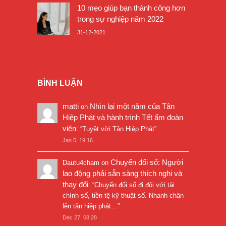
10 mẹo giúp bạn thành công hơn
trong sự nghiệp năm 2022
31-12-2021
BÌNH LUẬN
matti
Nhìn lại một năm của Tân
on
Hiệp Phát và hành trình Tết ấm đoàn
viên
: “
Tuyệt vời Tân Hiệp Phát
”
Jan 5, 19:16
Chuyển đổi số: Người
Dautu4cham
on
lao động phải sẵn sàng thích nghi và
thay đổi
: “
Chuyển đổi số đi đôi với tài
chính số, tiền tệ kỹ thuật số. Nhanh chân
lên tân hiệp phát…
”
Dec 27, 08:28