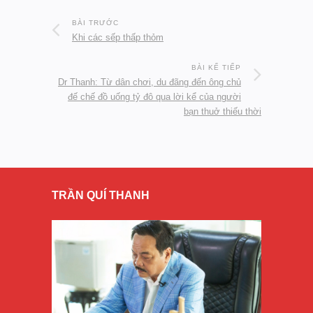
BÀI TRƯỚC
Khi các sếp thấp thỏm
BÀI KẾ TIẾP
Dr Thanh: Từ dân chơi, du đãng đến ông chủ
đế chế đồ uống tỷ đô qua lời kể của người
bạn thuở thiếu thời
TRẦN QUÍ THANH