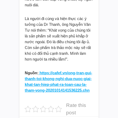
nuôi dài.
Là người đi cùng và hiện thực các ý
tưởng của Dr Thanh, ông Nguyễn Văn
Tư nói thêm: “Khát vọng của chúng tôi
là sản phẩm sẽ xuất hiện phủ khắp ở
nước ngoài. Đó là điều chúng tôi ấp ủ.
Còn sản phẩm trà thảo mộc này sẽ rất
khó có đối thủ cạnh tranh. Mình làm
hơn người ta nhiều lắm!”.
Nguồn:
https://cafef.vn/ong-tran-qui-
thanh-toi-khong-nghi-dua-nuoc-giai-
khat-tan-hiep-phat-ra-toan-cau-la-
tham-vong-20201014141536225.chn
Rate this
post