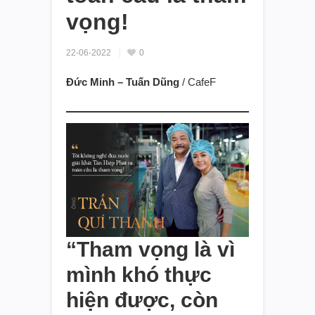
vọng!
22-06-2022
0
Đức Minh – Tuấn Dũng
/ CafeF
“Tham vọng là vì
mình khó thực
hiện được, còn