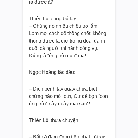
ra được à?
Thiên Lôi cũng bó tay:
– Chúng nó nhiều chiêu trò lắm.
Làm mọi cách để thông chốt, không
thông được là giở trò hù dọa, đánh
đuổi cả người thi hành công vụ.
Đúng là “ông trời con” mà!
Ngọc Hoàng lắc đầu:
– Dịch bệnh tầy quầy chưa biết
chừng nào mới dứt, Cứ để bọn “con
ông trời” này quậy mãi sao?
Thiên Lôi thưa chuyện:
– Bắt cả đám đóng tiền phạt, rồi xử