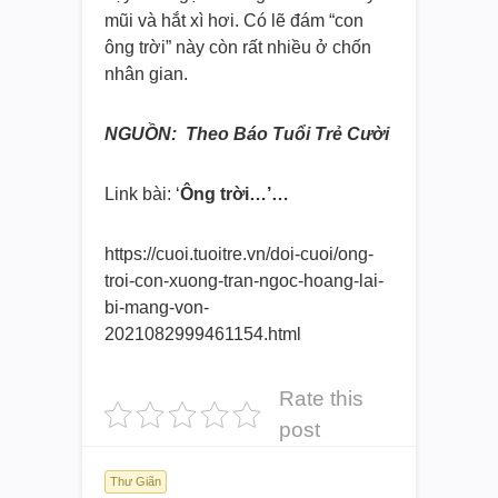
mũi và hắt xì hơi. Có lẽ đám “con
ông trời” này còn rất nhiều ở chốn
nhân gian.
NGUỒN: Theo Báo Tuổi Trẻ Cười
Link bài: ‘
Ông trời…’…
https://cuoi.tuoitre.vn/doi-
cuoi/ong-
troi-con-xuong-tran-
ngoc-hoang-lai-
bi-mang-von-
2021082999461154.html
Rate this
post
Thư Giãn