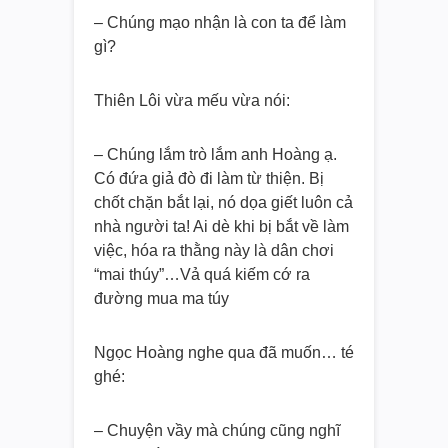
– Chúng mạo nhận là con ta để làm
gì?
Thiên Lôi vừa mếu vừa nói:
– Chúng lắm trò lắm anh Hoàng ạ.
Có đứa giả đò đi làm từ thiện. Bị
chốt chặn bắt lại, nó dọa giết luôn cả
nhà người ta! Ai dè khi bị bắt về làm
việc, hóa ra thằng này là dân chơi
“mai thúy”…Vả quá kiếm cớ ra
đường mua ma túy
Ngọc Hoàng nghe qua đã muốn… té
ghé:
– Chuyện vầy mà chúng cũng nghĩ