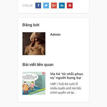
Chia sẻ:
Đăng bởi
Admin
Bài viết liên quan
Vỉa hè ‘từ chối phục
vụ’ người bụng bự
VIIIP / Tuổi trẻ cười Ở
nhiều tuyến phố Hà Nội,
chính quyền sở tại…