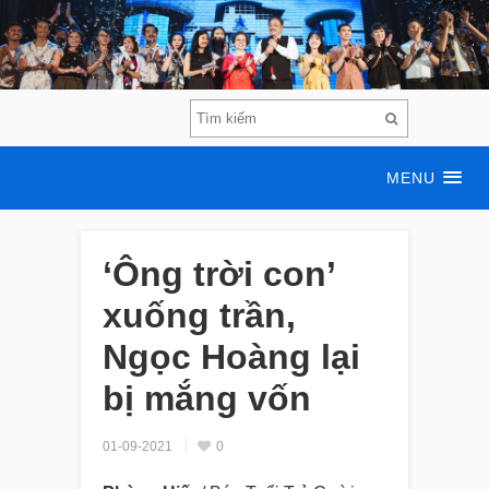
MENU
‘Ông trời con’
xuống trần,
Ngọc Hoàng lại
bị mắng vốn
01-09-2021
0