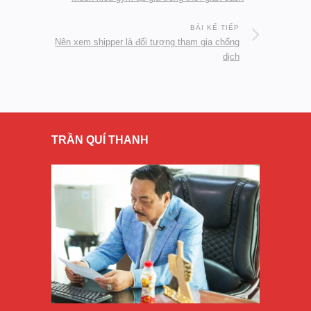
BÀI KẾ TIẾP
Nên xem shipper là đối tượng tham gia chống
dịch
TRẦN QUÍ THANH