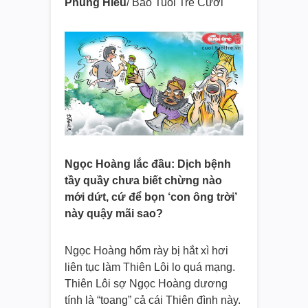
Phùng Hiếu
/ Báo Tuổi Trẻ Cười
Ngọc Hoàng lắc đầu: Dịch bệnh
tầy quầy chưa biết chừng nào
mới dứt, cứ để bọn ‘con ông trời’
này quậy mãi sao?
Ngọc Hoàng hổm rày bị hắt xì hơi
liên tục làm Thiên Lôi lo quá mạng.
Thiên Lôi sợ Ngọc Hoàng dương
tính là “toang” cả cái Thiên đình này.