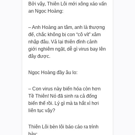
Bởi vậy, Thiên Lôi mới xông xáo vấn
an Ngọc Hoàng:
– Anh Hoàng an tâm, anh là thượng
đế, chắc không bị con “cô vít” xâm
nhập đâu. Vả lại thiên đình cảnh
giới nghiêm ngặt, dễ gì virus bay lên
đây được.
Ngọc Hoàng đầy âu lo:
– Con virus này biến hóa còn hơn
Tề Thiên! Nó đã sinh ra cả đống
biến thể rồi. Lý gì mà ta hắt xì hơi
liên tục vậy?
Thiên Lôi bèn lôi báo cáo ra trình
bày: