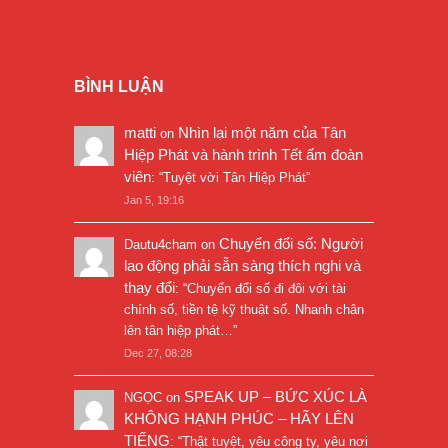
BÌNH LUẬN
matti
Nhìn lại một năm của Tân
on
Hiệp Phát và hành trình Tết ấm đoàn
viên
: “
Tuyệt vời Tân Hiệp Phát
”
Jan 5, 19:16
Chuyển đổi số: Người
Dautu4cham
on
lao động phải sẵn sàng thích nghi và
thay đổi
: “
Chuyển đổi số đi đôi với tài
chính số, tiền tệ kỹ thuật số. Nhanh chân
lên tân hiệp phát…
”
Dec 27, 08:28
SPEAK UP – BỨC XÚC LÀ
NGỌC
on
KHÔNG HẠNH PHÚC – HÃY LÊN
TIẾNG
: “
Thật tuyệt, yêu công ty, yêu nơi