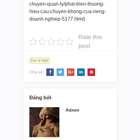
chuyen-quan-ly/phat-trien-
thuong-
hieu-cau-chuyen-khong-
cua-rieng-
doanh-nghiep-5177.
html)
Rate this
post
Đọc & Nghĩ
Chia sẻ:
Đăng bởi
Admin