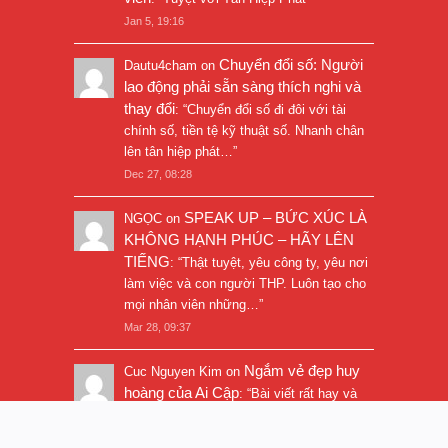
Jan 5, 19:16
Chuyển đổi số: Người
Dautu4cham
on
lao động phải sẵn sàng thích nghi và
thay đổi
: “
Chuyển đổi số đi đôi với tài
chính số, tiền tệ kỹ thuật số. Nhanh chân
lên tân hiệp phát…
”
Dec 27, 08:28
SPEAK UP – BỨC XÚC LÀ
NGỌC
on
KHÔNG HẠNH PHÚC – HÃY LÊN
TIẾNG
: “
Thật tuyệt, yêu công ty, yêu nơi
làm việc và con người THP. Luôn tạo cho
mọi nhân viên những…
”
Mar 28, 09:37
Ngắm vẻ đẹp huy
Cuc Nguyen Kim
on
hoàng của Ai Cập
: “
Bài viết rất hay và
hình ảnh rất đẹp. Thanks!
”
Nov 5, 16:47