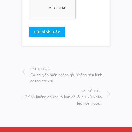
BÀI TRƯỚC
Có chuyên môn ngành gỗ, không nên kinh
doanh cơ khí
BÀI KẾ TIẾP
13 tình huống chứng tỏ bạn có lối cư xử khéo
léo hơn người