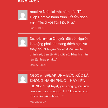
BÌNH LUẬN
matti
Nhìn lại một năm của Tân
on
Hiệp Phát và hành trình Tết ấm đoàn
viên
: “
Tuyệt vời Tân Hiệp Phát
”
Jan 5, 19:16
Chuyển đổi số: Người
Dautu4cham
on
lao động phải sẵn sàng thích nghi và
thay đổi
: “
Chuyển đổi số đi đôi với tài
chính số, tiền tệ kỹ thuật số. Nhanh chân
lên tân hiệp phát…
”
Dec 27, 08:28
SPEAK UP – BỨC XÚC LÀ
NGỌC
on
KHÔNG HẠNH PHÚC – HÃY LÊN
TIẾNG
: “
Thật tuyệt, yêu công ty, yêu nơi
làm việc và con người THP. Luôn tạo cho
mọi nhân viên những…
”
Mar 28, 09:37