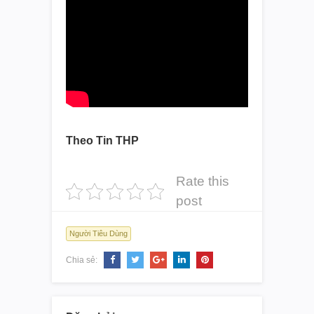
Theo Tin THP
Rate this
post
Người Tiêu Dùng
Chia sẻ: