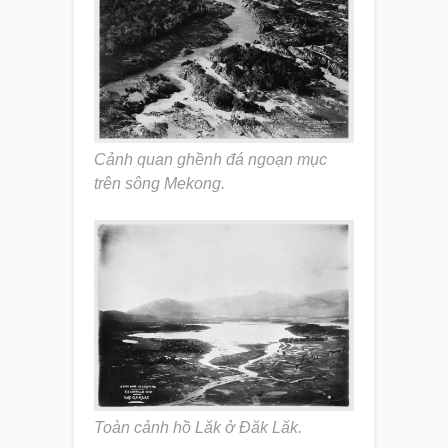
Cảnh quan ghềnh đá ngoạn mục
trên sông Mekong.
Toàn cảnh hồ Lăk ở Đăk Lăk.