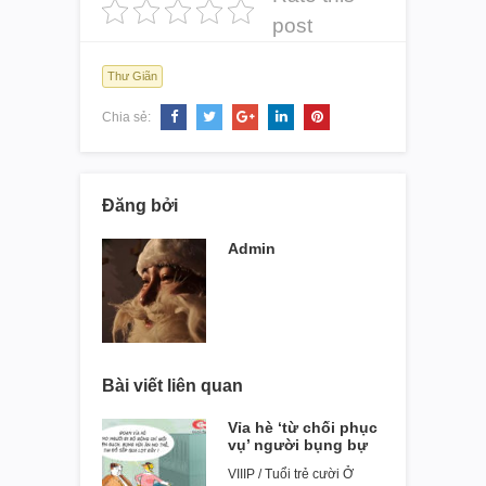
post
Thư Giãn
Chia sẻ:
Đăng bởi
Admin
Bài viết liên quan
Vỉa hè ‘từ chối phục
vụ’ người bụng bự
VIIIP / Tuổi trẻ cười Ở