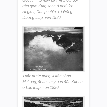
Góc nhìn từ máy bay về một ngôi
đền giữa rừng xanh ở phế tích
Angkor, Campuchia, xứ Đông
Dương thập niên 1930.
Thác nước hùng vĩ trên sông
Mekong, đoạn chảy qua đảo Khone
ở Lào thập niên 1930.