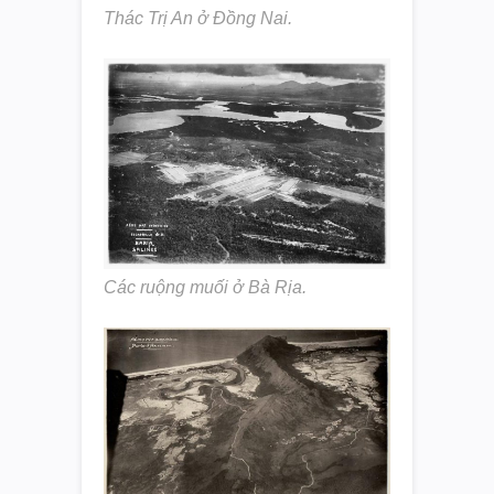
Thác Trị An ở Đồng Nai.
Các ruộng muối ở Bà Rịa.