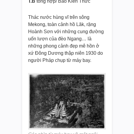
T.B
tổng hợp/ Báo Kiến Thức
Thác nước hùng vĩ trên sông
Mekong, toàn cảnh hồ Lăk, rặng
Hoành Sơn với những cung đường
uốn lượn của đèo Ngang… là
những phong cảnh đẹp mê hồn ở
xứ Đông Dương thập niên 1930 do
người Pháp chụp từ máy bay.