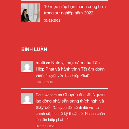
10 mẹo giúp bạn thành công hơn
trong sự nghiệp năm 2022
31-12-2021
BÌNH LUẬN
matti
Nhìn lại một năm của Tân
on
Hiệp Phát và hành trình Tết ấm đoàn
viên
: “
Tuyệt vời Tân Hiệp Phát
”
Jan 5, 19:16
Chuyển đổi số: Người
Dautu4cham
on
lao động phải sẵn sàng thích nghi và
thay đổi
: “
Chuyển đổi số đi đôi với tài
chính số, tiền tệ kỹ thuật số. Nhanh chân
lên tân hiệp phát…
”
Dec 27, 08:28