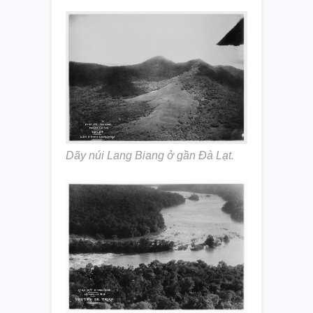
Dãy núi Lang Biang ở gần Đà Lạt.