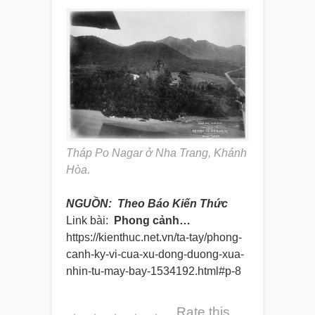
Tháp Po Nagar ở Nha Trang, Khánh
Hòa.
NGUỒN: Theo Báo Kiến Thức
Link bài:
Phong cảnh…
https://kienthuc.net.vn/ta-
tay/phong-
canh-ky-vi-cua-xu-
dong-duong-xua-
nhin-tu-may-
bay-1534192.html#p-8
Rate this