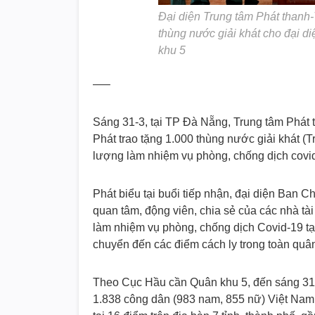
Đại diện Trung tâm Phát thanh-
thùng nước giải khát cho đại d
khu 5
—–
Sáng 31-3, tại TP Đà Nẵng, Trung tâm Phát
Phát trao tặng 1.000 thùng nước giải khát (
lượng làm nhiệm vụ phòng, chống dịch covi
Phát biểu tại buổi tiếp nhận, đại diện Ban
quan tâm, động viên, chia sẻ của các nhà tà
làm nhiệm vụ phòng, chống dịch Covid-19 t
chuyển đến các điểm cách ly trong toàn quâ
Theo Cục Hầu cần Quân khu 5, đến sáng 31-3
1.838 công dân (983 nam, 855 nữ) Việt Nam t