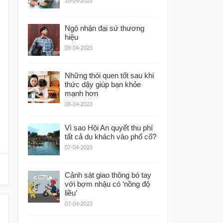
10-04-2023
Ngộ nhận đại sứ thương
hiệu
08-04-2023
Những thói quen tốt sau khi
thức dậy giúp bạn khỏe
mạnh hơn
08-04-2023
Vì sao Hội An quyết thu phí
tất cả du khách vào phố cổ?
07-04-2023
Cảnh sát giao thông bó tay
với bợm nhậu có ‘nồng độ
liều’
07-04-2023