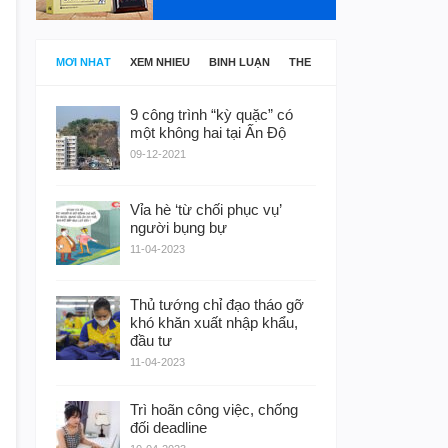
MỚI NHẤT
XEM NHIỀU
BÌNH LUẬN
THẺ
9 công trình “kỳ quặc” có
một không hai tại Ấn Độ
09-12-2021
Vỉa hè ‘từ chối phục vụ’
người bụng bự
11-04-2023
Thủ tướng chỉ đạo tháo gỡ
khó khăn xuất nhập khẩu,
đầu tư
11-04-2023
Trì hoãn công việc, chống
đối deadline