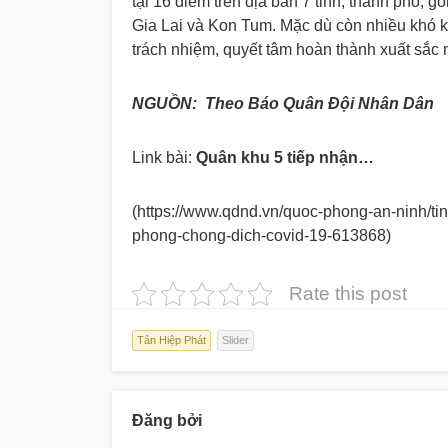
tại 16 điểm trên địa bàn 7 tỉnh, thành phố
Gia Lai và Kon Tum. Mặc dù còn nhiều khó khă
trách nhiệm, quyết tâm hoàn thành xuất sắc
NGUỒN: Theo Báo Quân Đội Nhân Dân
Link bài:
Quân khu 5 tiếp nhận…
(https://www.qdnd.vn/quoc-
phong-an-ninh/tin
phong-
chong-dich-covid-19-613868)
Rate this post
Tân Hiệp Phát
Slider
Đăng bởi