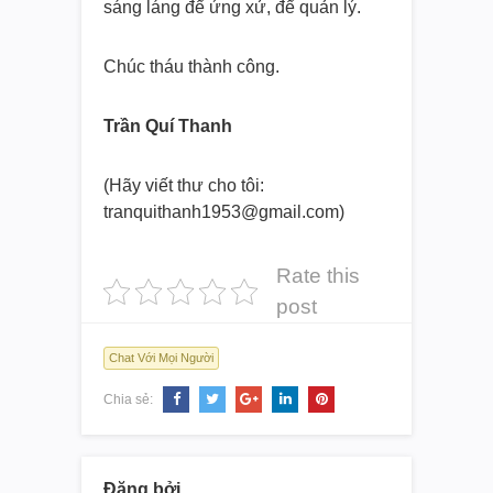
sáng láng để ứng xử, để quản lý.
Chúc tháu thành công.
Trần Quí Thanh
(Hãy viết thư cho tôi:
tranquithanh1953@gmail.com)
Rate this
post
Chat Với Mọi Người
Chia sẻ:
Đăng bởi