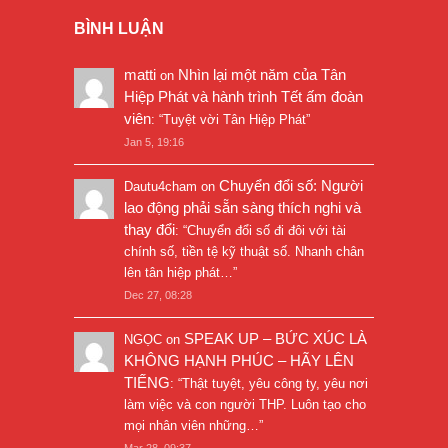
BÌNH LUẬN
matti
Nhìn lại một năm của Tân
on
Hiệp Phát và hành trình Tết ấm đoàn
viên
: “
Tuyệt vời Tân Hiệp Phát
”
Jan 5, 19:16
Chuyển đổi số: Người
Dautu4cham
on
lao động phải sẵn sàng thích nghi và
thay đổi
: “
Chuyển đổi số đi đôi với tài
chính số, tiền tệ kỹ thuật số. Nhanh chân
lên tân hiệp phát…
”
Dec 27, 08:28
SPEAK UP – BỨC XÚC LÀ
NGỌC
on
KHÔNG HẠNH PHÚC – HÃY LÊN
TIẾNG
: “
Thật tuyệt, yêu công ty, yêu nơi
làm việc và con người THP. Luôn tạo cho
mọi nhân viên những…
”
Mar 28, 09:37