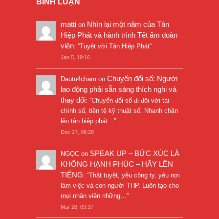
BÌNH LUẬN
matti
Nhìn lại một năm của Tân
on
Hiệp Phát và hành trình Tết ấm đoàn
viên
: “
Tuyệt vời Tân Hiệp Phát
”
Jan 5, 19:16
Chuyển đổi số: Người
Dautu4cham
on
lao động phải sẵn sàng thích nghi và
thay đổi
: “
Chuyển đổi số đi đôi với tài
chính số, tiền tệ kỹ thuật số. Nhanh chân
lên tân hiệp phát…
”
Dec 27, 08:28
SPEAK UP – BỨC XÚC LÀ
NGỌC
on
KHÔNG HẠNH PHÚC – HÃY LÊN
TIẾNG
: “
Thật tuyệt, yêu công ty, yêu nơi
làm việc và con người THP. Luôn tạo cho
mọi nhân viên những…
”
Mar 28, 09:37