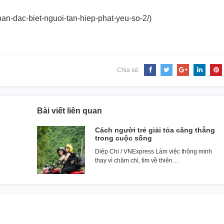
ban-dac-biet-
nguoi-tan-hiep-phat-yeu-so-2/)
Chia sẻ:
Bài viết liên quan
Cách người trẻ giải tỏa căng thẳng
trong cuộc sống
Diệp Chi / VNExpress Làm việc thông minh
thay vì chăm chỉ, tìm về thiên…