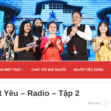
ÂN HIỆP PHÁT
CHAT VỚI MỌI NGƯỜI
NGƯỜI TIÊU DÙNG
 Yêu – Radio – Tập 2
0
Bình luận