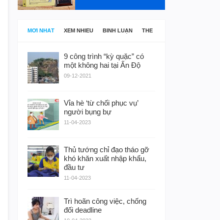
MỚI NHẤT
XEM NHIỀU
BÌNH LUẬN
THẺ
9 công trình “kỳ quặc” có
một không hai tại Ấn Độ
09-12-2021
Vỉa hè ‘từ chối phục vụ’
người bụng bự
11-04-2023
Thủ tướng chỉ đạo tháo gỡ
khó khăn xuất nhập khẩu,
đầu tư
11-04-2023
Trì hoãn công việc, chống
đối deadline