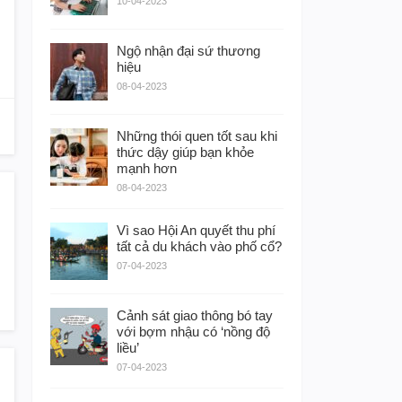
10-04-2023
Ngộ nhận đại sứ thương
hiệu
08-04-2023
Những thói quen tốt sau khi
thức dậy giúp bạn khỏe
mạnh hơn
08-04-2023
Vì sao Hội An quyết thu phí
tất cả du khách vào phố cổ?
07-04-2023
Cảnh sát giao thông bó tay
với bợm nhậu có ‘nồng độ
liều’
07-04-2023