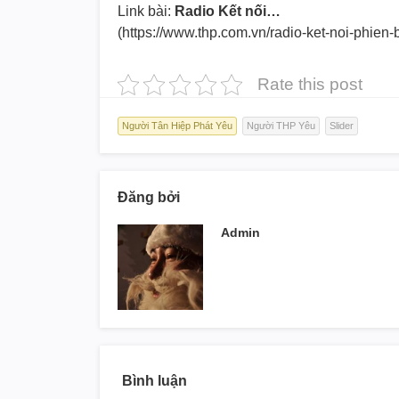
Link bài:
Radio Kết nối…
(https://www.thp.com.vn/radio-
ket-noi-phien-
Rate this post
Người Tân Hiệp Phát Yêu
Người THP Yêu
Slider
Đăng bởi
Admin
Bình luận