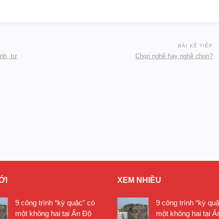
BÀI KẾ TIẾP
nh, tư
Chọn nghề hay nghề chọn?
ỚI
XEM NHIỀU
9 công trình “kỳ quặc” có
9 công trình “kỳ qu
một không hai tại Ấn Độ
một không hai tại Ấ