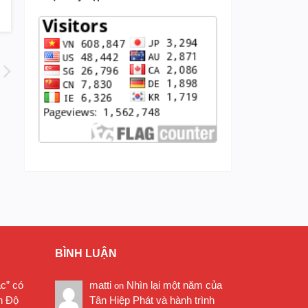
BÌNH LUẬN
ặc” có
matti
Nhìn lại một năm của
on
n Độ
Tân Hiệp Phát và hành trình