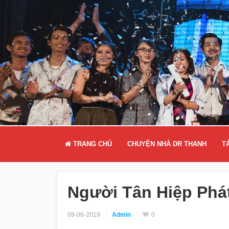
TRANG CHỦ
CHUYỆN NHÀ DR THANH
T
Người Tân Hiệp Phát
09-06-2019
Admin
0