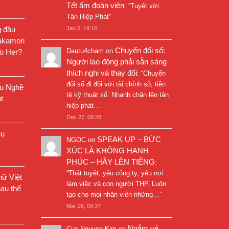
Tết ấm đoàn viên
: “
Tuyệt vời
Tân Hiệp Phát
”
g đầu
Jan 5, 19:16
akamori
Chuyển đổi số:
Dautu4cham
on
o Her?
Người lao động phải sẵn sàng
thích nghi và thay đổi
: “
Chuyển
đổi số đi đôi với tài chính số, tiền
êu Nghề
tệ kỹ thuật số. Nhanh chân lên tân
t
hiệp phát…
”
Dec 27, 08:28
êu
SPEAK UP – BỨC
NGỌC
on
XÚC LÀ KHÔNG HẠNH
PHÚC – HÃY LÊN TIẾNG
:
“
Thật tuyệt, yêu công ty, yêu nơi
ữ Việt
làm việc và con người THP. Luôn
au thế
tạo cho mọi nhân viên những…
”
Mar 28, 09:37
Ngắm vẻ
Cuc Nguyen Kim
on