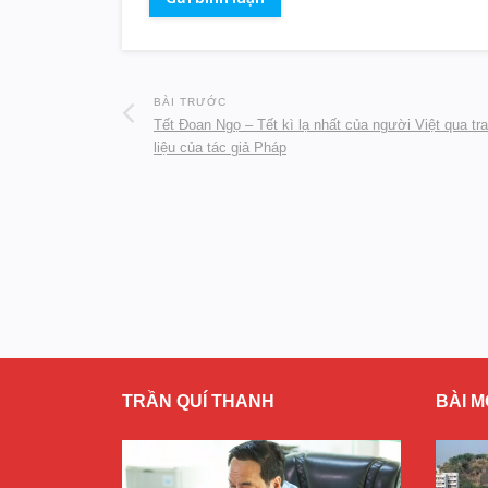
BÀI TRƯỚC
Tết Đoan Ngọ – Tết kì lạ nhất của người Việt qua tra
liệu của tác giả Pháp
TRẦN QUÍ THANH
BÀI M