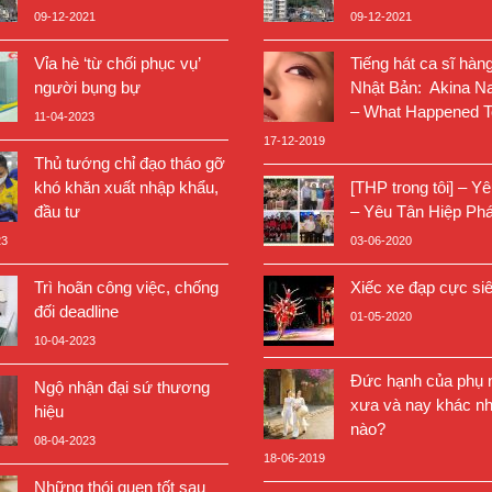
09-12-2021
09-12-2021
Vỉa hè ‘từ chối phục vụ’
Tiếng hát ca sĩ hàn
người bụng bự
Nhật Bản: Akina N
– What Happened T
11-04-2023
17-12-2019
Thủ tướng chỉ đạo tháo gỡ
khó khăn xuất nhập khẩu,
[THP trong tôi] – Y
đầu tư
– Yêu Tân Hiệp Phá
23
03-06-2020
Trì hoãn công việc, chống
Xiếc xe đạp cực si
đối deadline
01-05-2020
10-04-2023
Đức hạnh của phụ n
Ngộ nhận đại sứ thương
xưa và nay khác nh
hiệu
nào?
08-04-2023
18-06-2019
Những thói quen tốt sau