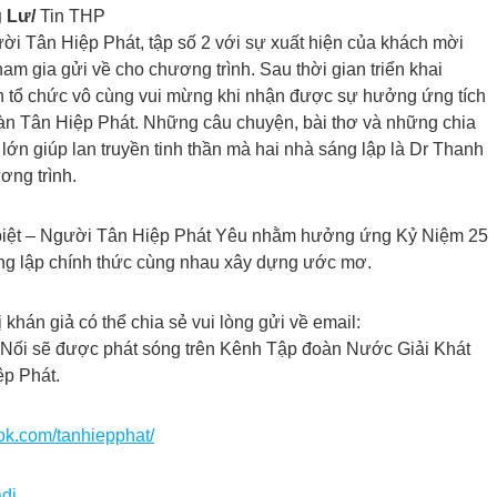
g Lư/
Tin THP
ời Tân Hiệp Phát, tập số 2 với sự xuất hiện của khách mời
am gia gửi về cho chương trình. Sau thời gian triển khai
 tổ chức vô cùng vui mừng khi nhận được sự hưởng ứng tích
oàn Tân Hiệp Phát. Những câu chuyện, bài thơ và những chia
lớn giúp lan truyền tinh thần mà hai nhà sáng lập là Dr Thanh
ng trình.
 biệt – Người Tân Hiệp Phát Yêu nhằm hưởng ứng Kỷ Niệm 25
ng lập chính thức cùng nhau xây dựng ước mơ.
khán giả có thể chia sẻ vui lòng gửi về email:
 Nối sẽ được phát sóng trên Kênh Tập đoàn Nước Giải Khát
ệp Phát.
ok.com/tanhiepphat/
adi…