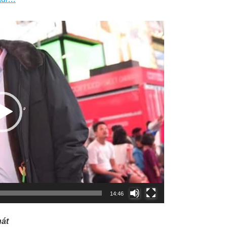
14:46
hát