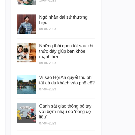
10-04-2023
Ngộ nhận đại sứ thương
hiệu
08-04-2023
Những thói quen tốt sau khi
thức dậy giúp bạn khỏe
mạnh hơn
08-04-2023
Vì sao Hội An quyết thu phí
tất cả du khách vào phố cổ?
07-04-2023
Cảnh sát giao thông bó tay
với bợm nhậu có ‘nồng độ
liều’
07-04-2023