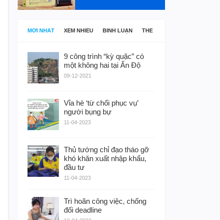
MỚI NHẤT
XEM NHIỀU
BÌNH LUẬN
THẺ
9 công trình “kỳ quặc” có
một không hai tại Ấn Độ
09-12-2021
Vỉa hè ‘từ chối phục vụ’
người bụng bự
11-04-2023
Thủ tướng chỉ đạo tháo gỡ
khó khăn xuất nhập khẩu,
đầu tư
11-04-2023
Trì hoãn công việc, chống
đối deadline