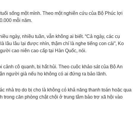
uổi sống một mình. Theo một nghiên cứu của Bộ Phúc lợi
50.000 mỗi năm.
iều ngày, nhiều tuần, vẫn không ai biết. “Cả ngày, các cụ
là lâu lâu lại được nhìn, thậm chí là nghe tiếng con cái”, Ko
gười cao niên cao cấp tại Hàn Quốc, nói.
i cảnh cô quạnh, bị hắt hủi. Theo cuộc khảo sát của Bộ An
ận người già nếu họ không có ai đứng ra bảo lãnh.
các nhà trọ do bị cho là không có khả năng thanh toán hoặc qua
h trong căn phòng chật chội ở trung tâm bảo trợ xã hội vào