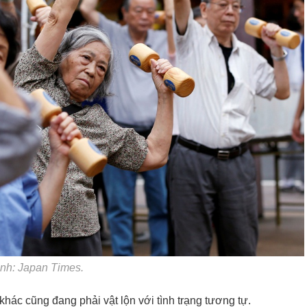
Ảnh: Japan Times.
hác cũng đang phải vật lộn với tình trạng tương tự.