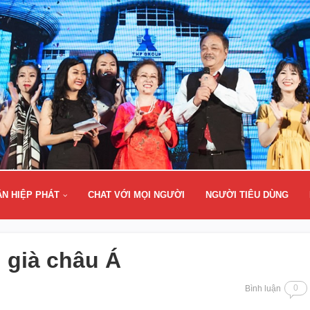
ÂN HIỆP PHÁT
CHAT VỚI MỌI NGƯỜI
NGƯỜI TIÊU DÙNG
 già châu Á
0
Bình luận