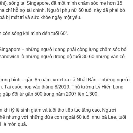
 kỳ thị), sống tại Singapore, đã một mình chăm sóc mẹ hơn 15
à chỉ hỗ trợ tài chính. Người phụ nữ 60 tuổi này đã phải bỏ
bà bị mất trí và sức khỏe ngày một yếu.
 còn sống khi mình đến tuổi 60”.
 Singapore – những người đang phải còng lưng chăm sóc bố
ệ sandwich là những người trong độ tuổi 30-60 nhưng vẫn có
ọ trung bình – gần 85 năm, vượt xa cả Nhật Bản – những người
nh. Tại cuộc họp vào tháng 8/2019, Thủ tướng Lý Hiển Long
ng gấp đôi từ gần 500 trong năm 2007 lên 1.300.
khi tỷ lệ sinh giảm và tuổi thọ tiếp tục tăng cao. Người
hế nhưng với những đứa con ngoài 60 tuổi như bà Lee, tuổi
ì là món quà.