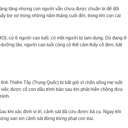
 càng tăng nhưng con người vẫn chưa được chuẩn bị để đối
hấy bơ vơ trong những năm tháng cuối đời, trong khi con cái
HO), cứ 6 người cao tuổi, có một người bị lạm dụng. Dù đang ở
n dưỡng lão, người cao tuổi cũng có thể cảm thấy cô đơn, bất
tỉnh Thiểm Tây (Trung Quốc) bị bắt giữ vì chôn sống mẹ ruột
Vụ việc được cô con dâu trình báo sau khi phát hiện chồng đưa
mình.
u khi xác định vị trí, cảnh sát đã cứu được bà cụ. Ngay khi
ừng van xin cảnh sát đừng trừng phạt con trai.