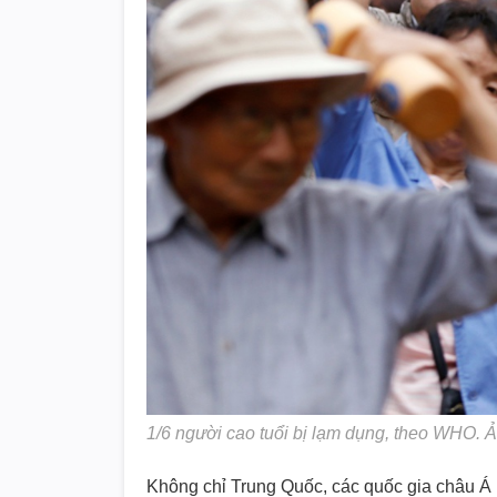
1/6 người cao tuổi bị lạm dụng, theo WHO. 
Không chỉ Trung Quốc, các quốc gia châu Á k