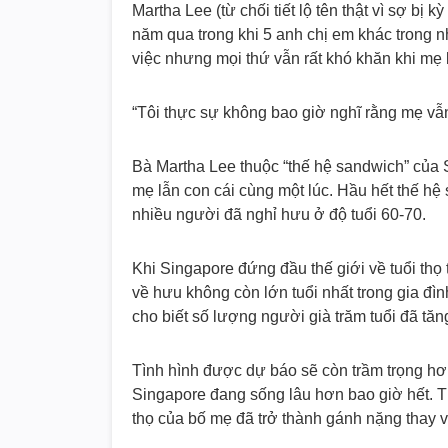
Martha Lee (từ chối tiết lộ tên thật vì sợ bị
năm qua trong khi 5 anh chị em khác trong nh
việc nhưng mọi thứ vẫn rất khó khăn khi mẹ 
“Tôi thực sự không bao giờ nghĩ rằng mẹ vẫn
Bà Martha Lee thuộc “thế hệ sandwich” của
mẹ lẫn con cái cùng một lúc. Hầu hết thế h
nhiều người đã nghỉ hưu ở độ tuổi 60-70.
Khi Singapore đứng đầu thế giới về tuổi th
về hưu không còn lớn tuổi nhất trong gia đì
cho biết số lượng người già trăm tuổi đã tă
Tình hình được dự báo sẽ còn trầm trọng hơn 
Singapore đang sống lâu hơn bao giờ hết. T
thọ của bố mẹ đã trở thành gánh nặng thay v