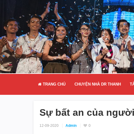
TRANG CHỦ
CHUYỆN NHÀ DR THANH
T
Sự bất an của người
12-09-2020
Admin
0