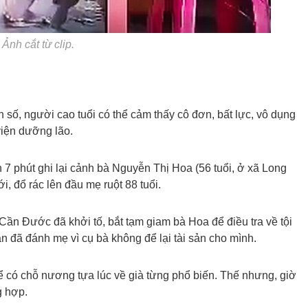
Ảnh cắt từ clip.
 số, người cao tuổi có thể cảm thấy cô đơn, bất lực, vô dụng
viện dưỡng lão.
n 7 phút ghi lại cảnh bà Nguyễn Thị Hoa (56 tuổi, ở xã Long
, đổ rác lên đầu mẹ ruột 88 tuổi.
ần Đước đã khởi tố, bắt tạm giam bà Hoa để điều tra về tội
n đã đánh mẹ vì cụ bà không để lại tài sản cho mình.
 có chỗ nương tựa lúc về già từng phổ biến. Thế nhưng, giờ
g hợp.