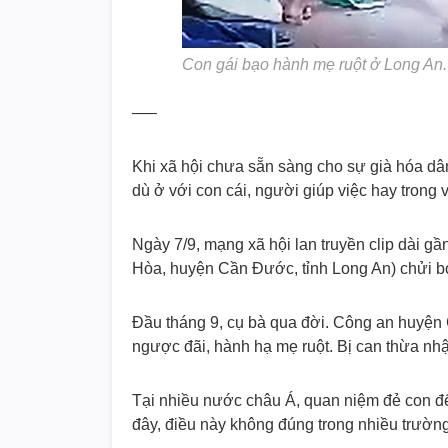
Con gái bạo hành mẹ ruột ở Long An. 
—–
Khi xã hội chưa sẵn sàng cho sự già hóa dân
dù ở với con cái, người giúp việc hay trong 
Ngày 7/9, mạng xã hội lan truyền clip dài gầ
Hòa, huyện Cần Đước, tỉnh Long An) chửi bới
Đầu tháng 9, cụ bà qua đời. Công an huyện C
ngược đãi, hành hạ mẹ ruột. Bị can thừa nhậ
Tại nhiều nước châu Á, quan niệm đẻ con để
đây, điều này không đúng trong nhiều trườn