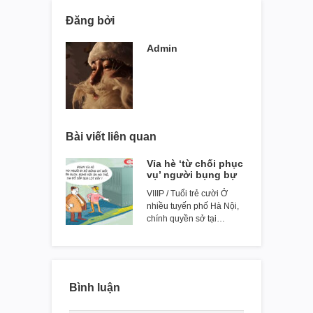
Đăng bởi
Admin
Bài viết liên quan
Vỉa hè ‘từ chối phục
vụ’ người bụng bự
VIIIP / Tuổi trẻ cười Ở
nhiều tuyến phố Hà Nội,
chính quyền sở tại…
Bình luận