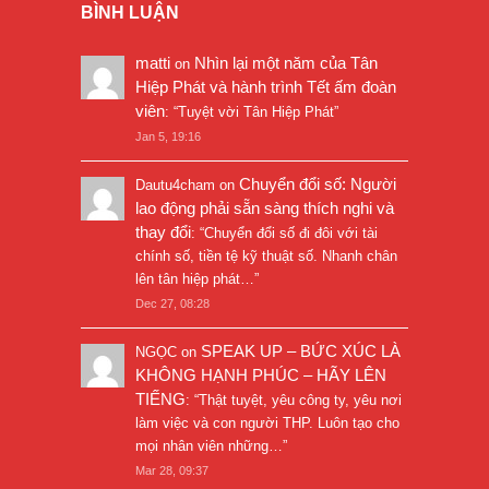
BÌNH LUẬN
matti
Nhìn lại một năm của Tân
on
Hiệp Phát và hành trình Tết ấm đoàn
viên
: “
Tuyệt vời Tân Hiệp Phát
”
Jan 5, 19:16
Chuyển đổi số: Người
Dautu4cham
on
lao động phải sẵn sàng thích nghi và
thay đổi
: “
Chuyển đổi số đi đôi với tài
chính số, tiền tệ kỹ thuật số. Nhanh chân
lên tân hiệp phát…
”
Dec 27, 08:28
SPEAK UP – BỨC XÚC LÀ
NGỌC
on
KHÔNG HẠNH PHÚC – HÃY LÊN
TIẾNG
: “
Thật tuyệt, yêu công ty, yêu nơi
làm việc và con người THP. Luôn tạo cho
mọi nhân viên những…
”
Mar 28, 09:37