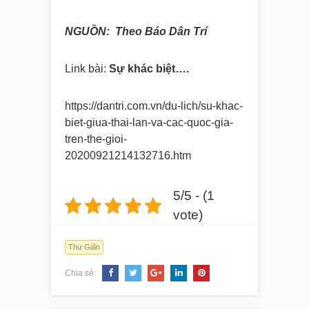
NGUỒN: Theo Báo Dân Trí
Link bài:
Sự khác biệt….
https://dantri.com.vn/du-lich/
su-khac-
biet-giua-thai-lan-va-
cac-quoc-gia-
tren-the-gioi-
20200921214132716.htm
5/5 - (1
vote)
Thư Giãn
Chia sẻ: