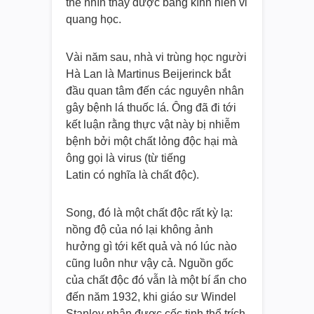
thể nhìn thấy được bằng kính hiển vi
quang học.
Vài năm sau, nhà vi trùng học người
Hà Lan là Martinus Beijerinck bắt
đầu quan tâm đến các nguyên nhân
gây bệnh lá thuốc lá. Ông đã đi tới
kết luận rằng thực vật này bị nhiễm
bệnh bởi một chất lỏng độc hại mà
ông gọi là virus (từ tiếng
Latin có nghĩa là chất độc).
Song, đó là một chất độc rất kỳ lạ:
nồng độ của nó lại không ảnh
hưởng gì tới kết quả và nó lúc nào
cũng luôn như vậy cả. Nguồn gốc
của chất độc đó vẫn là một bí ẩn cho
đến năm 1932, khi giáo sư Windel
Stanley nhận được cốc tinh thể trích