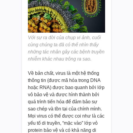
Với sự ra đời của chụp vi ảnh, cuối
cùng chúng ta đã có thể nhìn thấy
những tác nhân gây các bệnh truyền
nhiễm khác nhau trông ra sao.
Về bản chất, virus là một hệ thống
thông tin (được mã hóa trong DNA
hoặc RNA) được bao quanh bởi lớp
vỏ bảo vệ và được hình thành bởi
quá trình tiến hóa để đảm bảo sự
sao chép và tồn tại của chính mình.
Mọi virus có thể được coi như là các
yếu tố di truyền, “mặc vào” lớp vỏ
protein bảo vệ và có khả năng di