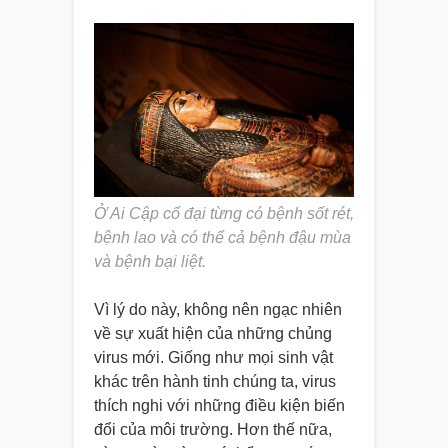
Ở Ai Cập cổ đại từng có bệnh sốt rét,
bệnh lao và có thể cả bệnh đậu mùa
và bệnh bại liệt.
Vì lý do này, không nên ngạc nhiên
về sự xuất hiện của những chủng
virus mới. Giống như mọi sinh vật
khác trên hành tinh chúng ta, virus
thích nghi với những điều kiện biến
đổi của môi trường. Hơn thế nữa,