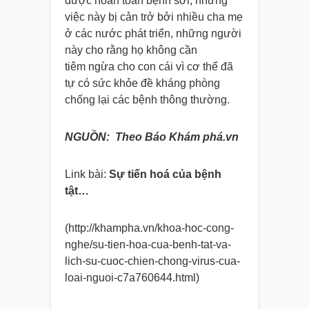
được hoàn toàn bệnh sởi, nhưng
việc này bị cản trở bởi nhiều cha mẹ
ở các nước phát triển, những người
này cho rằng họ không cần
tiêm ngừa cho con cái vì cơ thể đã
tự có sức khỏe đề kháng phòng
chống lại các bệnh thông thường.
NGUỒN: Theo Báo Khám phá.vn
Link bài:
Sự tiến hoá của bệnh
tật…
(http://khampha.vn/khoa-hoc-
cong-
nghe/su-tien-hoa-cua-
benh-tat-va-
lich-su-cuoc-
chien-chong-virus-cua-
loai-
nguoi-c7a760644.html)