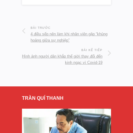
BÀI TRƯỚC
4 điều sếp nên làm khi nhân viên gặp “khủng
hoảng giữa sự nghiệp”
BÀI KẾ TIẾP
Hình ảnh người dân khắp thế giới thay đổi đến
kinh ngạc vì Covid-19
TRẦN QUÍ THANH