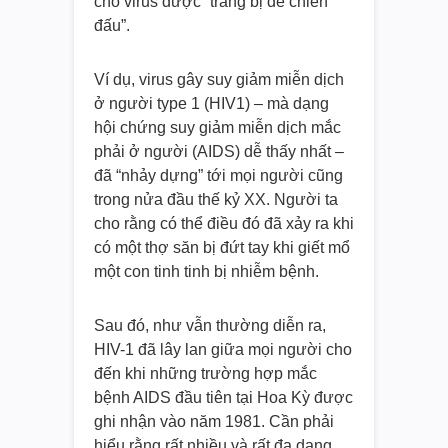
cho virus được “trang bị để chiến
đấu”.
Ví dụ, virus gây suy giảm miễn dịch
ở người type 1 (HIV1) – mà dạng
hội chứng suy giảm miễn dịch mắc
phải ở người (AIDS) dễ thấy nhất –
đã “nhảy dựng” tới mọi người cũng
trong nửa đầu thế kỷ XX. Người ta
cho rằng có thể điều đó đã xảy ra khi
có một thợ săn bị đứt tay khi giết mổ
một con tinh tinh bị nhiễm bệnh.
Sau đó, như vẫn thường diễn ra,
HIV-1 đã lây lan giữa mọi người cho
đến khi những trường hợp mắc
bệnh AIDS đầu tiên tại Hoa Kỳ được
ghi nhận vào năm 1981. Cần phải
hiểu rằng rất nhiều và rất đa dạng