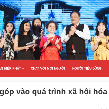
ÂN HIỆP PHÁT
CHAT VỚI MỌI NGƯỜI
NGƯỜI TIÊU DÙNG
góp vào quá trình xã hội hóa