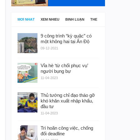
MỚI NHẤT
XEM NHIỀU
BÌNH LUẬN
THẺ
9 công trình “kỳ quặc” có
một không hai tại Ấn Độ
09-12-2021
Vỉa hè ‘từ chối phục vụ’
người bụng bự
11-04-2023
Thủ tướng chỉ đạo tháo gỡ
khó khăn xuất nhập khẩu,
đầu tư
11-04-2023
Trì hoãn công việc, chống
đối deadline