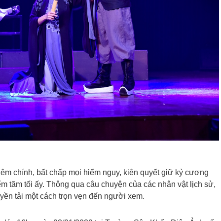
iêm chính, bất chấp mọi hiểm nguy, kiên quyết giữ kỷ cương
m tăm tối ấy. Thông qua câu chuyện của các nhân vật lịch sử,
uyền tải một cách trọn vẹn đến người xem.