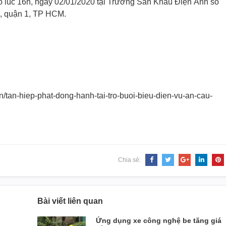
vào lúc 16h, ngày 02/01/2020 tại Trường Sân Khấu Điện Ảnh số
, quận 1, TP HCM.
en/tan-hiep-
phat-dong-hanh-tai-tro-buoi-
bieu-dien-vu-an-cau-
Chia sẻ:
Bài viết liên quan
Ứng dụng xe công nghệ be tăng giá