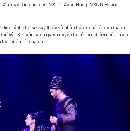
làng sân khấu kịch nói như NSƯT Xuân Hồng, NSND Hoàng
ử điển hình cho sự suy thoái và phân hóa xã hội ở kinh thành
thế kỷ 18. Cuộc tranh giành quyền lực ở thời điểm chúa Trịnh
lạc, ngập tràn oan ức.