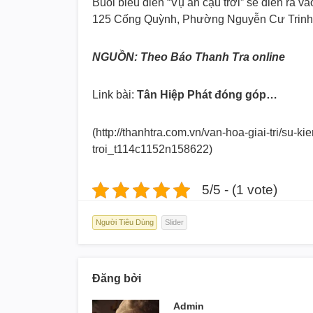
Buổi biểu diễn “Vụ án cậu trời” sẽ diễn ra 
125 Cống Quỳnh, Phường Nguyễn Cư Trinh
NGUỒN: Theo Báo Thanh Tra online
Link bài:
Tân Hiệp Phát đóng góp…
(http://thanhtra.com.vn/van-
hoa-giai-tri/su-ki
troi_
t114c1152n158622)
5/5 - (1 vote)
Người Tiêu Dùng
Slider
Đăng bởi
Admin