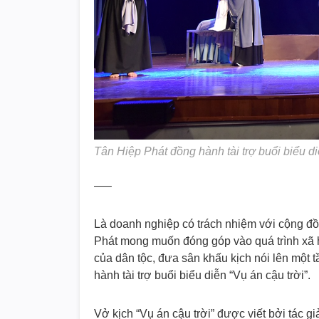
Tân Hiệp Phát đồng hành tài trợ buổi biểu diễ
—–
Là doanh nghiệp có trách nhiệm với cộng đồ
Phát mong muốn đóng góp vào quá trình xã hộ
của dân tộc, đưa sân khấu kịch nói lên một 
hành tài trợ buổi biểu diễn “Vụ án cậu trời”.
Vở kịch “Vụ án cậu trời” được viết bởi tác 