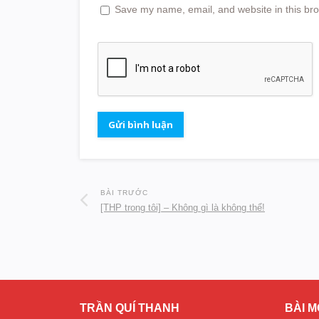
Save my name, email, and website in this bro
BÀI TRƯỚC
[THP trong tôi] – Không gì là không thể!
TRẦN QUÍ THANH
BÀI M