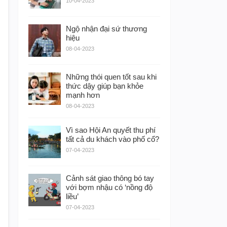
10-04-2023
Ngộ nhận đại sứ thương
hiệu
08-04-2023
Những thói quen tốt sau khi
thức dậy giúp bạn khỏe
mạnh hơn
08-04-2023
Vì sao Hội An quyết thu phí
tất cả du khách vào phố cổ?
07-04-2023
Cảnh sát giao thông bó tay
với bợm nhậu có ‘nồng độ
liều’
07-04-2023