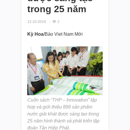
trong 25 năm
12-10-2019
2
Kỳ Hoa
/Báo Viet Nam Mới
Cuốn sách “THP – Innovation” tập
hợp và giới thiệu 899 sản phẩm
nước giải khát được sáng tạo trong
25 năm hình thành và phát triển tập
đoàn Tân Hiệp Phát.