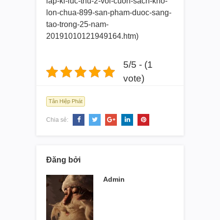
lap-ki-luc-thu-2-
voi-cuon-sach-kho-
lon-chua-
899-san-pham-duoc-sang-
tao-
trong-25-nam-
20191010121949164.htm)
5/5 - (1
vote)
Tân Hiệp Phát
Chia sẻ:
Đăng bởi
Admin