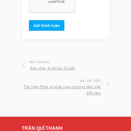
BÀI TRƯỚC
Ban nhạc 4 chú bé 15 tuổi
BÀI KẾ TIẾP
Tân Hiệp Phát và khát vọng thương hiệu Việt
100 năm
TRẦN QUÍ THANH