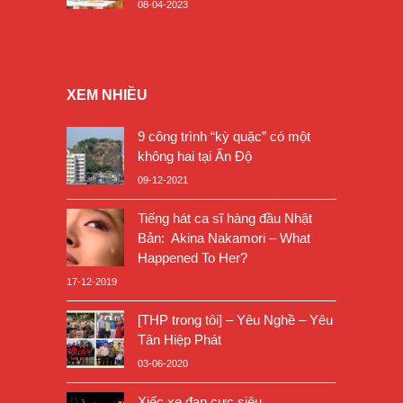
08-04-2023
XEM NHIỀU
9 công trình “kỳ quặc” có một
không hai tại Ấn Độ
09-12-2021
Tiếng hát ca sĩ hàng đầu Nhật
Bản: Akina Nakamori – What
Happened To Her?
17-12-2019
[THP trong tôi] – Yêu Nghề – Yêu
Tân Hiệp Phát
03-06-2020
Xiếc xe đạp cực siêu