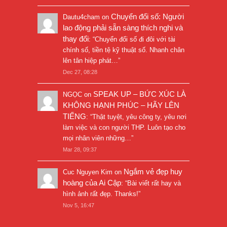
Chuyển đổi số: Người
Dautu4cham
on
lao động phải sẵn sàng thích nghi và
thay đổi
: “
Chuyển đổi số đi đôi với tài
chính số, tiền tệ kỹ thuật số. Nhanh chân
lên tân hiệp phát…
”
Dec 27, 08:28
SPEAK UP – BỨC XÚC LÀ
NGỌC
on
KHÔNG HẠNH PHÚC – HÃY LÊN
TIẾNG
: “
Thật tuyệt, yêu công ty, yêu nơi
làm việc và con người THP. Luôn tạo cho
mọi nhân viên những…
”
Mar 28, 09:37
Ngắm vẻ đẹp huy
Cuc Nguyen Kim
on
hoàng của Ai Cập
: “
Bài viết rất hay và
hình ảnh rất đẹp. Thanks!
”
Nov 5, 16:47