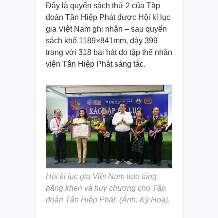
Đây là quyển sách thứ 2 của Tập
đoàn Tân Hiệp Phát được Hội kỉ lục
gia Việt Nam ghi nhận – sau quyển
sách khổ 1189×841mm, dày 399
trang với 318 bài hát do tập thể nhân
viên Tân Hiệp Phát sáng tác.
Hội kỉ lục gia Việt Nam trao tặng
bằng khen và huy chương cho Tập
đoàn Tân Hiệp Phát. (Ảnh: Kỳ Hoa).