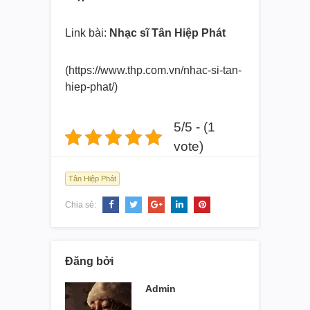
Link bài:
Nhạc sĩ Tân Hiệp Phát
(https://www.thp.com.vn/nhac-
si-tan-
hiep-phat/)
5/5 - (1
vote)
Tân Hiệp Phát
Chia sẻ:
Đăng bởi
Admin