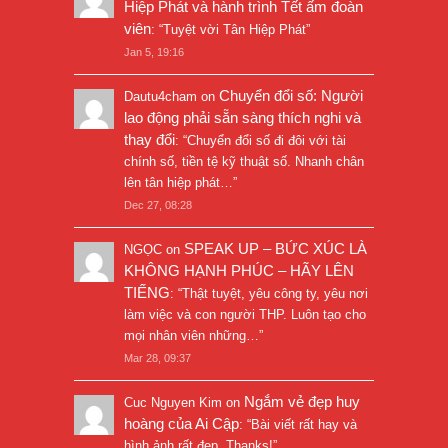
Hiệp Phát và hành trình Tết ấm đoàn
viên
: “
Tuyệt vời Tân Hiệp Phát
”
Jan 5, 19:16
Chuyển đổi số: Người
Dautu4cham
on
lao động phải sẵn sàng thích nghi và
thay đổi
: “
Chuyển đổi số đi đôi với tài
chính số, tiền tệ kỹ thuật số. Nhanh chân
lên tân hiệp phát…
”
Dec 27, 08:28
SPEAK UP – BỨC XÚC LÀ
NGỌC
on
KHÔNG HẠNH PHÚC – HÃY LÊN
TIẾNG
: “
Thật tuyệt, yêu công ty, yêu nơi
làm việc và con người THP. Luôn tạo cho
mọi nhân viên những…
”
Mar 28, 09:37
Ngắm vẻ đẹp huy
Cuc Nguyen Kim
on
hoàng của Ai Cập
: “
Bài viết rất hay và
hình ảnh rất đẹp. Thanks!
”