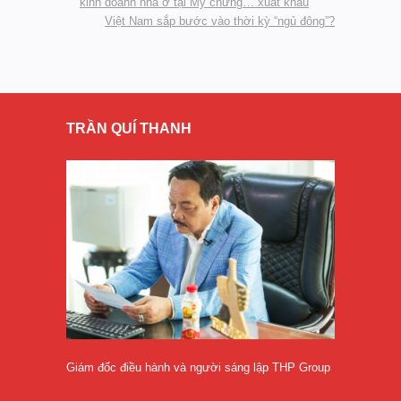
kinh doanh nhà ở tại Mỹ chững… xuất khẩu
Việt Nam sắp bước vào thời kỳ “ngủ đông”?
TRẦN QUÍ THANH
Giám đốc điều hành và người sáng lập THP Group