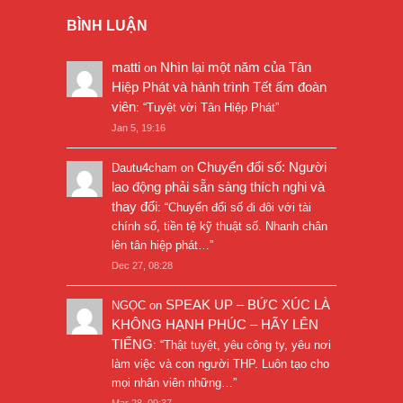
BÌNH LUẬN
matti
Nhìn lại một năm của Tân
on
Hiệp Phát và hành trình Tết ấm đoàn
viên
: “
Tuyệt vời Tân Hiệp Phát
”
Jan 5, 19:16
Chuyển đổi số: Người
Dautu4cham
on
lao động phải sẵn sàng thích nghi và
thay đổi
: “
Chuyển đổi số đi đôi với tài
chính số, tiền tệ kỹ thuật số. Nhanh chân
lên tân hiệp phát…
”
Dec 27, 08:28
SPEAK UP – BỨC XÚC LÀ
NGỌC
on
KHÔNG HẠNH PHÚC – HÃY LÊN
TIẾNG
: “
Thật tuyệt, yêu công ty, yêu nơi
làm việc và con người THP. Luôn tạo cho
mọi nhân viên những…
”
Mar 28, 09:37