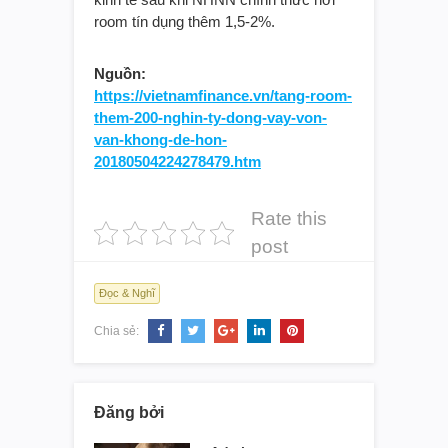
room tín dụng thêm 1,5-2%.
Nguồn:
https://vietnamfinance.vn/tang-room-
them-200-nghin-ty-dong-vay-von-
van-khong-de-hon-
20180504224278479.htm
Rate this
post
Đọc & Nghĩ
Chia sẻ:
Đăng bởi