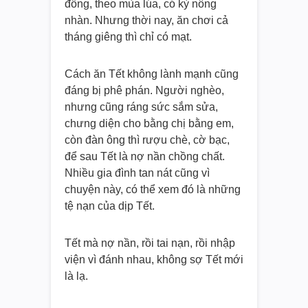
đồng, theo mùa lúa, có kỳ nông
nhàn. Nhưng thời nay, ăn chơi cả
tháng giêng thì chỉ có mạt.
Cách ăn Tết không lành mạnh cũng
đáng bị phê phán. Người nghèo,
nhưng cũng ráng sức sắm sửa,
chưng diện cho bằng chị bằng em,
còn đàn ông thì rượu chè, cờ bạc,
để sau Tết là nợ nần chồng chất.
Nhiều gia đình tan nát cũng vì
chuyện này, có thể xem đó là những
tệ nạn của dịp Tết.
Tết mà nợ nần, rồi tai nạn, rồi nhập
viện vì đánh nhau, không sợ Tết mới
là lạ.