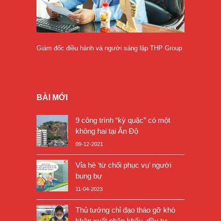
Giám đốc điều hành và người sáng lập THP Group
BÀI MỚI
9 công trình “kỳ quặc” có một
không hai tại Ấn Độ
09-12-2021
Vỉa hè ‘từ chối phục vụ’ người
bụng bự
11-04-2023
Thủ tướng chỉ đạo tháo gỡ khó
khăn xuất nhập khẩu, đầu tư