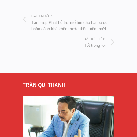
BÀI TRƯỚC
Tân Hiệp Phát hỗ trợ mổ tim cho hai bé có
hoàn cảnh khó khăn trước thềm năm mới
BÀI KẾ TIẾP
Tết trong tôi
TRẦN QUÍ THANH