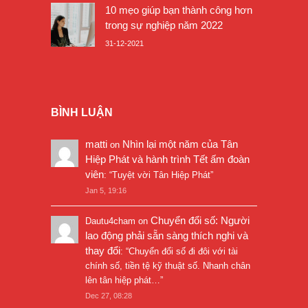
10 mẹo giúp bạn thành công hơn
trong sự nghiệp năm 2022
31-12-2021
BÌNH LUẬN
matti
Nhìn lại một năm của Tân
on
Hiệp Phát và hành trình Tết ấm đoàn
viên
: “
Tuyệt vời Tân Hiệp Phát
”
Jan 5, 19:16
Chuyển đổi số: Người
Dautu4cham
on
lao động phải sẵn sàng thích nghi và
thay đổi
: “
Chuyển đổi số đi đôi với tài
chính số, tiền tệ kỹ thuật số. Nhanh chân
lên tân hiệp phát…
”
Dec 27, 08:28