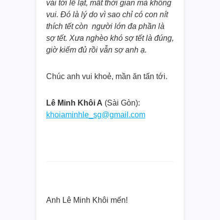
vái tới lễ lạt, mất thời gian mà không
vui. Đó là lý do vì sao chỉ có con nít
thích tết còn người lớn đa phần là
sợ tết. Xưa nghèo khó sợ tết là đúng,
giờ kiếm đủ rồi vẫn sợ anh ạ.
Chúc anh vui khoẻ, mần ăn tấn tới.
Lê Minh Khôi A
(Sài Gòn):
khoiaminhle_sg@gmail.com
Anh Lê Minh Khôi mến!