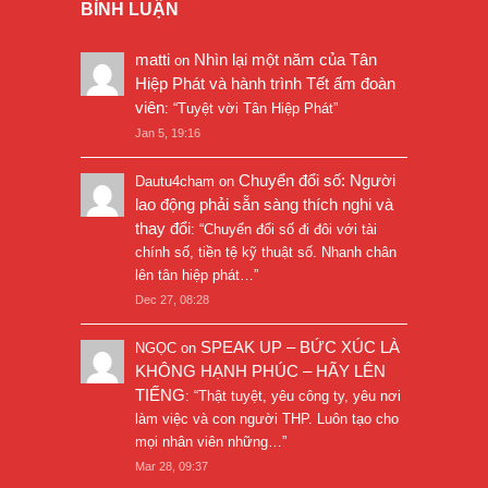
BÌNH LUẬN
matti
Nhìn lại một năm của Tân
on
Hiệp Phát và hành trình Tết ấm đoàn
viên
: “
Tuyệt vời Tân Hiệp Phát
”
Jan 5, 19:16
Chuyển đổi số: Người
Dautu4cham
on
lao động phải sẵn sàng thích nghi và
thay đổi
: “
Chuyển đổi số đi đôi với tài
chính số, tiền tệ kỹ thuật số. Nhanh chân
lên tân hiệp phát…
”
Dec 27, 08:28
SPEAK UP – BỨC XÚC LÀ
NGỌC
on
KHÔNG HẠNH PHÚC – HÃY LÊN
TIẾNG
: “
Thật tuyệt, yêu công ty, yêu nơi
làm việc và con người THP. Luôn tạo cho
mọi nhân viên những…
”
Mar 28, 09:37