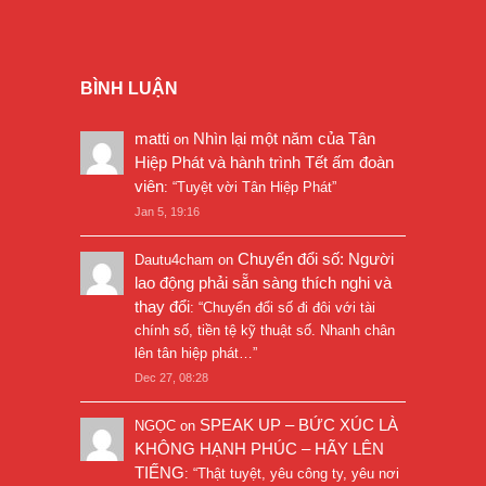
BÌNH LUẬN
matti
Nhìn lại một năm của Tân
on
Hiệp Phát và hành trình Tết ấm đoàn
viên
: “
Tuyệt vời Tân Hiệp Phát
”
Jan 5, 19:16
Chuyển đổi số: Người
Dautu4cham
on
lao động phải sẵn sàng thích nghi và
thay đổi
: “
Chuyển đổi số đi đôi với tài
chính số, tiền tệ kỹ thuật số. Nhanh chân
lên tân hiệp phát…
”
Dec 27, 08:28
SPEAK UP – BỨC XÚC LÀ
NGỌC
on
KHÔNG HẠNH PHÚC – HÃY LÊN
TIẾNG
: “
Thật tuyệt, yêu công ty, yêu nơi