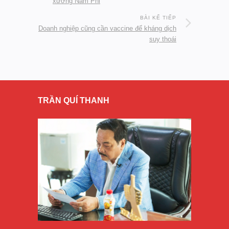
xướng Nam Phi
BÀI KẾ TIẾP
Doanh nghiệp cũng cần vaccine để kháng dịch
suy thoái
TRẦN QUÍ THANH