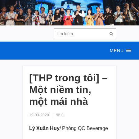
MENU
[THP trong tôi] –
Một niềm tin,
một mái nhà
19-03-2020
0
Lý Xuân Huy
/ Phòng QC Beverage