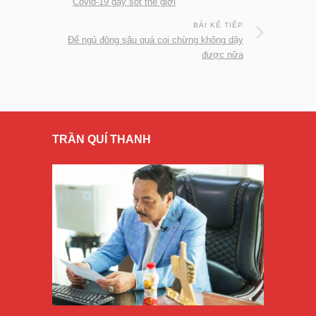
Covid-19 gây sốt thế giới
BÀI KẾ TIẾP
Để ngủ đông sâu quá coi chừng không dậy
được nữa
TRẦN QUÍ THANH