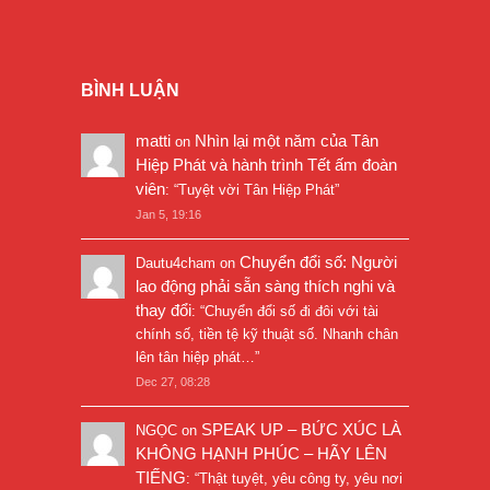
BÌNH LUẬN
matti
Nhìn lại một năm của Tân
on
Hiệp Phát và hành trình Tết ấm đoàn
viên
: “
Tuyệt vời Tân Hiệp Phát
”
Jan 5, 19:16
Chuyển đổi số: Người
Dautu4cham
on
lao động phải sẵn sàng thích nghi và
thay đổi
: “
Chuyển đổi số đi đôi với tài
chính số, tiền tệ kỹ thuật số. Nhanh chân
lên tân hiệp phát…
”
Dec 27, 08:28
SPEAK UP – BỨC XÚC LÀ
NGỌC
on
KHÔNG HẠNH PHÚC – HÃY LÊN
TIẾNG
: “
Thật tuyệt, yêu công ty, yêu nơi