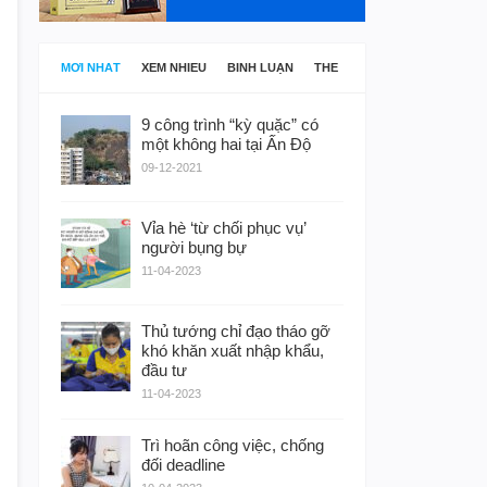
MỚI NHẤT
XEM NHIỀU
BÌNH LUẬN
THẺ
9 công trình “kỳ quặc” có
một không hai tại Ấn Độ
09-12-2021
Vỉa hè ‘từ chối phục vụ’
người bụng bự
11-04-2023
Thủ tướng chỉ đạo tháo gỡ
khó khăn xuất nhập khẩu,
đầu tư
11-04-2023
Trì hoãn công việc, chống
đối deadline