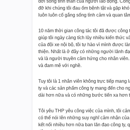
đời sống tinh thần của người lao động. Côn
đỡ khi chúng tôi đau ốm bệnh tật và gặp khó
luôn luôn cố gắng sống tình cảm và quan tâ
10 năm thời gian công tác tôi đã được công t
giúp tôi ngày càng tích lũy nhiều kiến thức và
của đội xe nội bộ, tôi tự hào vì mình được 
thiện. Nhất là ở đây có những người lãnh đạ
và là người truyền cảm hứng cho nhân viên. 
và đam mê với nghề.
Tuy tôi là 1 nhân viên không trực tiếp mang l
ty và các sản phẩm công ty mang đến cho ng
dài hơn nữa và có những bước tiến xa hơn t
Tôi yêu THP yêu công việc của mình, tôi cảm
có thể nói lên những suy nghĩ cảm nhận của 
kết nối nhiều hơn nữa ban lãn đạo công ty, 