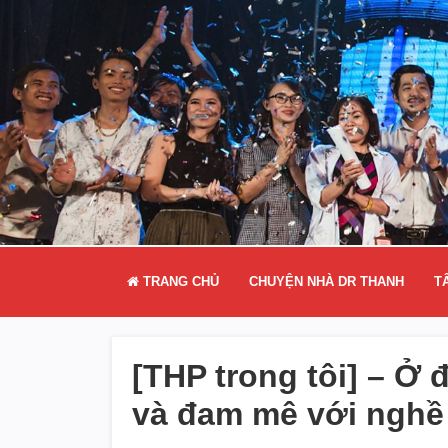
TRANG CHỦ
CHUYỆN NHÀ DR THANH
T
[THP trong tôi] – Ở 
và đam mê với nghề