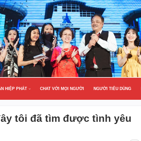
ÂN HIỆP PHÁT
CHAT VỚI MỌI NGƯỜI
NGƯỜI TIÊU DÙNG
đây tôi đã tìm được tình yêu