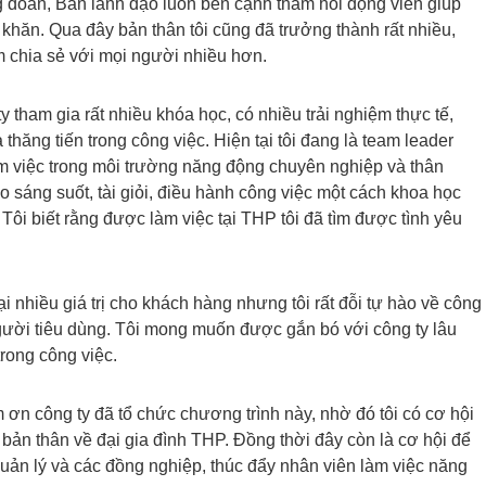
g đoàn, Ban lãnh đạo luôn bên cạnh thăm hỏi động viên giúp
 khăn. Qua đây bản thân tôi cũng đã trưởng thành rất nhiều,
m chia sẻ với mọi người nhiều hơn.
y tham gia rất nhiều khóa học, có nhiều trải nghiệm thực tế,
 thăng tiến trong công việc. Hiện tại tôi đang là team leader
làm việc trong môi trường năng động chuyên nghiệp và thân
o sáng suốt, tài giỏi, điều hành công việc một cách khoa học
Tôi biết rằng được làm việc tại THP tôi đã tìm được tình yêu
ại nhiều giá trị cho khách hàng nhưng tôi rất đỗi tự hào về công
ười tiêu dùng. Tôi mong muốn được gắn bó với công ty lâu
rong công việc.
 ơn công ty đã tổ chức chương trình này, nhờ đó tôi có cơ hội
bản thân về đại gia đình THP. Đồng thời đây còn là cơ hội để
quản lý và các đồng nghiệp, thúc đẩy nhân viên làm việc năng