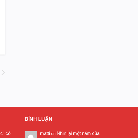
BÌNH LUẬN
ặc” có
matti
Nhìn lại một năm của
on