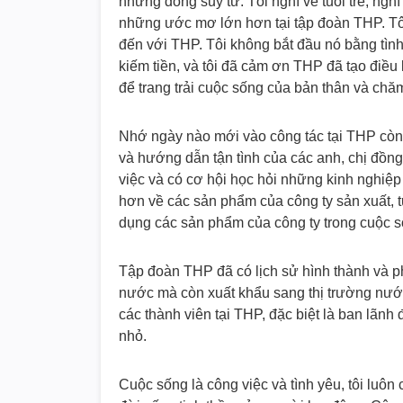
những dòng suy tư. Tôi nghĩ về tuổi trẻ, ngh
những ước mơ lớn hơn tại tập đoàn THP. Tôi
đến với THP. Tôi không bắt đầu nó bằng tìn
kiếm tiền, và tôi đã cảm ơn THP đã tạo điều
để trang trải cuộc sống của bản thân và chăm
Nhớ ngày nào mới vào công tác tại THP còn
và hướng dẫn tận tình của các anh, chị đồng
việc và có cơ hội học hỏi những kinh nghiệp c
hơn về các sản phẩm của công ty sản xuất, từ
dụng các sản phẩm của công ty trong cuộc s
Tập đoàn THP đã có lịch sử hình thành và ph
nước mà còn xuất khẩu sang thị trường nước
các thành viên tại THP, đặc biệt là ban lãn
nhỏ.
Cuộc sống là công việc và tình yêu, tôi luôn