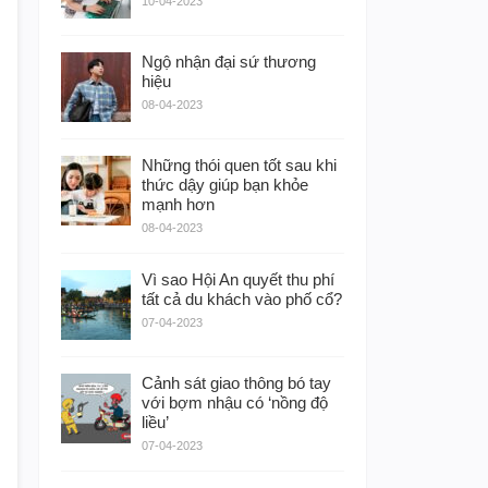
10-04-2023
Ngộ nhận đại sứ thương
hiệu
08-04-2023
Những thói quen tốt sau khi
thức dậy giúp bạn khỏe
mạnh hơn
08-04-2023
Vì sao Hội An quyết thu phí
tất cả du khách vào phố cổ?
07-04-2023
Cảnh sát giao thông bó tay
với bợm nhậu có ‘nồng độ
liều’
07-04-2023