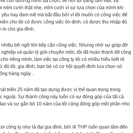
ĩ về con đường mình đã chọn, về nơi tôi đang làm việc và
 mỉm cười thật nhẹ, mỉm cười vì sự lựa chọn của mình khi
h yêu hay đam mê mà bắt đầu bởi vì tôi muốn có công việc để
 kiện cho tôi có được công việc ổn định, có được thu nhập đủ
 lo cho gia đình.
 nhiều bỡ ngỡ khi tiếp cận công việc. Nhưng nhờ sự giúp đỡ
 nghiệp và quản lý giỏi chuyên môn, tôi đã hoàn thành tốt công
ho riêng mình, làm việc tại công ty tôi có nhiều hiểu biết rõ
 đó tôi, gia đình, bạn bè có cơ hội quyết định lựa chọn sử
ống hàng ngày .
át triển 25 năm đã tạo dựng được vị thế quan trọng trong
 ngoài. Sự thành công này luôn có sự đóng góp của tất cả
h đạo và sự gắn bó 10 năm của tôi cũng đóng góp một phần nho
 coi công ty như là đại gia đình, bởi lẽ THP luôn quan tâm đến