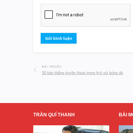
BÀI TRƯỚC
30 bàn thắng huyền thoại trong lịch sử bóng đá
TRẦN QUÍ THANH
BÀI M