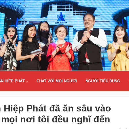
ÂN HIỆP PHÁT
CHAT VỚI MỌI NGƯỜI
NGƯỜI TIÊU DÙNG
n Hiệp Phát đã ăn sâu vào
 mọi nơi tôi đều nghĩ đến