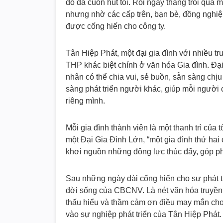
đó đã cuốn hút tôi. Rồi ngày tháng trôi qua 
nhưng nhờ các cấp trên, bạn bè, đồng nghiệp
được cống hiến cho công ty.
Tân Hiệp Phát, một đại gia đình với nhiều t
THP khác biệt chính ở văn hóa Gia đình. Đại
nhân có thể chia vui, sẻ buồn, sẵn sàng chịu
sàng phát triển người khác, giúp mỗi người
riêng mình.
Mỗi gia đình thành viên là một thanh trì củ
một Đại Gia Đình Lớn, “một gia đình thứ hai
khơi nguồn những động lực thúc đẩy, góp ph
Sau những ngày dài cống hiến cho sự phát tr
đời sống của CBCNV. Là nét văn hóa truyền 
thấu hiểu và thầm cảm ơn điều may mắn ch
vào sự nghiệp phát triển của Tân Hiệp Phát.