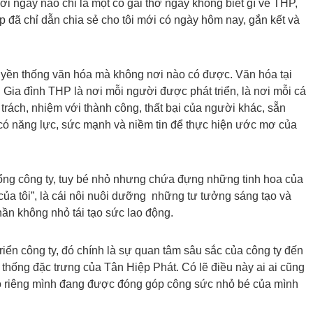
mới ngày nào chỉ là một cô gái thơ ngây không biết gì về THP,
 đã chỉ dẫn chia sẻ cho tôi mới có ngày hôm nay, gắn kết và
ruyền thống văn hóa mà không nơi nào có được. Văn hóa tại
 Gia đình THP là nơi mỗi người được phát triển, là nơi mỗi cá
 trách, nhiệm với thành công, thất bại của người khác, sẵn
 có năng lực, sức mạnh và niềm tin để thực hiện ước mơ của
a tổng công ty, tuy bé nhỏ nhưng chứa đựng những tinh hoa của
 của tôi”, là cái nôi nuôi dưỡng những tư tưởng sáng tạo và
ần không nhỏ tái tạo sức lao động.
iển công ty, đó chính là sự quan tâm sâu sắc của công ty đến
thống đặc trưng của Tân Hiệp Phát. Có lẽ điều này ai ai cũng
o riêng mình đang được đóng góp công sức nhỏ bé của mình