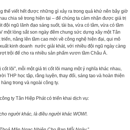
ng thể viết hết được những gì xảy ra trong quá khứ nên bây giờ
au chia sẻ trong hiện tại – để chúng ta cảm nhận được giá trị
 đội ngũ lãnh đạo sáng suốt, tài ba, vừa có tâm, vừa có tầm
 một lòng sắt son ngày đêm chung sức dựng xây một Tân
 triển, nâng lên tầm cao mới về công nghệ hiện đại, qui mô
xuất kinh doanh nước giải khát, với nhiều đội ngũ ngày càng
ượt trội để cho ra nhiều sản phẩm vươn tầm Châu Á.
ị cốt lõi”, mỗi một giá trị cốt lõi mang một ý nghĩa khác nhau,
ười THP học tập, rằng luyện, thay đổi, sáng tạo và hoàn thiện
 hàng trong và ngoài công ty.
công ty Tân Hiệp Phát có triển khai dịch vụ:
rị cho người khác, là điều người khác WOW!.
Thoả Mãn Ngạc Nhiên Cho Bạn Mỗi Ngày.”