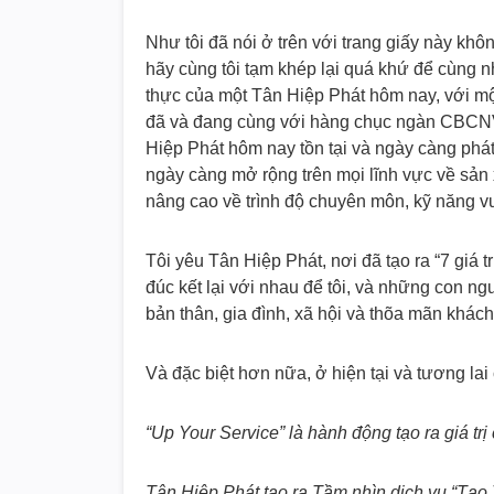
Như tôi đã nói ở trên với trang giấy này khô
hãy cùng tôi tạm khép lại quá khứ để cùng nh
thực của một Tân Hiệp Phát hôm nay, với một
đã và đang cùng với hàng chục ngàn CBCNV
Hiệp Phát hôm nay tồn tại và ngày càng phát
ngày càng mở rộng trên mọi lĩnh vực về sản 
nâng cao về trình độ chuyên môn, kỹ năng v
Tôi yêu Tân Hiệp Phát, nơi đã tạo ra “7 giá tr
đúc kết lại với nhau để tôi, và những con ng
bản thân, gia đình, xã hội và thõa mãn khách
Và đặc biệt hơn nữa, ở hiện tại và tương lai 
“Up Your Service” là hành động tạo ra giá t
Tân Hiệp Phát tạo ra Tầm nhìn dịch vụ “
Tạo 