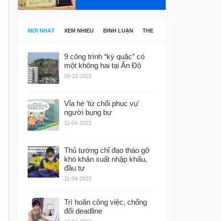
MỚI NHẤT
XEM NHIỀU
BÌNH LUẬN
THẺ
9 công trình “kỳ quặc” có
một không hai tại Ấn Độ
09-12-2021
Vỉa hè ‘từ chối phục vụ’
người bụng bự
11-04-2023
Thủ tướng chỉ đạo tháo gỡ
khó khăn xuất nhập khẩu,
đầu tư
11-04-2023
Trì hoãn công việc, chống
đối deadline