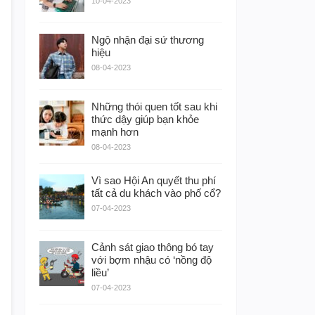
10-04-2023
Ngộ nhận đại sứ thương
hiệu
08-04-2023
Những thói quen tốt sau khi
thức dậy giúp bạn khỏe
mạnh hơn
08-04-2023
Vì sao Hội An quyết thu phí
tất cả du khách vào phố cổ?
07-04-2023
Cảnh sát giao thông bó tay
với bợm nhậu có ‘nồng độ
liều’
07-04-2023