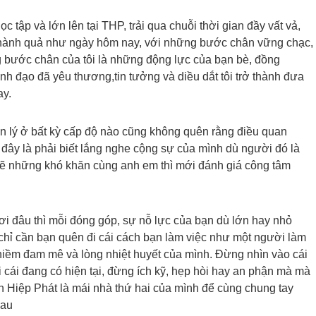
c tập và lớn lên tại THP, trải qua chuỗi thời gian đầy vất vả,
 thành quả như ngày hôm nay, với những bước chân vững chạc,
 bước chân của tôi là những động lực của bạn bè, đồng
lãnh đạo đã yêu thương,tin tưởng và diều dắt tôi trở thành đưa
ay.
ản lý ở bất kỳ cấp độ nào cũng không quên rằng điều quan
ở đây là phải biết lắng nghe cộng sự của mình dù người đó là
a sẽ những khó khăn cùng anh em thì mới đánh giá công tâm
nơi đâu thì mỗi đóng góp, sự nỗ lực của bạn dù lớn hay nhỏ
chỉ cần bạn quên đi cái cách bạn làm việc như một người làm
niềm đam mê và lòng nhiệt huyết của mình. Đừng nhìn vào cái
cái đang có hiện tại, đừng ích kỹ, hẹp hòi hay an phận mà mà
n Hiệp Phát là mái nhà thứ hai của mình để cùng chung tay
hau