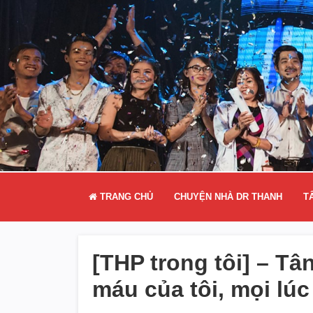
TRANG CHỦ
CHUYỆN NHÀ DR THANH
T
[THP trong tôi] – Tâ
máu của tôi, mọi lúc