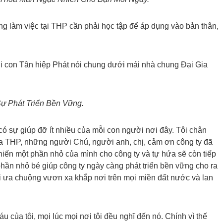
ang làm việc tại THP cần phải học tập để áp dụng vào bản thân,
ời con Tân hiệp Phát nói chung dưới mái nhà chung Đại Gia
ự Phát Triển Bền Vững
.
ó sự giúp đỡ ít nhiều của mỗi con người nơi đây. Tôi chân
 THP, những người Chú, người anh, chị, cảm ơn công ty đã
 hiến một phần nhỏ của mình cho công ty và tự hứa sẽ còn tiếp
phần nhỏ bé giúp công ty ngày càng phát triển bền vững cho ra
ưa chuộng vươn xa khắp nơi trên mọi miền đất nước và lan
u của tôi, mọi lúc mọi nơi tôi đều nghĩ đến nó. Chính vì thế