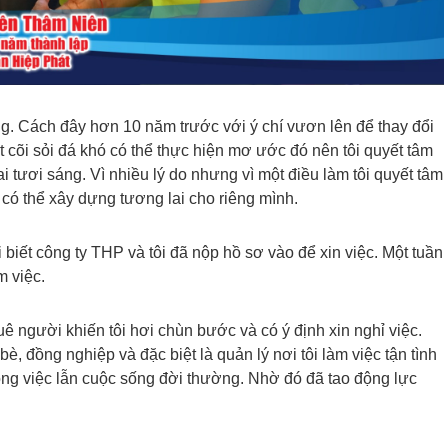
ung. Cách đây hơn 10 năm trước với ý chí vươn lên để thay đổi
cõi sỏi đá khó có thể thực hiện mơ ước đó nên tôi quyết tâm
tươi sáng. Vì nhiều lý do nhưng vì một điều làm tôi quyết tâm
i có thể xây dựng tương lai cho riêng mình.
 biết công ty THP và tôi đã nộp hồ sơ vào để xin việc. Một tuần
m việc.
ê người khiến tôi hơi chùn bước và có ý định xin nghỉ việc.
, đồng nghiệp và đặc biệt là quản lý nơi tôi làm việc tận tình
công việc lẫn cuộc sống đời thường. Nhờ đó đã tao động lực