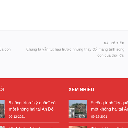
BÀI KẾ TIẾP
của con
Chúng ta vẫn tụt hậu trước những thay đổi mang tính sống
còn của thời đại
ỚI
XEM NHIỀU
9 công trình “kỳ quặc” có
9 công trình “kỳ qu
một không hai tại Ấn Độ
một không hai tại Ấ
09-12-2021
09-12-2021