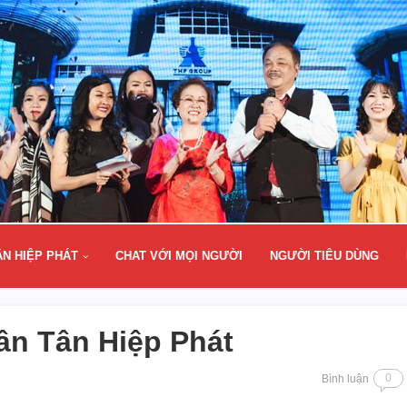
ÂN HIỆP PHÁT
CHAT VỚI MỌI NGƯỜI
NGƯỜI TIÊU DÙNG
i ân Tân Hiệp Phát
0
Bình luận