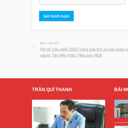
BÀI TRƯỚC
Hội thi Văn nghệ 2020 | Vang mãi lịch sử hào hùng 
người Tân Hiệp Phát | Nhà máy NGK
TRẦN QUÍ THANH
BÀI M