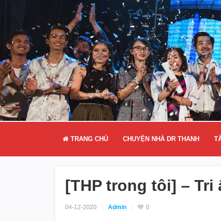
TRANG CHỦ
CHUYỆN NHÀ DR THANH
T
[THP trong tôi] – Tr
04-12-2020
Admin
0