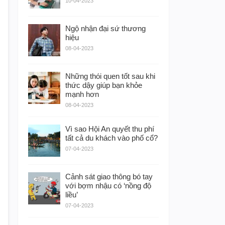
10-04-2023
Ngộ nhận đại sứ thương
hiệu
08-04-2023
Những thói quen tốt sau khi
thức dậy giúp bạn khỏe
mạnh hơn
08-04-2023
Vì sao Hội An quyết thu phí
tất cả du khách vào phố cổ?
07-04-2023
Cảnh sát giao thông bó tay
với bợm nhậu có ‘nồng độ
liều’
07-04-2023