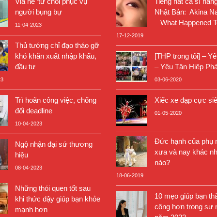
Vỉa hè ‘từ chối phục vụ’
Tiếng hát ca sĩ hàn
người bụng bự
Nhật Bản: Akina N
– What Happened T
11-04-2023
17-12-2019
Thủ tướng chỉ đạo tháo gỡ
khó khăn xuất nhập khẩu,
[THP trong tôi] – Y
đầu tư
– Yêu Tân Hiệp Phá
23
03-06-2020
Trì hoãn công việc, chống
Xiếc xe đạp cực si
đối deadline
01-05-2020
10-04-2023
Đức hạnh của phụ n
Ngộ nhận đại sứ thương
xưa và nay khác nh
hiệu
nào?
08-04-2023
18-06-2019
Những thói quen tốt sau
10 mẹo giúp bạn th
khi thức dậy giúp bạn khỏe
công hơn trong sự 
mạnh hơn