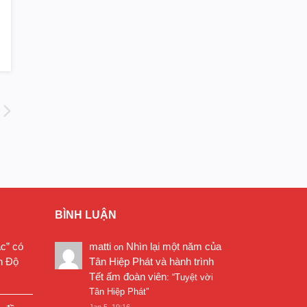
BÌNH LUẬN
ặc” có
matti
Nhìn lại một năm của
on
n Độ
Tân Hiệp Phát và hành trình
Tết ấm đoàn viên
: “
Tuyệt vời
Tân Hiệp Phát
”
Jan 5, 19:16