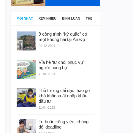
MỚI NHẤT
XEM NHIỀU
BÌNH LUẬN
THẺ
9 công trình “kỳ quặc” có
một không hai tại Ấn Độ
09-12-2021
Vỉa hè ‘từ chối phục vụ’
người bụng bự
11-04-2023
Thủ tướng chỉ đạo tháo gỡ
khó khăn xuất nhập khẩu,
đầu tư
11-04-2023
Trì hoãn công việc, chống
đối deadline