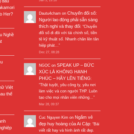
g đầu
akamori
Chuyển đổi số:
Dautu4cham
on
o Her?
Người lao động phải sẵn sàng
thích nghi và thay đổi
: “
Chuyển
đổi số đi đôi với tài chính số, tiền
êu Nghề
tệ kỹ thuật số. Nhanh chân lên tân
t
hiệp phát…
”
Dec 27, 08:28
êu
SPEAK UP – BỨC
NGỌC
on
XÚC LÀ KHÔNG HẠNH
PHÚC – HÃY LÊN TIẾNG
:
“
Thật tuyệt, yêu công ty, yêu nơi
ữ Việt
làm việc và con người THP. Luôn
au thế
tạo cho mọi nhân viên những…
”
Mar 28, 09:37
Ngắm vẻ
Cuc Nguyen Kim
on
ành
đẹp huy hoàng của Ai Cập
: “
Bài
nghiệp
viết rất hay và hình ảnh rất đẹp.