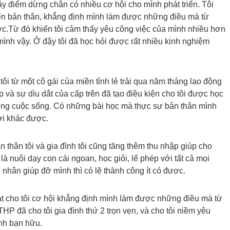
y điểm dừng chân có nhiều cơ hội cho mình phát triển. Tôi
riển bản thân, khẳng định mình làm được những điều mà từ
ợc.Từ đó khiến tôi cảm thấy yêu công việc của mình nhiều hơn
mình vậy. Ở đậy tôi đã học hỏi được rất nhiều kinh nghiệm
ôi từ một cô gái của miền tỉnh lẻ trải qua năm tháng lao động
 và sự dìu dắt của cấp trên đã tạo điều kiện cho tôi được học
trong cuộc sống. Có những bài học mà thực sự bản thân mình
ười khác được.
n thân tôi và gia đình tôi cũng tăng thêm thu nhập giúp cho
à nuôi dạy con cái ngoan, học giỏi, lể phép với tất cả mọi
 nhân giúp đỡ mình thì có lẽ thành công ít có được.
át cho tôi cơ hội khẳng định mình làm được những điều mà từ
HP đã cho tôi gia đình thứ 2 trọn vẹn, và cho tôi niềm yêu
ình bạn hữu.