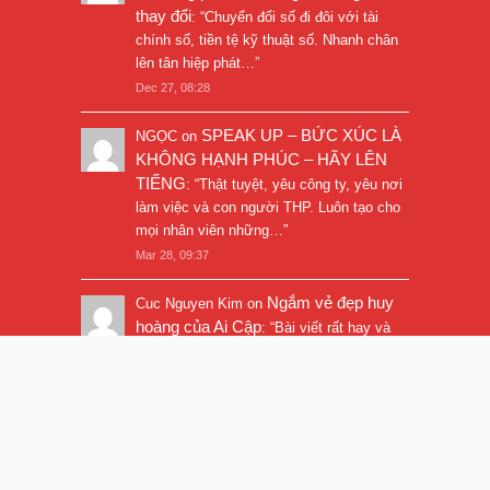
thay đổi
: “
Chuyển đổi số đi đôi với tài
chính số, tiền tệ kỹ thuật số. Nhanh chân
lên tân hiệp phát…
”
Dec 27, 08:28
SPEAK UP – BỨC XÚC LÀ
NGỌC
on
KHÔNG HẠNH PHÚC – HÃY LÊN
TIẾNG
: “
Thật tuyệt, yêu công ty, yêu nơi
làm việc và con người THP. Luôn tạo cho
mọi nhân viên những…
”
Mar 28, 09:37
Ngắm vẻ đẹp huy
Cuc Nguyen Kim
on
hoàng của Ai Cập
: “
Bài viết rất hay và
hình ảnh rất đẹp. Thanks!
”
Nov 5, 16:47