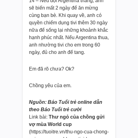
14 – Nếu đội Argentina thắng, anh
sẽ biến mất 2 ngày để ăn mừng
cùng bạn bè. Khi quay về, anh có
quyền chiếm dụng tivi thêm 30 ngày
nữa để sống lại những khoảnh khắc
hạnh phúc nhất. Nếu Argentina thua,
anh nhường tivi cho em trong 60
ngày, đủ cho anh để tang.
Em đã rõ chưa? Ok?
Chồng yêu của em.
Nguồn: Báo Tuổi trẻ online dẫn
theo Báo Tuổi trẻ cười
Link bài:
Thư ngỏ của chồng gửi
vợ mùa World cup
(https://tuoitre.vn/thu-ngo-cua
-chong-