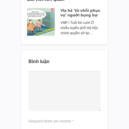
Vỉa hè ‘từ chối phục
vụ’ người bụng bự
VIIIP / Tuổi trẻ cười Ở
nhiều tuyến phố Hà Nội,
chính quyền sở tại…
Bình luận
Required fields are marked
*