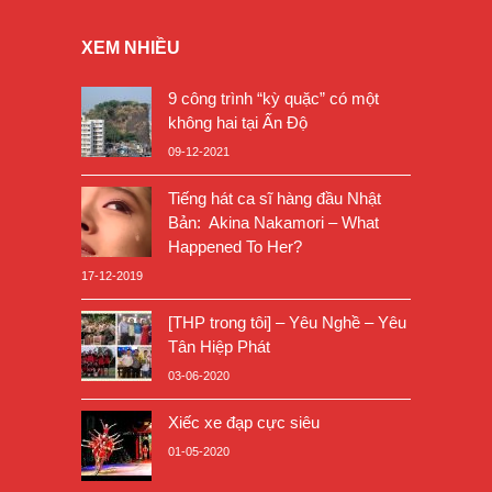
XEM NHIỀU
9 công trình “kỳ quặc” có một
không hai tại Ấn Độ
09-12-2021
Tiếng hát ca sĩ hàng đầu Nhật
Bản: Akina Nakamori – What
Happened To Her?
17-12-2019
[THP trong tôi] – Yêu Nghề – Yêu
Tân Hiệp Phát
03-06-2020
Xiếc xe đạp cực siêu
01-05-2020