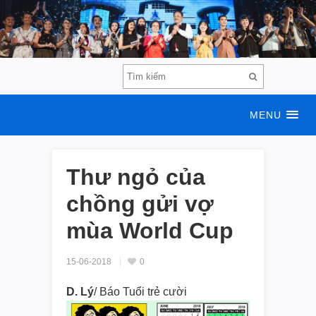
MENU
Thư ngỏ của
chồng gửi vợ
mùa World Cup
15-06-2018
0
D. Lý
/ Báo Tuổi trẻ cười