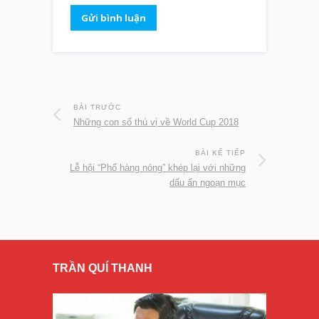
BÀI TRƯỚC
Những con số thú vị về World Cup 2018
BÀI KẾ TIẾP
Lễ hội “Phố hàng nóng” khép lại với những
dấu ấn ngoạn mục
TRẦN QUÍ THANH