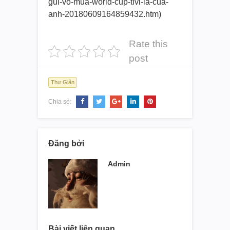
gui-vo-mua-world-cup-ti
vi-la-cua-
anh-2018060916485943
2.htm)
Rate this
post
Thư Giãn
Chia sẻ:
Đăng bởi
Admin
Bài viết liên quan