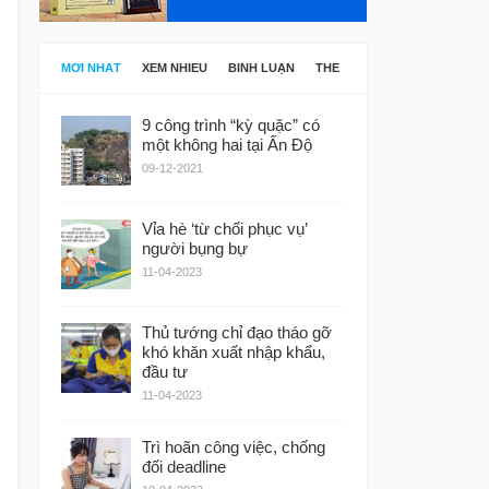
MỚI NHẤT
XEM NHIỀU
BÌNH LUẬN
THẺ
9 công trình “kỳ quặc” có
một không hai tại Ấn Độ
09-12-2021
Vỉa hè ‘từ chối phục vụ’
người bụng bự
11-04-2023
Thủ tướng chỉ đạo tháo gỡ
khó khăn xuất nhập khẩu,
đầu tư
11-04-2023
Trì hoãn công việc, chống
đối deadline