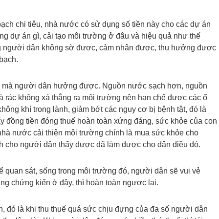
ạch chi tiêu, nhà nước có sử dụng số tiền này cho các dự án
g dự án gì, cải tạo môi trường ở đâu và hiệu quả như thế
ng người dân không sờ được, cảm nhận được, thụ hưởng được
 bạch.
ường mà người dân hưởng được. Nguồn nước sạch hơn, nguồn
i và rác không xả thẳng ra môi trường nên hạn chế được các ổ
hông khí trong lành, giảm bớt các nguy cơ bị bệnh tật, đó là
ấy đồng tiền đóng thuế hoàn toàn xứng đáng, sức khỏe của con
o nhà nước cải thiện môi trường chính là mua sức khỏe cho
h cho người dân thấy được đã làm được cho dân điều đó.
quan sát, sống trong môi trường đó, người dân sẽ vui vẻ
ng chứng kiến ở đây, thì hoàn toàn ngược lại.
đến, đó là khi thu thuế quá sức chịu đựng của đa số người dân