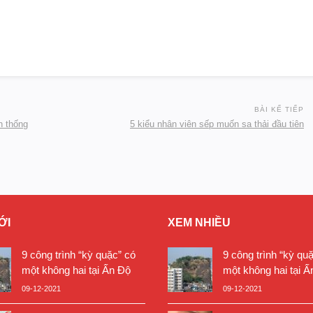
BÀI KẾ TIẾP
n thống
5 kiểu nhân viên sếp muốn sa thải đầu tiên
ỚI
XEM NHIỀU
9 công trình “kỳ quặc” có
9 công trình “kỳ qu
một không hai tại Ấn Độ
một không hai tại Ấ
09-12-2021
09-12-2021