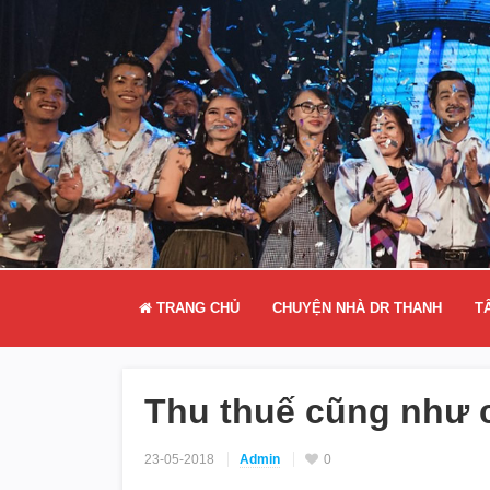
TRANG CHỦ
CHUYỆN NHÀ DR THANH
T
Thu thuế cũng như 
23-05-2018
Admin
0