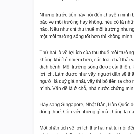
Nhưng trước tiên hãy nói đến chuyện minh b
bảo vệ môi trường hay không, nếu có là nhữn
nào. Nếu như chỉ thu thuế môi trường như
một môi trường sống tốt hơn thì không minh
Thứ hai là về lợi ích của thu thuế môi tr
không khí ít ô nhiễm hơn, các loại chất thả
dịch bệnh. Môi trường sống được cải thiện, k
lợi ích. Làm được như vậy, người dân sẽ th
người là quý giá nhất, vậy thì bỏ tiền ra ch
mình. Vấn đề là ở chỗ, nhà nước chứng min
Hãy sang Singapore, Nhật Bản, Hàn Quốc để 
đóng thuế. Còn với những gì mà chúng ta đa
Một phân tích về lợi ích thứ hai mà tui nói 