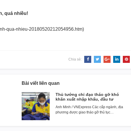
, quá nhiều!
-nhanh-qua-nhieu-20180520212054956.htm)
Chia sẻ:
Bài viết liên quan
Thủ tướng chỉ đạo tháo gỡ khó
khăn xuất nhập khẩu, đầu tư
Anh Minh / VNExpress Các cấp ngành, địa
phương được giao tháo gỡ thủ tục…