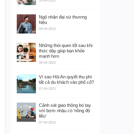
10-04-2023
Ngộ nhận đại sứ thương
hiệu
08-04-2023
Những thói quen tốt sau khi
thức dậy giúp bạn khỏe
mạnh hơn
08-04-2023
Vì sao Hội An quyết thu phí
tất cả du khách vào phố cổ?
07-04-2023
Cảnh sát giao thông bó tay
với bợm nhậu có ‘nồng độ
liều’
07-04-2023