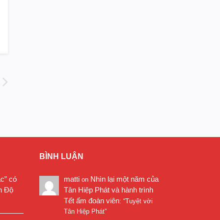
BÌNH LUẬN
ặc” có
matti
Nhìn lại một năm của
on
n Độ
Tân Hiệp Phát và hành trình
Tết ấm đoàn viên
: “
Tuyệt vời
Tân Hiệp Phát
”