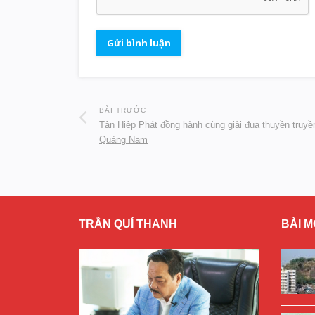
BÀI TRƯỚC
Tân Hiệp Phát đồng hành cùng giải đua thuyền truyề
Quảng Nam
TRẦN QUÍ THANH
BÀI M