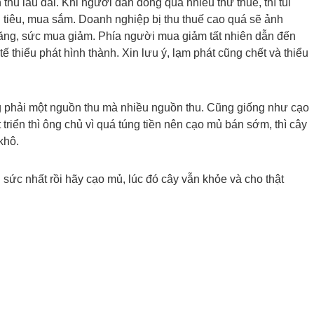
hu lâu dài. Khi người dân đóng quá nhiều thứ thuế, thì túi
chi tiêu, mua sắm. Doanh nghiệp bị thu thuế cao quá sẽ ảnh
tăng, sức mua giảm. Phía người mua giảm tất nhiên dẫn đến
ế thiểu phát hình thành. Xin lưu ý, lạm phát cũng chết và thiểu
ng phải một nguồn thu mà nhiều nguồn thu. Cũng giống như cạo
triển thì ông chủ vì quá túng tiền nên cạo mủ bán sớm, thì cây
khô.
 sức nhất rồi hãy cạo mủ, lúc đó cây vẫn khỏe và cho thật