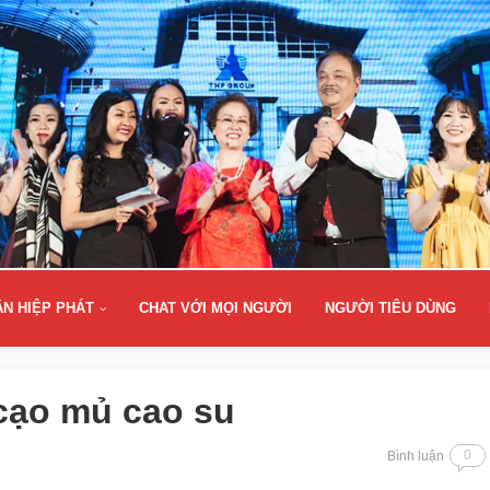
ÂN HIỆP PHÁT
CHAT VỚI MỌI NGƯỜI
NGƯỜI TIÊU DÙNG
cạo mủ cao su
0
Bình luận