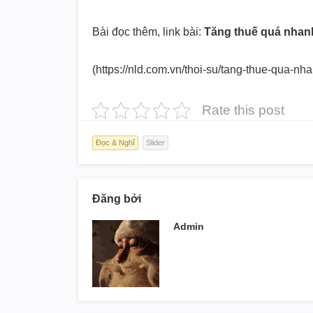
Bài đọc thêm, link bài:
Tăng thuế quá nhanh
(https://nld.com.vn/thoi-su/tang-thue-qua
Rate this post
Đọc & Nghĩ
Slider
Đăng bởi
Admin