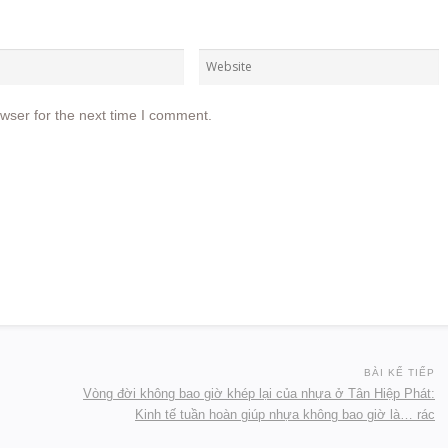
wser for the next time I comment.
BÀI KẾ TIẾP
Vòng đời không bao giờ khép lại của nhựa ở Tân Hiệp Phát:
Kinh tế tuần hoàn giúp nhựa không bao giờ là… rác