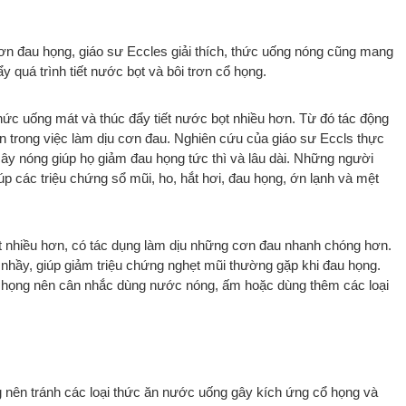
ơn đau họng, giáo sư Eccles giải thích, thức uống nóng cũng mang
ẩy quá trình tiết nước bọt và bôi trơn cổ họng.
ức uống mát và thúc đẩy tiết nước bọt nhiều hơn. Từ đó tác động
ơn trong việc làm dịu cơn đau. Nghiên cứu của giáo sư Eccls thực
 cây nóng giúp họ giảm đau họng tức thì và lâu dài. Những người
úp các triệu chứng sổ mũi, ho, hắt hơi, đau họng, ớn lạnh và mệt
t nhiều hơn, có tác dụng làm dịu những cơn đau nhanh chóng hơn.
nhầy, giúp giảm triệu chứng nghẹt mũi thường gặp khi đau họng.
 họng nên cân nhắc dùng nước nóng, ấm hoặc dùng thêm các loại
g nên tránh các loại thức ăn nước uống gây kích ứng cổ họng và