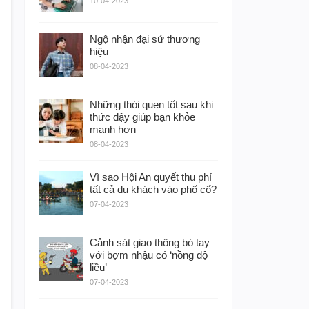
10-04-2023
Ngộ nhận đại sứ thương
hiệu
08-04-2023
Những thói quen tốt sau khi
thức dậy giúp bạn khỏe
mạnh hơn
08-04-2023
Vì sao Hội An quyết thu phí
tất cả du khách vào phố cổ?
07-04-2023
Cảnh sát giao thông bó tay
với bợm nhậu có ‘nồng độ
liều’
07-04-2023