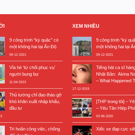
ỚI
XEM NHIỀU
9 công trình “kỳ quặc” có
9 công trình “kỳ qu
một không hai tại Ấn Độ
một không hai tại Ấ
09-12-2021
09-12-2021
Vỉa hè ‘từ chối phục vụ’
Tiếng hát ca sĩ hàn
người bụng bự
Nhật Bản: Akina N
– What Happened T
11-04-2023
17-12-2019
Thủ tướng chỉ đạo tháo gỡ
khó khăn xuất nhập khẩu,
[THP trong tôi] – Y
đầu tư
– Yêu Tân Hiệp Phá
23
03-06-2020
Trì hoãn công việc, chống
Xiếc xe đạp cực si