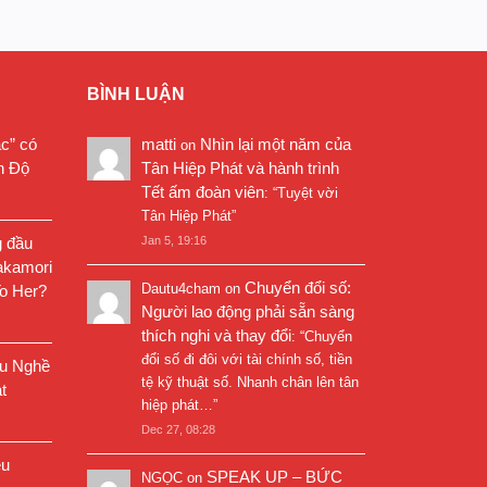
BÌNH LUẬN
ặc” có
matti
Nhìn lại một năm của
on
n Độ
Tân Hiệp Phát và hành trình
Tết ấm đoàn viên
: “
Tuyệt vời
Tân Hiệp Phát
”
g đầu
Jan 5, 19:16
akamori
Chuyển đổi số:
Dautu4cham
on
o Her?
Người lao động phải sẵn sàng
thích nghi và thay đổi
: “
Chuyển
đổi số đi đôi với tài chính số, tiền
êu Nghề
tệ kỹ thuật số. Nhanh chân lên tân
t
hiệp phát…
”
Dec 27, 08:28
êu
SPEAK UP – BỨC
NGỌC
on