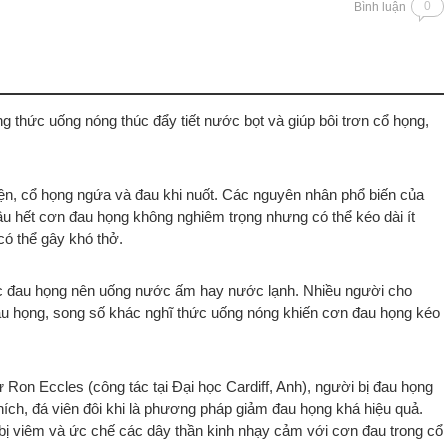
0
Bình luận
 thức uống nóng thúc đẩy tiết nước bọt và giúp bôi trơn cổ họng,
ện, cổ họng ngứa và đau khi nuốt. Các nguyên nhân phổ biến của
Hầu hết cơn đau họng không nghiêm trọng nhưng có thể kéo dài ít
có thể gây khó thở.
ệc đau họng nên uống nước ấm hay nước lạnh. Nhiều người cho
u họng, song số khác nghĩ thức uống nóng khiến cơn đau họng kéo
 Ron Eccles (công tác tại Đại học Cardiff, Anh), người bị đau họng
hích, đá viên đôi khi là phương pháp giảm đau họng khá hiệu quả.
bị viêm và ức chế các dây thần kinh nhạy cảm với cơn đau trong cổ