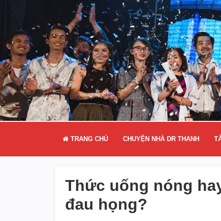
TRANG CHỦ
CHUYỆN NHÀ DR THANH
T
Thức uống nóng hay
đau họng?