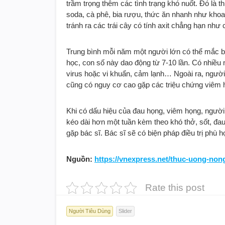
trầm trọng thêm các tình trạng khó nuốt. Đó là 
soda, cà phê, bia rượu, thức ăn nhanh như khoa
tránh ra các trái cây có tính axit chẳng hạn n
Trung bình mỗi năm một người lớn có thể mắc bệ
học, con số này dao động từ 7-10 lần. Có nhiều 
virus hoặc vi khuẩn, cảm lạnh… Ngoài ra, người 
cũng có nguy cơ cao gặp các triệu chứng viêm 
Khi có dấu hiệu của đau họng, viêm họng, người 
kéo dài hơn một tuần kèm theo khó thở, sốt, đa
gặp bác sĩ. Bác sĩ sẽ có biện pháp điều trị phù 
Nguồn:
https://vnexpress.net/thuc-uong-non
Rate this post
Người Tiêu Dùng
Slider