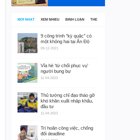
MỚI NHẤT
XEM NHIỀU
BÌNH LUẬN
THẺ
9 công trình “kỳ quặc” có
một không hai tại Ấn Độ
09-12-2021
Vỉa hè ‘từ chối phục vụ’
người bụng bự
11-04-2023
Thủ tướng chỉ đạo tháo gỡ
khó khăn xuất nhập khẩu,
đầu tư
11-04-2023
Trì hoãn công việc, chống
đối deadline