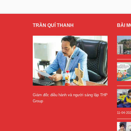
TRẦN QUÍ THANH
BÀI M
Giám đốc điều hành và người sáng lập THP
Group
11-04-20