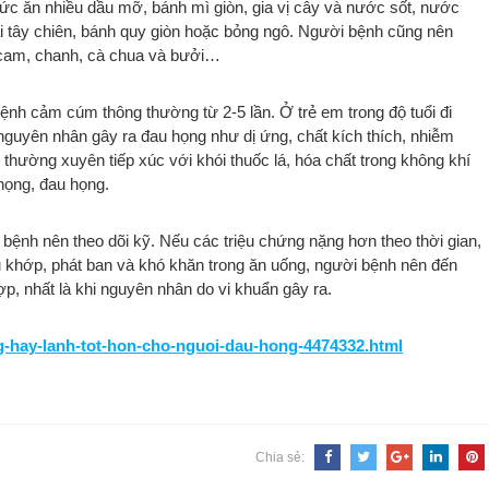
thức ăn nhiều dầu mỡ, bánh mì giòn, gia vị cây và nước sốt, nước
i tây chiên, bánh quy giòn hoặc bỏng ngô. Người bệnh cũng nên
hư cam, chanh, cà chua và bưởi…
nh cảm cúm thông thường từ 2-5 lần. Ở trẻ em trong độ tuổi đi
nguyên nhân gây ra đau họng như dị ứng, chất kích thích, nhiễm
thường xuyên tiếp xúc với khói thuốc lá, hóa chất trong không khí
họng, đau họng.
bệnh nên theo dõi kỹ. Nếu các triệu chứng nặng hơn theo thời gian,
u khớp, phát ban và khó khăn trong ăn uống, người bệnh nên đến
hợp, nhất là khi nguyên nhân do vi khuẩn gây ra.
g-hay-lanh-tot-hon-cho-nguoi-dau-hong-4474332.html
Chia sẻ: