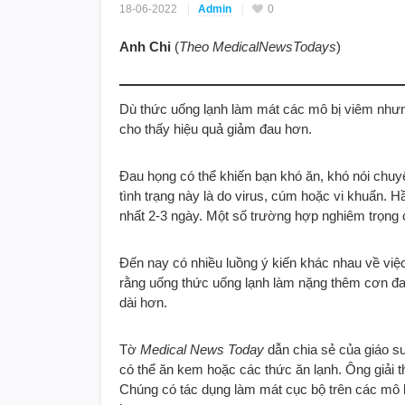
18-06-2022
Admin
0
Anh Chi
(
Theo MedicalNewsTodays
)
Dù thức uống lạnh làm mát các mô bị viêm nhưng
cho thấy hiệu quả giảm đau hơn.
Đau họng có thể khiến bạn khó ăn, khó nói chuy
tình trạng này là do virus, cúm hoặc vi khuẩn. 
nhất 2-3 ngày. Một số trường hợp nghiêm trọng 
Đến nay có nhiều luồng ý kiến khác nhau về vi
rằng uống thức uống lạnh làm nặng thêm cơn đa
dài hơn.
Tờ
Medical News Today
dẫn chia sẻ của giáo sư
có thể ăn kem hoặc các thức ăn lạnh. Ông giải t
Chúng có tác dụng làm mát cục bộ trên các mô 