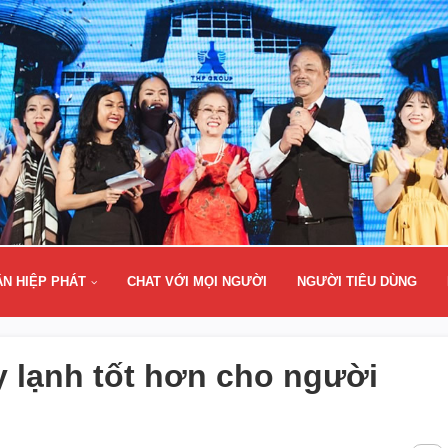
ÂN HIỆP PHÁT
CHAT VỚI MỌI NGƯỜI
NGƯỜI TIÊU DÙNG
 lạnh tốt hơn cho người