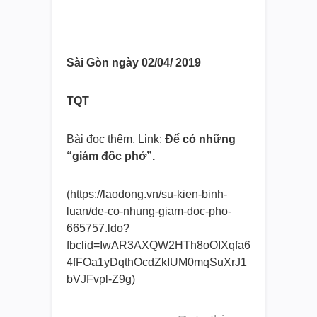
Sài Gòn ngày 02/04/ 2019
TQT
Bài đọc thêm, Link:
Để có những
“giám đốc phở”.
(https://laodong.vn/su-kien-binh-
luan/de-co-nhung-giam-doc-pho-
665757.ldo?
fbclid=IwAR3AXQW2HTh8oOIXqfa6
4fFOa1yDqthOcdZkIUM0mqSuXrJ1
bVJFvpl-Z9g)