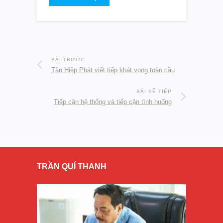
BÀI TRƯỚC
Tân Hiệp Phát viết tiếp khát vọng toàn cầu
BÀI KẾ TIẾP
Tiếp cận hệ thống và tiếp cận tình huống
TRẦN QUÍ THANH