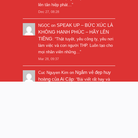
lên tân hiệp phát…
”
Dec 27, 08:28
SPEAK UP – BỨC XÚC LÀ
NGỌC
on
KHÔNG HẠNH PHÚC – HÃY LÊN
TIẾNG
: “
Thật tuyệt, yêu công ty, yêu nơi
làm việc và con người THP. Luôn tạo cho
mọi nhân viên những…
”
Mar 28, 09:37
Ngắm vẻ đẹp huy
Cuc Nguyen Kim
on
hoàng của Ai Cập
: “
Bài viết rất hay và
hình ảnh rất đẹp. Thanks!
”
Nov 5, 16:47
© 2017
Trần Quí Thanh