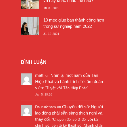
và nay khác nhau thế nào?
18-06-2019
10 mẹo giúp bạn thành công hơn
trong sự nghiệp năm 2022
31-12-2021
BÌNH LUẬN
matti
Nhìn lại một năm của Tân
on
Hiệp Phát và hành trình Tết ấm đoàn
viên
: “
Tuyệt vời Tân Hiệp Phát
”
Jan 5, 19:16
Chuyển đổi số: Người
Dautu4cham
on
lao động phải sẵn sàng thích nghi và
thay đổi
: “
Chuyển đổi số đi đôi với tài
chính số, tiền tệ kỹ thuật số. Nhanh chân