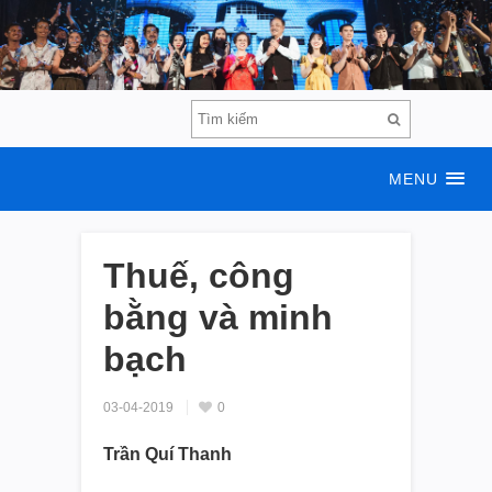
MENU
Thuế, công
bằng và minh
bạch
03-04-2019
0
Trần Quí Thanh