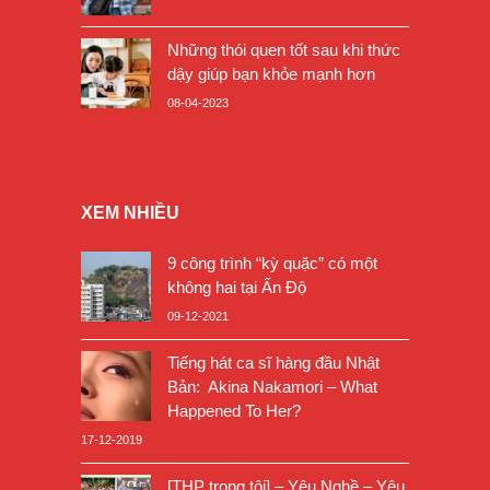
Những thói quen tốt sau khi thức
dậy giúp bạn khỏe mạnh hơn
08-04-2023
XEM NHIỀU
9 công trình “kỳ quặc” có một
không hai tại Ấn Độ
09-12-2021
Tiếng hát ca sĩ hàng đầu Nhật
Bản: Akina Nakamori – What
Happened To Her?
17-12-2019
[THP trong tôi] – Yêu Nghề – Yêu