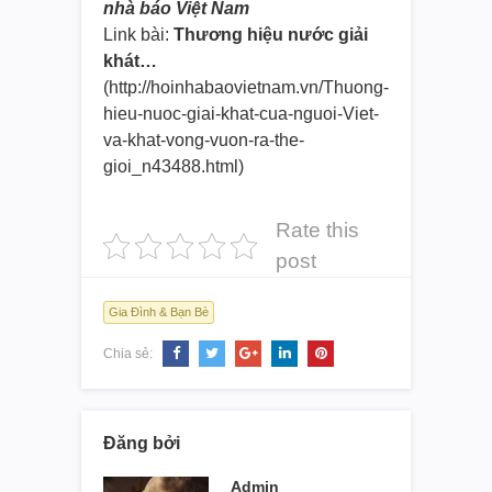
nhà báo Việt Nam
Link bài:
Thương hiệu nước giải
khát…
(http://hoinhabaovietnam.vn/
Thuong-
hieu-nuoc-giai-khat-
cua-nguoi-Viet-
va-khat-vong-
vuon-ra-the-
gioi_n43488.html)
Rate this
post
Gia Đình & Bạn Bè
Chia sẻ:
Đăng bởi
Admin