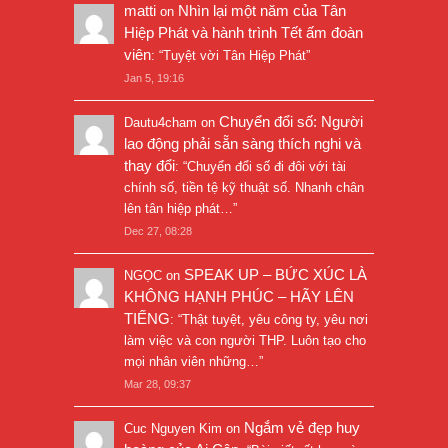
matti
Nhìn lại một năm của Tân
on
Hiệp Phát và hành trình Tết ấm đoàn
viên
: “
Tuyệt vời Tân Hiệp Phát
”
Jan 5, 19:16
Chuyển đổi số: Người
Dautu4cham
on
lao động phải sẵn sàng thích nghi và
thay đổi
: “
Chuyển đổi số đi đôi với tài
chính số, tiền tệ kỹ thuật số. Nhanh chân
lên tân hiệp phát…
”
Dec 27, 08:28
SPEAK UP – BỨC XÚC LÀ
NGỌC
on
KHÔNG HẠNH PHÚC – HÃY LÊN
TIẾNG
: “
Thật tuyệt, yêu công ty, yêu nơi
làm việc và con người THP. Luôn tạo cho
mọi nhân viên những…
”
Mar 28, 09:37
Ngắm vẻ đẹp huy
Cuc Nguyen Kim
on