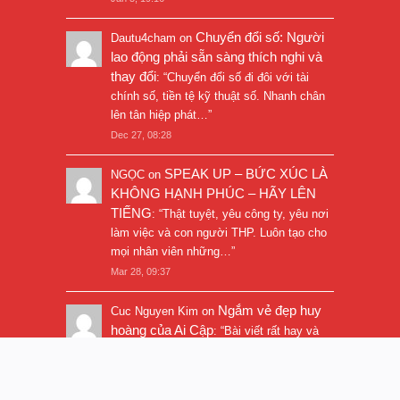
Chuyển đổi số: Người
Dautu4cham
on
lao động phải sẵn sàng thích nghi và
thay đổi
: “
Chuyển đổi số đi đôi với tài
chính số, tiền tệ kỹ thuật số. Nhanh chân
lên tân hiệp phát…
”
Dec 27, 08:28
SPEAK UP – BỨC XÚC LÀ
NGỌC
on
KHÔNG HẠNH PHÚC – HÃY LÊN
TIẾNG
: “
Thật tuyệt, yêu công ty, yêu nơi
làm việc và con người THP. Luôn tạo cho
mọi nhân viên những…
”
Mar 28, 09:37
Ngắm vẻ đẹp huy
Cuc Nguyen Kim
on
hoàng của Ai Cập
: “
Bài viết rất hay và
hình ảnh rất đẹp. Thanks!
”
Nov 5, 16:47