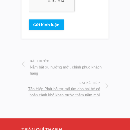
BÀI TRƯỚC
Nắm bắt xu hướng mới, chinh phục khách
hàng
BÀI KẾ TIẾP
Tân Hiệp Phát hỗ trợ mổ tim cho hai bé có
hoàn cảnh khó khăn trước thềm năm mới
TRẦN QUÍ THANH