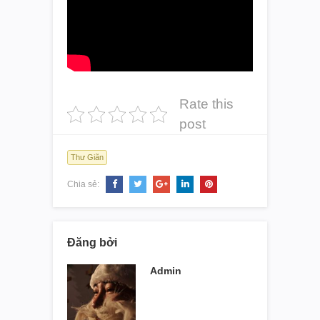
Rate this
post
Thư Giãn
Chia sẻ:
Đăng bởi
Admin