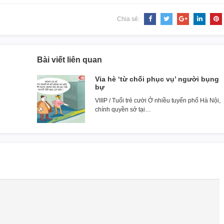
Chia sẻ:
Bài viết liên quan
Vỉa hè ‘từ chối phục vụ’ người bụng
bự
VIIIP / Tuổi trẻ cười Ở nhiều tuyến phố Hà Nội,
chính quyền sở tại…