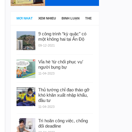
MỚI NHẤT
XEM NHIỀU
BÌNH LUẬN
THẺ
9 công trình “kỳ quặc” có
một không hai tại Ấn Độ
09-12-2021
Vỉa hè ‘từ chối phục vụ’
người bụng bự
11-04-2023
Thủ tướng chỉ đạo tháo gỡ
khó khăn xuất nhập khẩu,
đầu tư
11-04-2023
Trì hoãn công việc, chống
đối deadline