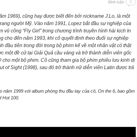
0
Bình luận
ăm 1969), cũng hay được biết đến bởi nickname J.Lo, là một
ời trang người Mỹ. Vào năm 1991, Lopez bắt đầu sự nghiệp của
 vũ công “Fly Girl” trong chương trình truyền hình hài kịch In
ng cho đến năm 1993, khi cô quyết định theo đuổi sự nghiệp
nh đầu tiên trong đời trong bộ phim kể về một nhân vật có thật
 một đề cử tại Giải Quả cầu vàng và trở thành diễn viên gốc
Mỹ cho một bộ phim. Cô cũng tham gia bộ phim phiêu lưu kinh dị
 of Sight (1998), sau đó trở thành nữ diễn viên Latin được trả
 năm 1999 với album phòng thu đầu tay của cô, On the 6, bao gồm
d Hot 100.