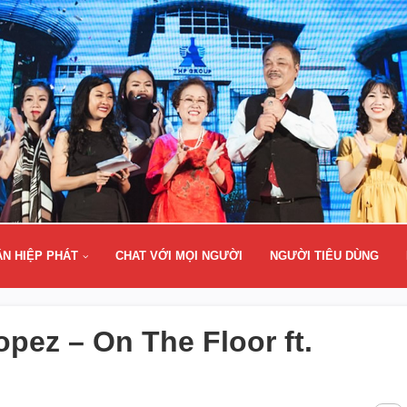
ÂN HIỆP PHÁT
CHAT VỚI MỌI NGƯỜI
NGƯỜI TIÊU DÙNG
opez – On The Floor ft.