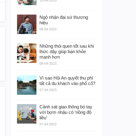
10-04-2023
Ngộ nhận đại sứ thương
hiệu
08-04-2023
Những thói quen tốt sau khi
thức dậy giúp bạn khỏe
mạnh hơn
08-04-2023
Vì sao Hội An quyết thu phí
tất cả du khách vào phố cổ?
07-04-2023
Cảnh sát giao thông bó tay
với bợm nhậu có ‘nồng độ
liều’
07-04-2023