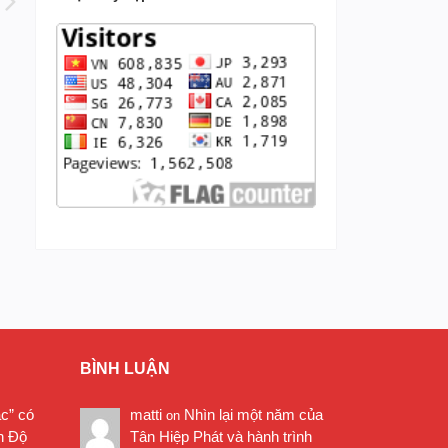
BÌNH LUẬN
ặc” có
matti
Nhìn lại một năm của
on
n Độ
Tân Hiệp Phát và hành trình