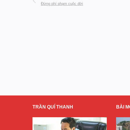
Đừng phí phạm cuộc đời
TRẦN QUÍ THANH
BÀI M