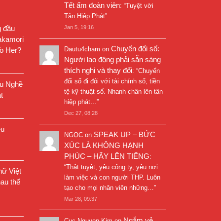
Tết ấm đoàn viên
: “
Tuyệt vời
Tân Hiệp Phát
”
g đầu
Jan 5, 19:16
akamori
Chuyển đổi số:
Dautu4cham
on
o Her?
Người lao động phải sẵn sàng
thích nghi và thay đổi
: “
Chuyển
đổi số đi đôi với tài chính số, tiền
êu Nghề
tệ kỹ thuật số. Nhanh chân lên tân
t
hiệp phát…
”
Dec 27, 08:28
êu
SPEAK UP – BỨC
NGỌC
on
XÚC LÀ KHÔNG HẠNH
PHÚC – HÃY LÊN TIẾNG
:
“
Thật tuyệt, yêu công ty, yêu nơi
ữ Việt
làm việc và con người THP. Luôn
au thế
tạo cho mọi nhân viên những…
”
Mar 28, 09:37
Ngắm vẻ
Cuc Nguyen Kim
on