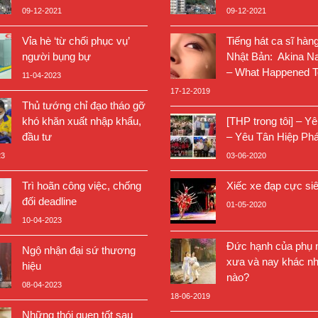
09-12-2021
09-12-2021
Vỉa hè ‘từ chối phục vụ’
Tiếng hát ca sĩ hàn
người bụng bự
Nhật Bản: Akina N
– What Happened T
11-04-2023
17-12-2019
Thủ tướng chỉ đạo tháo gỡ
khó khăn xuất nhập khẩu,
[THP trong tôi] – Y
đầu tư
– Yêu Tân Hiệp Phá
23
03-06-2020
Trì hoãn công việc, chống
Xiếc xe đạp cực si
đối deadline
01-05-2020
10-04-2023
Đức hạnh của phụ n
Ngộ nhận đại sứ thương
xưa và nay khác nh
hiệu
nào?
08-04-2023
18-06-2019
Những thói quen tốt sau