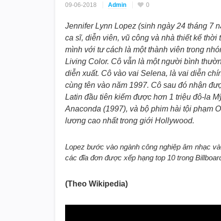
09-06-2018
Admin
0
Jennifer Lynn Lopez (sinh ngày 24 tháng 7 n
ca sĩ, diễn viên, vũ công và nhà thiết kế th
mình với tư cách là một thành viên trong nhóm
Living Color. Cô vẫn là một người bình thườ
diễn xuất. Cô vào vai Selena, là vai diễn chí
cùng tên vào năm 1997. Cô sau đó nhận được
Latin đầu tiên kiếm được hơn 1 triệu đô-la 
Anaconda (1997), và bộ phim hài tội phạm Out
lương cao nhất trong giới Hollywood.
Lopez bước vào ngành công nghiệp âm nhạc vào
các đĩa đơn được xếp hạng top 10 trong Billboar
(Theo Wikipedia)