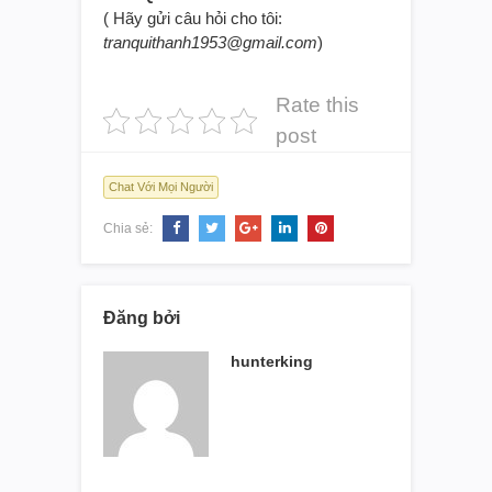
( Hãy gửi câu hỏi cho tôi:
tranquithanh1953@gmail.com
)
Rate this
post
Chat Với Mọi Người
Chia sẻ:
Đăng bởi
hunterking