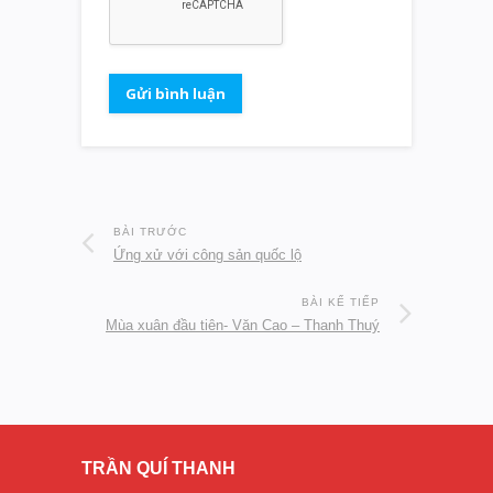
BÀI TRƯỚC
Ứng xử với công sản quốc lộ
BÀI KẾ TIẾP
Mùa xuân đầu tiên- Văn Cao – Thanh Thuý
TRẦN QUÍ THANH