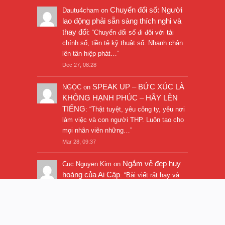
Chuyển đổi số: Người
Dautu4cham
on
lao động phải sẵn sàng thích nghi và
thay đổi
: “
Chuyển đổi số đi đôi với tài
chính số, tiền tệ kỹ thuật số. Nhanh chân
lên tân hiệp phát…
”
Dec 27, 08:28
SPEAK UP – BỨC XÚC LÀ
NGỌC
on
KHÔNG HẠNH PHÚC – HÃY LÊN
TIẾNG
: “
Thật tuyệt, yêu công ty, yêu nơi
làm việc và con người THP. Luôn tạo cho
mọi nhân viên những…
”
Mar 28, 09:37
Ngắm vẻ đẹp huy
Cuc Nguyen Kim
on
hoàng của Ai Cập
: “
Bài viết rất hay và
hình ảnh rất đẹp. Thanks!
”
Nov 5, 16:47